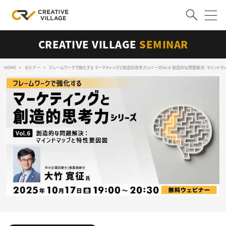
CREATIVE VILLAGE
SEMINAR
ACCOUNT
ログイン
会員登録
HOME
セミナー
フレームワークで強化する マーケティングと創造的思考力シリーズVol.６ 創造的な問題解決：マインドマ
RECRUIT
クリエイター求人を探す
CREATIVE JOB求人検索
特集求人
採用説明会
転職支援サービス
CONTENTS
スキルアップしたい！
スキルアップしたい！ トップ
デザイン
TOP Creator’s コラム
プログラミング