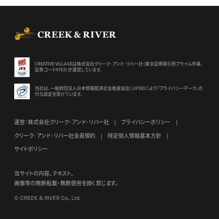
CREEK & RIVER Co., Ltd.
CREATIVE VILLAGEは株式会社クリーク･アンド･リバー社（東京証券
取引所プライム市場、
証券コード4763）が運営しています。
当社は、一般財団法人日本情報経済社会推進協会（JIPDEC）より
「プライバシーマーク」の
付与認定を受けています。
運営：株式会社クリーク･アンド･リバー社
プライバシーポリシー
クリーク･アンド･リバー社会員規約
特定個人情報基本方針
サイトポリシー
当サイトの内容、テキスト、
画像等の無断転載・無断使用を固く禁じます。
© CREEK & RIVER Co., Ltd.