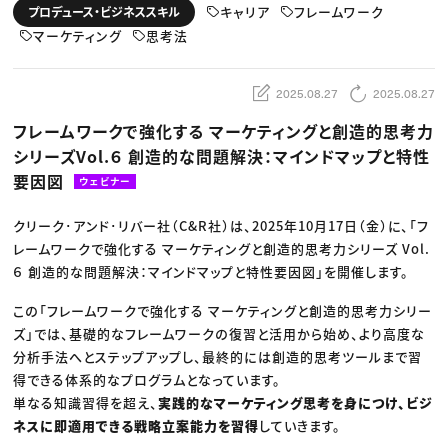
動画配信・映像制作
TOP Creator’s コラム トップ
キャリア
フレームワーク
プロデュース・ビジネススキル
編集・ライティング
Webクリエイター
セミナー
マーケティング
マーケティング
思考法
アプリクリエイター
ディレクション
ゲームクリエイター
業界解説・キャリア事情
映像クリエイター
ニュース・トレンド
お役立ち基礎知識
マーケッター
2025.08.27
2025.08.27
クリエイターインタビュー
ニュース・トレンド トップ
C＆R Magazine
Web
フレームワークで強化する マーケティングと創造的思考力
映像
シリーズVol.６ 創造的な問題解決：マインドマップと特性
ゲーム・エンタメ
広告
要因図
ウェビナー
出版
CREATIVE VILLAGEからのお知らせ
クリーク･アンド･リバー社（C&R社）は、2025年10月17日（金）に、「フ
レームワークで強化する マーケティングと創造的思考力シリーズ Vol.
プロフェッショナル×つながる×メディア
６ 創造的な問題解決：マインドマップと特性要因図」を開催します。
この「フレームワークで強化する マーケティングと創造的思考力シリー
ズ」では、基礎的なフレームワークの復習と活用から始め、より高度な
分析手法へとステップアップし、最終的には創造的思考ツールまで習
得できる体系的なプログラムとなっています。
単なる知識習得を超え、
実践的なマーケティング思考を身につけ、ビジ
ネスに即適用できる戦略立案能力を習得
していきます。