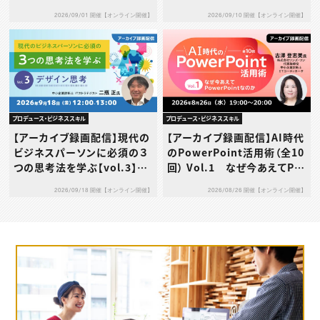
信・利用規約…その使い方、本
2026/09/01 開催【オンライン開催】
2026/09/10 開催【オンライン開催】
当に大丈夫？～
プロデュース・ビジネススキル
プロデュース・ビジネススキル
【アーカイブ録画配信】現代の
【アーカイブ録画配信】AI時代
ビジネスパーソンに必須の３
のPowerPoint活用術（全10
つの思考法を学ぶ【vol.3】デ
回） Vol.1 なぜ今あえてPo
ザイン思考
werPointなのか
2026/09/18 開催【オンライン開催】
2026/08/26 開催【オンライン開催】