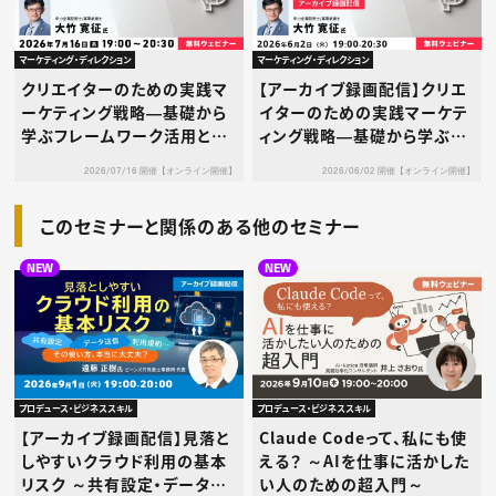
マーケティング・ディレクション
マーケティング・ディレクション
クリエイターのための実践マ
【アーカイブ録画配信】クリエ
ーケティング戦略―基礎から
イターのための実践マーケテ
学ぶフレームワーク活用と生
ィング戦略―基礎から学ぶフ
成AI入門―第6回：実践！5つ
レームワーク活用と生成AI入
2026/07/16 開催【オンライン開催】
2026/06/02 開催【オンライン開催】
のフレームワークを組み合わ
門― 第3回：3C分析入門 お客
せて自社戦略を描こう
さん・ライバル・自分の3つを
このセミナーと関係のある他のセミナー
比べてみよう
NEW
NEW
プロデュース・ビジネススキル
プロデュース・ビジネススキル
【アーカイブ録画配信】見落と
Claude Codeって、私にも使
しやすいクラウド利用の基本
える？ ～AIを仕事に活かした
リスク ～共有設定・データ送
い人のための超入門～