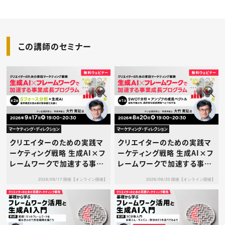
この講師のセミナー
マーケティング・ディレクション
マーケティング・ディレクション
クリエイターのための実践マ
クリエイターのための実践マ
ーケティング戦略 生成AI×フ
ーケティング戦略 生成AI×フ
レームワークで加速する事業
レームワークで加速する事業
成長プログラム 第2回：5フォ
成長プログラム 第1回：SWO
2026/09/17 開催【オンライン開催】
2026/08/20 開催【オンライン開催】
ース分析×生成AI ― 業界構
T分析 × アンゾフの成長ベク
造を読み解き競争優位を築く
トル ― 自社の強みを、具体的
―
な成長戦略へとつなげる ―