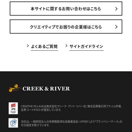
本サイトに関するお問い合わせはこちら
クリエイティブでお困りの企業様はこちら
よくあるご質問
サイトガイドライン
CREEK & RIVER Co., Ltd.
CREATIVE VILLAGEは株式会社クリーク･アンド･リバー社（東京証券
取引所プライム市場、
証券コード4763）が運営しています。
当社は、一般財団法人日本情報経済社会推進協会（JIPDEC）より
「プライバシーマーク」の
付与認定を受けています。