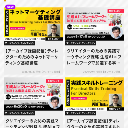
NEW
マーケティング・ディレクション
マーケティング・ディレクション
【アーカイブ録画配信】ディレ
クリエイターのための実践マ
クターのためのネットマーケ
ーケティング戦略 生成AI×フ
ティング基礎講座
レームワークで加速する事業
成長プログラム 第2回：5フォ
2026/08/27 開催【オンライン開催】
2026/09/17 開催【オンライン開催】
ース分析×生成AI ― 業界構
造を読み解き競争優位を築く
―
マーケティング・ディレクション
マーケティング・ディレクション
クリエイターのための実践マ
【アーカイブ録画配信】ディレ
ーケティング戦略 生成AI×フ
クターのための実践スキルト