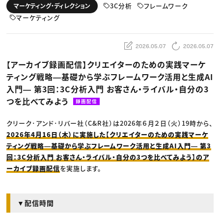
動画配信・映像制作
TOP Creator’s コラム トップ
3C分析
フレームワーク
マーケティング・ディレクション
編集・ライティング
Webクリエイター
セミナー
マーケティング
マーケティング
アプリクリエイター
ディレクション
ゲームクリエイター
業界解説・キャリア事情
映像クリエイター
ニュース・トレンド
お役立ち基礎知識
マーケッター
2026.05.07
2026.05.07
クリエイターインタビュー
ニュース・トレンド トップ
C＆R Magazine
Web
【アーカイブ録画配信】クリエイターのための実践マーケ
映像
ティング戦略―基礎から学ぶフレームワーク活用と生成AI
ゲーム・エンタメ
広告
入門― 第3回：3C分析入門 お客さん・ライバル・自分の3
出版
CREATIVE VILLAGEからのお知らせ
つを比べてみよう
録画配信
クリーク･アンド･リバー社（C&R社）は2026年６月２日（火）19時から、
プロフェッショナル×つながる×メディア
2026年4月16日（木）に実施した【クリエイターのための実践マーケ
ティング戦略―基礎から学ぶフレームワーク活用と生成AI入門― 第3
回：3C分析入門 お客さん・ライバル・自分の3つを比べてみよう】のア
ーカイブ録画配信
を実施します。
▼配信時間