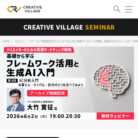
CREATIVE VILLAGE
SEMINAR
ACCOUNT
ログイン
会員登録
HOME
セミナー
【アーカイブ録画配信】クリエイターのための実践マーケティング戦略―基礎から学ぶフレームワーク活用と
RECRUIT
クリエイター求人を探す
CREATIVE JOB求人検索
特集求人
採用説明会
転職支援サービス
CONTENTS
スキルアップしたい！
スキルアップしたい！ トップ
デザイン
TOP Creator’s コラム
プログラミング