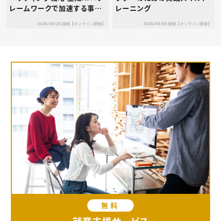
レームワークで加速する事業
レーニング
成長プログラム 第1回：SWO
2026/08/20 開催【オンライン開催】
2026/08/06 開催【オンライン開催】
T分析 × アンゾフの成長ベク
トル ― 自社の強みを、具体的
な成長戦略へとつなげる ―
無料