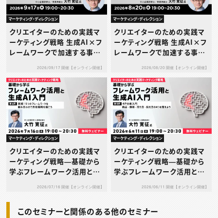
マーケティング・ディレクション
マーケティング・ディレクション
クリエイターのための実践マ
クリエイターのための実践マ
ーケティング戦略 生成AI×フ
ーケティング戦略 生成AI×フ
レームワークで加速する事業
レームワークで加速する事業
成長プログラム 第2回：5フォ
成長プログラム 第1回：SWO
2026/09/17 開催【オンライン開催】
2026/08/20 開催【オンライン開催】
ース分析×生成AI ― 業界構
T分析 × アンゾフの成長ベク
造を読み解き競争優位を築く
トル ― 自社の強みを、具体的
―
な成長戦略へとつなげる ―
マーケティング・ディレクション
マーケティング・ディレクション
クリエイターのための実践マ
クリエイターのための実践マ
ーケティング戦略―基礎から
ーケティング戦略―基礎から
学ぶフレームワーク活用と生
学ぶフレームワーク活用と生
成AI入門―第6回：実践！5つ
成AI入門―第5回：4P分析入
2026/07/16 開催【オンライン開催】
2026/06/11 開催【オンライン開催】
のフレームワークを組み合わ
門 ―商品・価格・売り方・伝え
せて自社戦略を描こう
方の4つを整えよう
このセミナーと関係のある他のセミナー