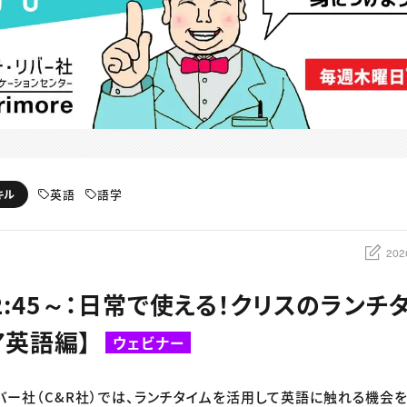
英語
語学
キル
202
2:45～：日常で使える！クリスのランチ
ア英語編】
ウェビナー
リバー社（C&R社）では、ランチタイムを活用して英語に触れる機会