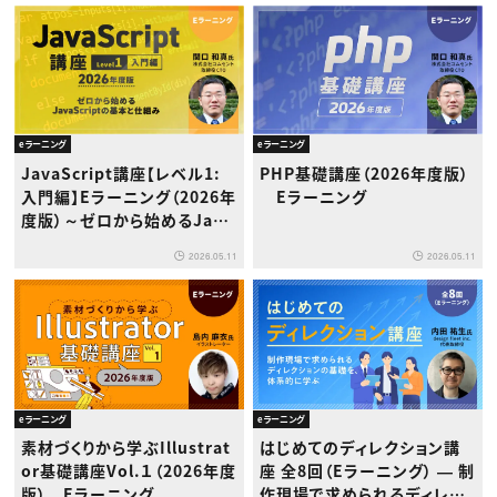
eラーニング
eラーニング
JavaScript講座【レベル1:
PHP基礎講座（2026年度版）
入門編】Eラーニング（2026年
Eラーニング
度版）～ゼロから始めるJava
Scriptの基本と仕組み～
2026.05.11
2026.05.11
eラーニング
eラーニング
素材づくりから学ぶIllustrat
はじめてのディレクション講
or基礎講座Vol.１（2026年度
座 全8回（Eラーニング） ― 制
版） Eラーニング
作現場で求められるディレク