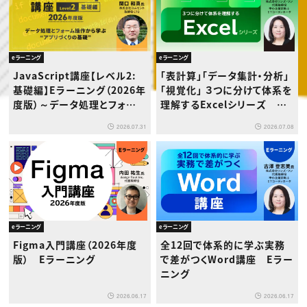
eラーニング
eラーニング
JavaScript講座【レベル2:
「表計算」「データ集計・分析」
基礎編】Eラーニング（2026年
「視覚化」 ３つに分けて体系を
度版）～データ処理とフォーム
理解するExcelシリーズ Eラ
操作から学ぶ“アプリづくりの
ーニング
2026.07.31
2026.07.08
基礎”～
eラーニング
eラーニング
Figma入門講座（2026年度
全12回で体系的に学ぶ実務
版） Eラーニング
で差がつくWord講座 Eラー
ニング
2026.06.17
2026.06.17