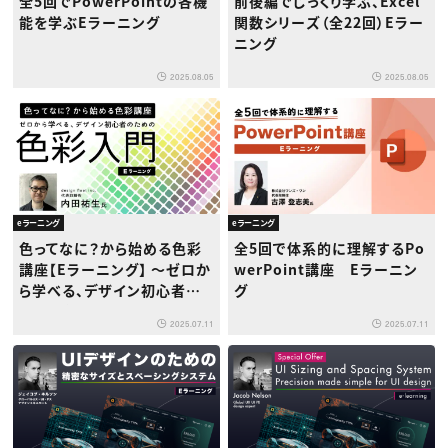
全5回でPowerPointの各機
前後編でじっくり学ぶ、Excel
能を学ぶEラーニング
関数シリーズ（全22回）Eラー
ニング
2025.08.05
2025.08.05
eラーニング
eラーニング
色ってなに？から始める色彩
全5回で体系的に理解するPo
講座【Eラーニング】 〜ゼロか
werPoint講座 Eラーニン
ら学べる、デザイン初心者の
グ
ための色彩入門〜
2025.07.11
2025.07.11