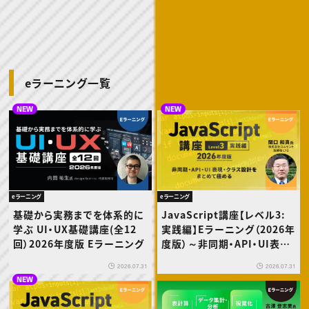
動画配信・映像制作
TOP Creator’s コラム トップ
編集・ライティング
Webクリエイター
セミナー
マーケティング
アプリクリエイター
ディレクション
ゲームクリエイター
業界解説・キャリア事情
映像クリエイター
ニュース・トレンド
お役立ち基礎知識
マーケッター
クリエイターインタビュー
ニュース・トレンド トップ
C＆R Magazine
eラーニング一覧
Web
映像
ゲーム・エンタメ
NEW
NEW
広告
出版
CREATIVE VILLAGEからのお知らせ
プロフェッショナル×つながる×メディア
eラーニング
eラーニング
基礎から実務までを体系的に
JavaScript講座【レベル3:
学ぶ UI・UX基礎講座(全12
実践編】Eラーニング（2026年
回）2026年度版 Eラーニング
度版）～非同期・API・UI表
現・クラス設計をまとめて極め
2026.07.31
2026.07.31
る
NEW