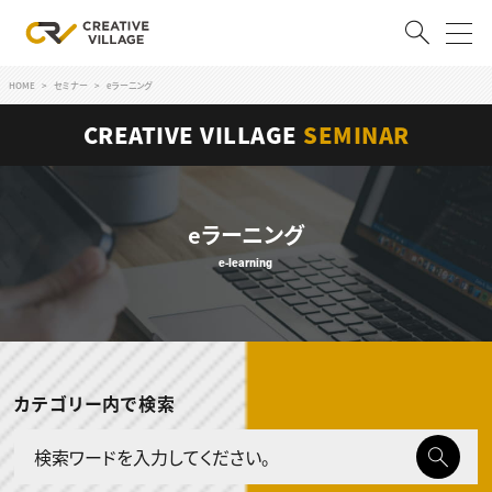
HOME
セミナー
eラーニング
ACCOUNT
CREATIVE VILLAGE
SEMINAR
ログイン
会員登録
RECRUIT
eラーニング
クリエイター求人を探す
e-learning
CREATIVE JOB求人検索
特集求人
採用説明会
転職支援サービス
CONTENTS
カテゴリー内で検索
スキルアップしたい！
スキルアップしたい！ トップ
デザイン
TOP Creator’s コラム
プログラミング