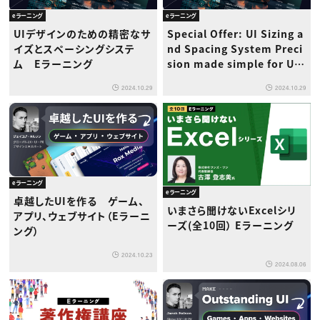
eラーニング
eラーニング
UIデザインのための精密なサ
Special Offer: UI Sizing a
イズとスペーシングシステ
nd Spacing System Preci
ム Eラーニング
sion made simple for UI
design（e-learning）
2024.10.29
2024.10.29
eラーニング
eラーニング
卓越したUIを作る ゲーム、
いまさら聞けないExcelシリ
アプリ、ウェブサイト（Eラーニ
ーズ(全10回） Eラーニング
ング）
2024.10.23
2024.08.06