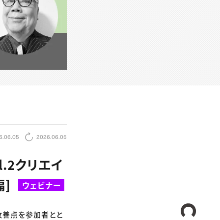
6.06.05
2026.06.05
.2クリエイ
編]
ウェビナー
CREA
に改善点を参加者とと