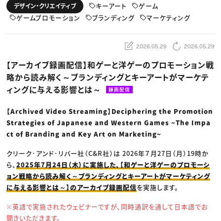
動画配信・映像制作
TOP Creator’s コラム トップ
キーアート
ゲーム
デザイン・クリエイティブ
編集・ライティング
Webクリエイター
セミナー
マーケティング
ゲームプロモーション
ブランディング
マーケティング
アプリクリエイター
ディレクション
ゲームクリエイター
業界解説・キャリア事情
映像クリエイター
ニュース・トレンド
お役立ち基礎知識
マーケッター
2026.05.29
2026.05.29
クリエイターインタビュー
ニュース・トレンド トップ
C＆R Magazine
Web
【アーカイブ録画配信】和ゲーと洋ゲーのプロモーション戦
映像
略から読み解く～ブランディングとキーアートがマーケテ
ゲーム・エンタメ
広告
ィングに与える影響とは～
録画配信
出版
CREATIVE VILLAGEからのお知らせ
【Archived Video Streaming】Deciphering the Promotion
Strategies of Japanese and Western Games ~The Impa
プロフェッショナル×つながる×メディア
ct of Branding and Key Art on Marketing~
クリーク･アンド･リバー社（C&R社）は 2026年７月27日（月）19時か
ら、
2025年7月24日（木）に実施した、【和ゲーと洋ゲーのプロモーシ
ョン戦略から読み解く～ブランディングとキーアートがマーケティング
に与える影響とは～】のアーカイブ録画配信
を実施します。
※英語で実施されたウェビナーですが、同時通訳を通して日本語でお
聞きいただきます。