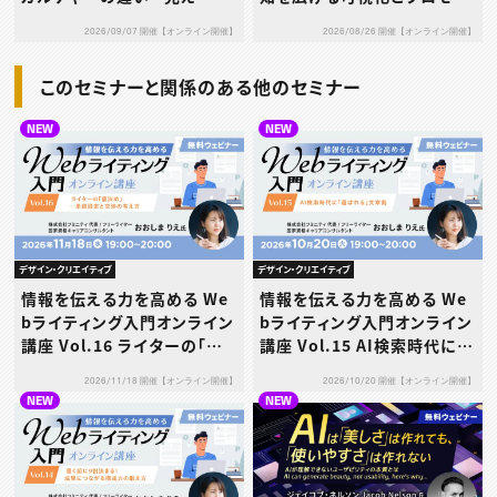
方”が違えば、伝わり方も違
ション設計～
2026/09/07 開催【オンライン開催】
2026/08/26 開催【オンライン開催】
う？文化を映すデザインの秘
密に迫る！
このセミナーと関係のある他のセミナー
NEW
NEW
デザイン・クリエイティブ
デザイン・クリエイティブ
情報を伝える力を高める We
情報を伝える力を高める We
bライティング入門オンライン
bライティング入門オンライン
講座 Vol.16 ライターの「値
講座 Vol.15 AI検索時代に
決め」─単価設定と交渉の考
「選ばれる」文章術
2026/11/18 開催【オンライン開催】
2026/10/20 開催【オンライン開催】
え方
NEW
NEW