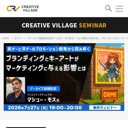
CREATIVE VILLAGE
SEMINAR
ACCOUNT
ログイン
会員登録
HOME
セミナー
【アーカイブ録画配信】和ゲーと洋ゲーのプロモーション戦略から読み解く～ブランディングとキーアート
RECRUIT
クリエイター求人を探す
CREATIVE JOB求人検索
特集求人
採用説明会
転職支援サービス
CONTENTS
スキルアップしたい！
スキルアップしたい！ トップ
デザイン
TOP Creator’s コラム
プログラミング