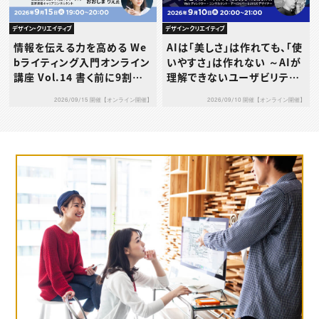
デザイン・クリエイティブ
デザイン・クリエイティブ
AIは「美しさ」は作れても、「使
情報を伝える力を高める We
いやすさ」は作れない ～AIが
bライティング入門オンライン
理解できないユーザビリティ
講座 Vol.14 書く前に9割決
の本質とは～
まる！成果につながる構成力
2026/09/10 開催【オンライン開催】
2026/09/15 開催【オンライン開催】
の鍛え方