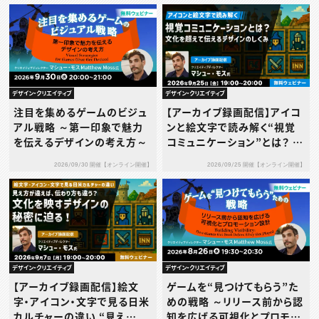
デザイン・クリエイティブ
デザイン・クリエイティブ
注目を集めるゲームのビジュ
【アーカイブ録画配信】アイコ
アル戦略 ～第一印象で魅力
ンと絵文字で読み解く“視覚
を伝えるデザインの考え方～
コミュニケーション”とは？ 文
化を超えて伝えるデザインの
2026/09/30 開催【オンライン開催】
2026/09/25 開催【オンライン開催】
しくみ
デザイン・クリエイティブ
デザイン・クリエイティブ
【アーカイブ録画配信】絵文
ゲームを“見つけてもらう”た
字・アイコン・文字で見る日米
めの戦略 ～リリース前から認
カルチャーの違い “見え
知を広げる可視化とプロモー