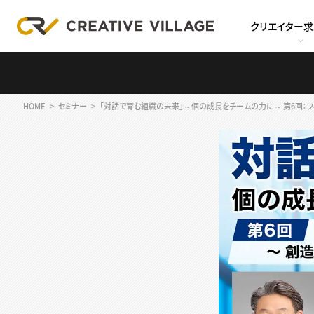
クリエイター
HOME
セミナー
「対話で育む組織の未来」～個の成長をチームの力に～ 第6回：