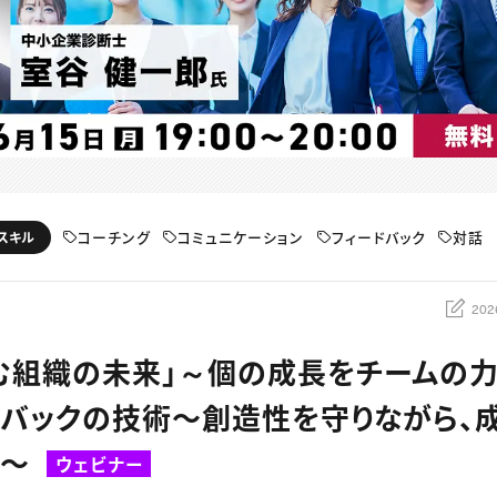
コーチング
コミュニケーション
フィードバック
対話
スキル
202
む組織の未来」～個の成長をチームの力
ドバックの技術〜創造性を守りながら、
へ〜
ウェビナー