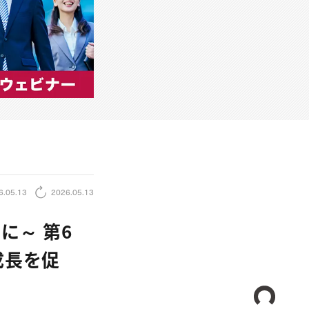
6.05.13
2026.05.13
に～ 第6
成長を促
CREA