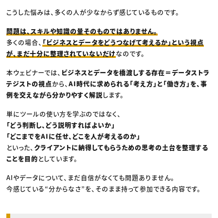
こうした悩みは、多くの人が少なからず感じているものです。
問題は、スキルや知識の量そのものではありません。
多くの場合、
「ビジネスとデータをどうつなげて考えるか」という視点
が、まだ十分に整理されていないだけ
なのです。
本ウェビナーでは、
ビジネスとデータを橋渡しする存在＝データストラ
テジストの視点
から、
AI時代に求められる「考え方」と「働き方」を、事
例を交えながら分かりやすく解説
します。
単にツールの使い方を学ぶのではなく、
「どう判断し、どう説明すればよいか」
「どこまでをAIに任せ、どこを人が考えるのか」
といった、
クライアントに納得してもらうための思考の土台を整理する
ことを目的
としています。
AIやデータについて、まだ自信がなくても問題ありません。
今感じている“分からなさ”を、そのまま持って参加できる内容です。