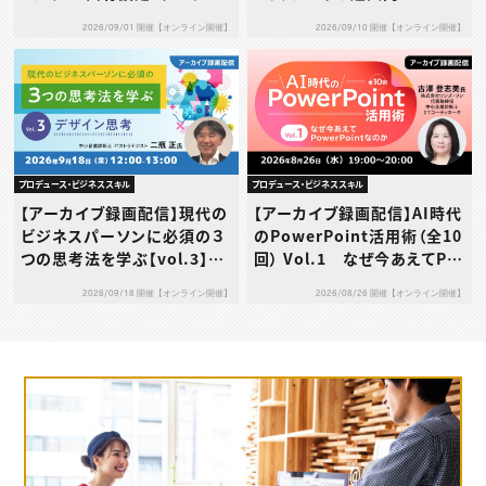
信・利用規約…その使い方、本
2026/09/01 開催【オンライン開催】
2026/09/10 開催【オンライン開催】
当に大丈夫？～
プロデュース・ビジネススキル
プロデュース・ビジネススキル
【アーカイブ録画配信】現代の
【アーカイブ録画配信】AI時代
ビジネスパーソンに必須の３
のPowerPoint活用術（全10
つの思考法を学ぶ【vol.3】デ
回） Vol.1 なぜ今あえてPo
ザイン思考
werPointなのか
2026/09/18 開催【オンライン開催】
2026/08/26 開催【オンライン開催】