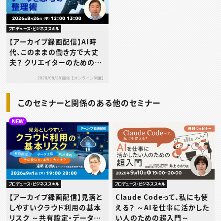
プロデュース・ビジネススキル
【アーカイブ録画配信】AI時
代、このままの働き方で大丈
夫？ クリエイターのためのデ
ータと思考の整理術
2026/08/26 開催【オンライン開催】
このセミナーと関係のある他のセミナー
NEW
プロデュース・ビジネススキル
プロデュース・ビジネススキル
【アーカイブ録画配信】見落と
Claude Codeって、私にも使
しやすいクラウド利用の基本
える？ ～AIを仕事に活かした
リスク ～共有設定・データ送
い人のための超入門～