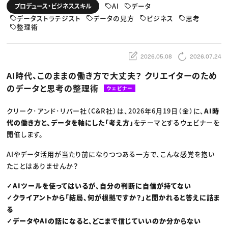
動画配信・映像制作
TOP Creator’s コラム トップ
AI
データ
プロデュース・ビジネススキル
編集・ライティング
Webクリエイター
セミナー
マーケティング
データストラテジスト
データの見方
ビジネス
思考
アプリクリエイター
ディレクション
整理術
ゲームクリエイター
業界解説・キャリア事情
映像クリエイター
ニュース・トレンド
お役立ち基礎知識
マーケッター
クリエイターインタビュー
ニュース・トレンド トップ
2026.05.08
2026.07.24
C＆R Magazine
Web
映像
AI時代、このままの働き方で大丈夫？ クリエイターのため
ゲーム・エンタメ
広告
のデータと思考の整理術
ウェビナー
出版
CREATIVE VILLAGEからのお知らせ
クリーク･アンド･リバー社（C&R社）は、2026年6月19日（金）に、
AI時
代の働き方と、データを軸にした「考え方」
をテーマとするウェビナーを
プロフェッショナル×つながる×メディア
開催します。
AIやデータ活用が当たり前になりつつある一方で、こんな感覚を抱い
たことはありませんか？
✓AIツールを使ってはいるが、自分の判断に自信が持てない
✓クライアントから「結局、何が根拠ですか？」と聞かれると答えに詰ま
る
✓データやAIの話になると、どこまで信じていいのか分からない