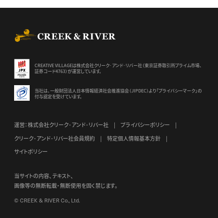
CREEK & RIVER Co., Ltd.
CREATIVE VILLAGEは株式会社クリーク･アンド･リバー社（東京証券
取引所プライム市場、
証券コード4763）が運営しています。
当社は、一般財団法人日本情報経済社会推進協会（JIPDEC）より
「プライバシーマーク」の
付与認定を受けています。
運営：株式会社クリーク･アンド･リバー社
プライバシーポリシー
クリーク･アンド･リバー社会員規約
特定個人情報基本方針
サイトポリシー
当サイトの内容、テキスト、
画像等の無断転載・無断使用を固く禁じます。
© CREEK & RIVER Co., Ltd.