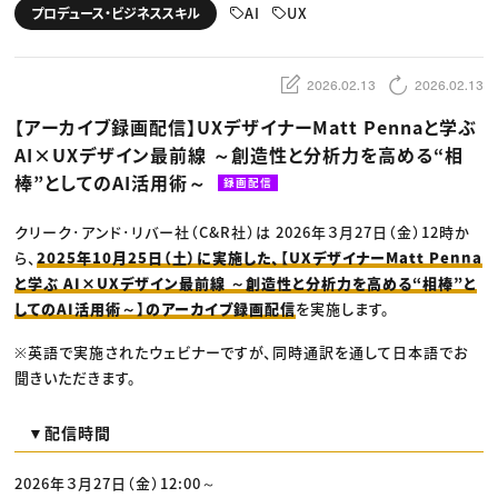
動画配信・映像制作
TOP Creator’s コラム トップ
AI
UX
プロデュース・ビジネススキル
編集・ライティング
Webクリエイター
セミナー
マーケティング
アプリクリエイター
ディレクション
ゲームクリエイター
業界解説・キャリア事情
映像クリエイター
ニュース・トレンド
2026.02.13
2026.02.13
お役立ち基礎知識
マーケッター
クリエイターインタビュー
ニュース・トレンド トップ
【アーカイブ録画配信】UXデザイナーMatt Pennaと学ぶ
C＆R Magazine
Web
AI×UXデザイン最前線 ～創造性と分析力を高める“相
映像
ゲーム・エンタメ
棒”としてのAI活用術～
録画配信
広告
出版
CREATIVE VILLAGEからのお知らせ
クリーク･アンド･リバー社（C&R社）は 2026年３月27日（金）12時か
ら、
2025年10月25日（土）に実施した、【UXデザイナーMatt Penna
と学ぶ AI×UXデザイン最前線 ～創造性と分析力を高める“相棒”と
プロフェッショナル×つながる×メディア
してのAI活用術～】のアーカイブ録画配信
を実施します。
※英語で実施されたウェビナーですが、同時通訳を通して日本語でお
聞きいただきます。
▼配信時間
2026年３月27日（金）12:00～