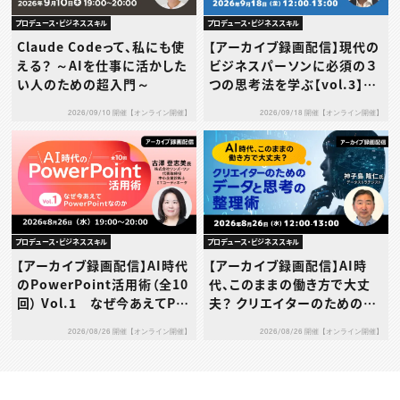
プロデュース・ビジネススキル
プロデュース・ビジネススキル
Claude Codeって、私にも使
【アーカイブ録画配信】現代の
える？ ～AIを仕事に活かした
ビジネスパーソンに必須の３
い人のための超入門～
つの思考法を学ぶ【vol.3】デ
ザイン思考
2026/09/10 開催【オンライン開催】
2026/09/18 開催【オンライン開催】
プロデュース・ビジネススキル
プロデュース・ビジネススキル
【アーカイブ録画配信】AI時代
【アーカイブ録画配信】AI時
のPowerPoint活用術（全10
代、このままの働き方で大丈
回） Vol.1 なぜ今あえてPo
夫？ クリエイターのためのデ
werPointなのか
ータと思考の整理術
2026/08/26 開催【オンライン開催】
2026/08/26 開催【オンライン開催】