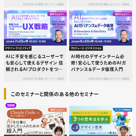
ーザー体験を実現しよう
2026/08/29 開催【オンライン開催】
2026/09/04 開催【オンライン開催】
デザイン・クリエイティブ
プロデュース・ビジネススキル
AIに不安を感じるユーザーで
AI時代のデザインチーム必
も安心して使えるデザイン 信
修！安心して使うためのAIガ
頼されるAIプロダクトをつく
バナンス＆データ倫理入門
るUX戦略
2026/07/25 開催【オンライン開催】
2026/06/20 開催【オンライン開催】
このセミナーと関係のある他のセミナー
NEW