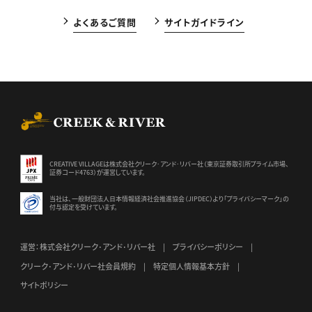
よくあるご質問
サイトガイドライン
CREEK & RIVER Co., Ltd.
CREATIVE VILLAGEは株式会社クリーク･アンド･リバー社（東京証券
取引所プライム市場、
証券コード4763）が運営しています。
当社は、一般財団法人日本情報経済社会推進協会（JIPDEC）より
「プライバシーマーク」の
付与認定を受けています。
運営：株式会社クリーク･アンド･リバー社
プライバシーポリシー
クリーク･アンド･リバー社会員規約
特定個人情報基本方針
サイトポリシー