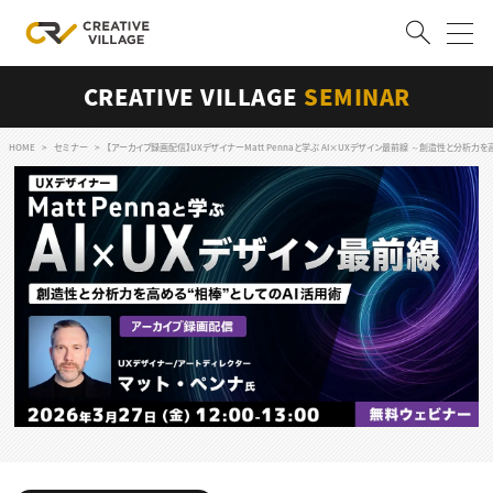
CREATIVE VILLAGE
SEMINAR
ACCOUNT
ログイン
会員登録
HOME
セミナー
【アーカイブ録画配信】UXデザイナーMatt Pennaと学ぶ AI×UXデザイン最前線 ～創造性と分析力を
RECRUIT
クリエイター求人を探す
CREATIVE JOB求人検索
特集求人
採用説明会
転職支援サービス
CONTENTS
スキルアップしたい！
スキルアップしたい！ トップ
デザイン
TOP Creator’s コラム
プログラミング