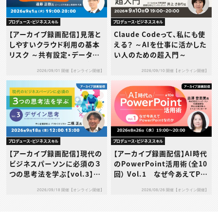
プロデュース・ビジネススキル
プロデュース・ビジネススキル
【アーカイブ録画配信】見落と
Claude Codeって、私にも使
しやすいクラウド利用の基本
える？ ～AIを仕事に活かした
リスク ～共有設定・データ送
い人のための超入門～
信・利用規約…その使い方、本
2026/09/01 開催【オンライン開催】
2026/09/10 開催【オンライン開催】
当に大丈夫？～
プロデュース・ビジネススキル
プロデュース・ビジネススキル
【アーカイブ録画配信】現代の
【アーカイブ録画配信】AI時代
ビジネスパーソンに必須の３
のPowerPoint活用術（全10
つの思考法を学ぶ【vol.3】デ
回） Vol.1 なぜ今あえてPo
ザイン思考
werPointなのか
2026/09/18 開催【オンライン開催】
2026/08/26 開催【オンライン開催】