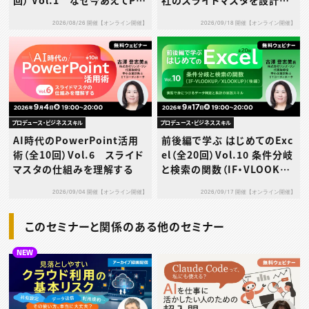
回） Vol.1 なぜ今あえてPo
社のスライドマスタを設計す
werPointなのか
る
2026/08/26 開催【オンライン開催】
2026/09/18 開催【オンライン開催】
プロデュース・ビジネススキル
プロデュース・ビジネススキル
AI時代のPowerPoint活用
前後編で学ぶ はじめてのExc
術（全10回）Vol.6 スライド
el（全20回）Vol.10 条件分岐
マスタの仕組みを理解する
と検索の関数（IF・VLOOKUP
／XLOOKUP）（後編）～演習
2026/09/04 開催【オンライン開催】
2026/09/17 開催【オンライン開催】
で身につけるデータ判定と集
計の実践スキル～
このセミナーと関係のある他のセミナー
NEW