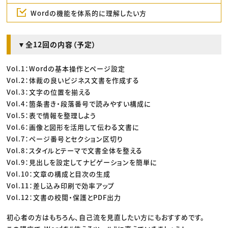
Wordの機能を体系的に理解したい方
▼全12回の内容（予定）
Vol.1：Wordの基本操作とページ設定
Vol.2：体裁の良いビジネス文書を作成する
Vol.3：文字の位置を揃える
Vol.4：箇条書き・段落番号で読みやすい構成に
Vol.5：表で情報を整理しよう
Vol.6：画像と図形を活用して伝わる文書に
Vol.7：ページ番号とセクション区切り
Vol.8：スタイルとテーマで文書全体を整える
Vol.9：見出しを設定してナビゲーションを簡単に
Vol.10：文章の構成と目次の生成
Vol.11：差し込み印刷で効率アップ
Vol.12：文書の校閲・保護とPDF出力
初心者の方はもちろん、自己流を見直したい方にもおすすめです。