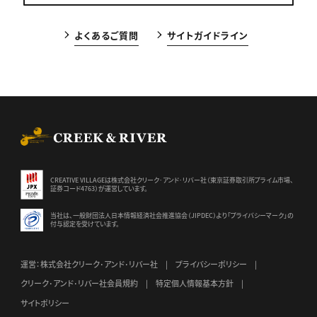
よくあるご質問
サイトガイドライン
CREEK & RIVER Co., Ltd.
CREATIVE VILLAGEは株式会社クリーク･アンド･リバー社（東京証券
取引所プライム市場、
証券コード4763）が運営しています。
当社は、一般財団法人日本情報経済社会推進協会（JIPDEC）より
「プライバシーマーク」の
付与認定を受けています。
運営：株式会社クリーク･アンド･リバー社
プライバシーポリシー
クリーク･アンド･リバー社会員規約
特定個人情報基本方針
サイトポリシー