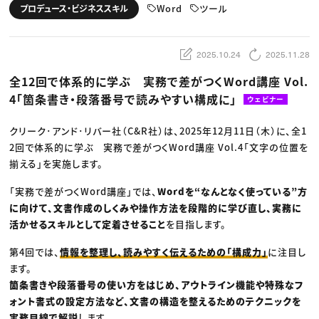
動画配信・映像制作
TOP Creator’s コラム トップ
Word
ツール
プロデュース・ビジネススキル
編集・ライティング
Webクリエイター
セミナー
マーケティング
アプリクリエイター
ディレクション
ゲームクリエイター
業界解説・キャリア事情
映像クリエイター
ニュース・トレンド
2025.10.24
2025.11.28
お役立ち基礎知識
マーケッター
クリエイターインタビュー
ニュース・トレンド トップ
全12回で体系的に学ぶ 実務で差がつくWord講座 Vol.
C＆R Magazine
Web
4「箇条書き・段落番号で読みやすい構成に」
映像
ウェビナー
ゲーム・エンタメ
広告
クリーク･アンド･リバー社（C&R社）は、2025年12月11日（木）に、全1
出版
CREATIVE VILLAGEからのお知らせ
2回で体系的に学ぶ 実務で差がつくWord講座 Vol.4「文字の位置を
揃える」を実施します。
プロフェッショナル×つながる×メディア
「実務で差がつくWord講座」では、
Wordを“なんとなく使っている”方
に向けて、文書作成のしくみや操作方法を段階的に学び直し、実務に
活かせるスキルとして定着させること
を目指します。
第4回では、
情報を整理し、読みやすく伝えるための「構成力」
に注目し
ます。
箇条書きや段落番号の使い方をはじめ、アウトライン機能や特殊なフ
ォント書式の設定方法など、文書の構造を整えるためのテクニックを
実務目線で解説
します。