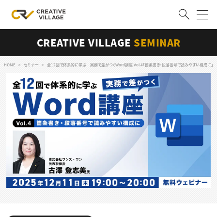
CREATIVE VILLAGE
SEMINAR
ACCOUNT
ログイン
会員登録
HOME
セミナー
全12回で体系的に学ぶ 実務で差がつくWord講座 Vol.4「箇条書き・段落番号で読みやすい構成に」
RECRUIT
クリエイター求人を探す
CREATIVE JOB求人検索
特集求人
採用説明会
転職支援サービス
CONTENTS
スキルアップしたい！
スキルアップしたい！ トップ
デザイン
TOP Creator’s コラム
プログラミング