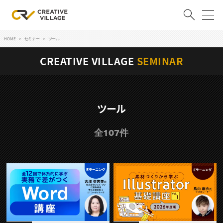
HOME
セミナー
ツール
ACCOUNT
CREATIVE VILLAGE
SEMINAR
ログイン
会員登録
RECRUIT
ツール
クリエイター求人を探す
全107件
CREATIVE JOB求人検索
特集求人
採用説明会
転職支援サービス
CONTENTS
スキルアップしたい！
スキルアップしたい！ トップ
デザイン
TOP Creator’s コラム
プログラミング