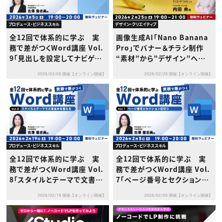
プロデュース・ビジネススキル
デザイン・クリエイティブ
全12回で体系的に学ぶ 実
画像生成AI「Nano Banana
務で差がつくWord講座 Vol.
Pro」でバナー＆チラシ制作
9「見出しを設定してナビゲー
“素材”から”デザイン”へ
ションを簡単に」
進化する画像生成AI入門
2026/03/05 開催【オンライン開催】
2026/02/25 開催【オンライン開催】
プロデュース・ビジネススキル
プロデュース・ビジネススキル
全12回で体系的に学ぶ 実
全12回で体系的に学ぶ 実
務で差がつくWord講座 Vol.
務で差がつくWord講座 Vol.
8「スタイルとテーマで文書全
7「ページ番号とセクション区
体を整える」
切り」
2026/02/19 開催【オンライン開催】
2026/02/05 開催【オンライン開催】