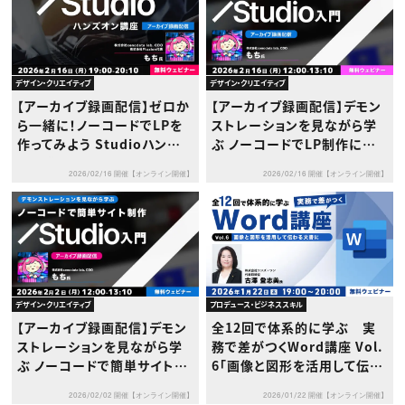
デザイン・クリエイティブ
デザイン・クリエイティブ
【アーカイブ録画配信】ゼロか
【アーカイブ録画配信】デモン
ら一緒に！ノーコードでLPを
ストレーションを見ながら学
作ってみよう Studioハンズ
ぶ ノーコードでLP制作に挑
オン講座
戦【Studio入門】
2026/02/16 開催【オンライン開催】
2026/02/16 開催【オンライン開催】
デザイン・クリエイティブ
プロデュース・ビジネススキル
【アーカイブ録画配信】デモン
全12回で体系的に学ぶ 実
ストレーションを見ながら学
務で差がつくWord講座 Vol.
ぶ ノーコードで簡単サイト制
6「画像と図形を活用して伝わ
作【Studio入門】
る文書に」
2026/02/02 開催【オンライン開催】
2026/01/22 開催【オンライン開催】