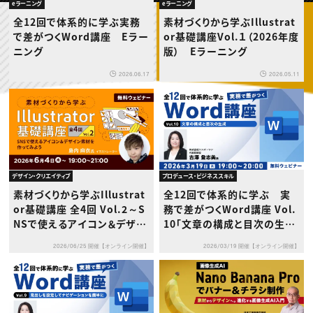
動画配信・映像制作
TOP Creator’s コラム トップ
eラーニング
eラーニング
編集・ライティング
Webクリエイター
セミナー
全12回で体系的に学ぶ実務
素材づくりから学ぶIllustrat
マーケティング
アプリクリエイター
ディレクション
で差がつくWord講座 Eラー
or基礎講座Vol.１（2026年度
ゲームクリエイター
業界解説・キャリア事情
映像クリエイター
ニング
版） Eラーニング
ニュース・トレンド
お役立ち基礎知識
マーケッター
クリエイターインタビュー
ニュース・トレンド トップ
2026.06.17
2026.05.11
C＆R Magazine
Web
映像
ゲーム・エンタメ
広告
出版
CREATIVE VILLAGEからのお知らせ
デザイン・クリエイティブ
プロデュース・ビジネススキル
プロフェッショナル×つながる×メディア
素材づくりから学ぶIllustrat
全12回で体系的に学ぶ 実
or基礎講座 全4回 Vol.2～S
務で差がつくWord講座 Vol.
NSで使えるアイコン＆デザイ
10「文章の構成と目次の生
ン素材を作ってみよう～
成」
2026/06/25 開催【オンライン開催】
2026/03/19 開催【オンライン開催】