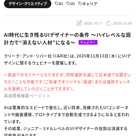
動画配信・映像制作
TOP Creator’s コラム トップ
AI
UI
キャリア
デザイン・クリエイティブ
編集・ライティング
Webクリエイター
セミナー
マーケティング
アプリクリエイター
ディレクション
ゲームクリエイター
業界解説・キャリア事情
映像クリエイター
ニュース・トレンド
2025.10.17
2025.10.30
お役立ち基礎知識
マーケッター
クリエイターインタビュー
ニュース・トレンド トップ
AI時代に生き残るUIデザイナーの条件 〜ハイレベルな設
C＆R Magazine
Web
計力で“消えない人材”になる〜
映像
ウェビナー
ゲーム・エンタメ
広告
クリーク･アンド･リバー社（C&R社）は、2025年11月13日（木）にUIデ
出版
CREATIVE VILLAGEからのお知らせ
ザインに関するウェビナーを開催します。
※英語でのセミナーとなりますが、同時通訳を通して日本語でお聞きい
プロフェッショナル×つながる×メディア
ただくことも可能です（ご自身でオリジナル（英語）または通訳チャンネ
ルを選択していただくことができます）。
英語開催概要ページ＞＞
AIは驚異的なスピードで進化し、近い将来、洗練されたUIコンポーネ
ントや画面遷移、プロトタイプまで自動生成できるようになると言われ
ています。
その結果、ジュニア～ミドルレベルのUIデザイナーの役割は消滅する
可能性があります。