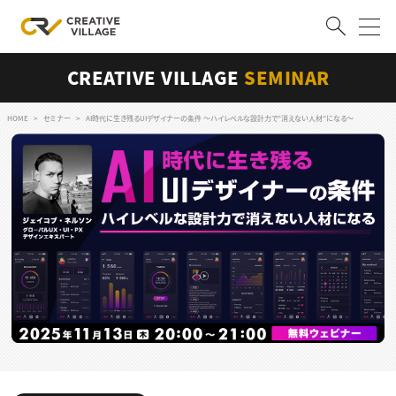
CREATIVE VILLAGE
SEMINAR
ACCOUNT
ログイン
会員登録
HOME
セミナー
AI時代に生き残るUIデザイナーの条件 〜ハイレベルな設計力で“消えない人材”になる〜
RECRUIT
クリエイター求人を探す
CREATIVE JOB求人検索
特集求人
採用説明会
転職支援サービス
CONTENTS
スキルアップしたい！
スキルアップしたい！ トップ
デザイン
TOP Creator’s コラム
プログラミング