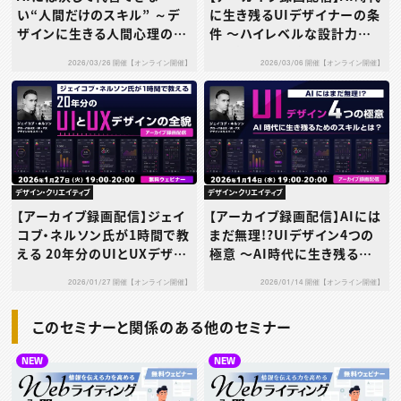
い“人間だけのスキル” ～デ
に生き残るUIデザイナーの条
ザインに生きる人間心理の力
件 〜ハイレベルな設計力
とは？～
で“消えない人材”になる〜
2026/03/26 開催【オンライン開催】
2026/03/06 開催【オンライン開催】
デザイン・クリエイティブ
デザイン・クリエイティブ
【アーカイブ録画配信】ジェイ
【アーカイブ録画配信】AIには
コブ・ネルソン氏が1時間で教
まだ無理!?UIデザイン4つの
える 20年分のUIとUXデザイ
極意 〜AI時代に生き残るた
ンの全貌
めのスキルとは？〜
2026/01/27 開催【オンライン開催】
2026/01/14 開催【オンライン開催】
このセミナーと関係のある他のセミナー
NEW
NEW