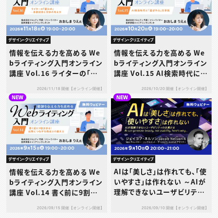
デザイン・クリエイティブ
デザイン・クリエイティブ
情報を伝える力を高める We
情報を伝える力を高める We
bライティング入門オンライン
bライティング入門オンライン
講座 Vol.16 ライターの「値
講座 Vol.15 AI検索時代に
決め」─単価設定と交渉の考
「選ばれる」文章術
2026/11/18 開催【オンライン開催】
2026/10/20 開催【オンライン開催】
え方
NEW
NEW
デザイン・クリエイティブ
デザイン・クリエイティブ
AIは「美しさ」は作れても、「使
情報を伝える力を高める We
いやすさ」は作れない ～AIが
bライティング入門オンライン
理解できないユーザビリティ
講座 Vol.14 書く前に9割決
の本質とは～
まる！成果につながる構成力
2026/09/10 開催【オンライン開催】
2026/09/15 開催【オンライン開催】
の鍛え方