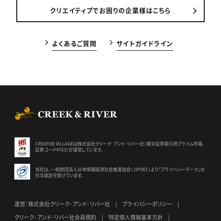
クリエイティブでお困りの企業様はこちら
よくあるご質問
サイトガイドライン
CREEK & RIVER Co., Ltd.
CREATIVE VILLAGEは株式会社クリーク･アンド･リバー社（東京証券
取引所プライム市場、
証券コード4763）が運営しています。
当社は、一般財団法人日本情報経済社会推進協会（JIPDEC）より
「プライバシーマーク」の
付与認定を受けています。
運営：株式会社クリーク･アンド･リバー社
プライバシーポリシー
クリーク･アンド･リバー社会員規約
特定個人情報基本方針