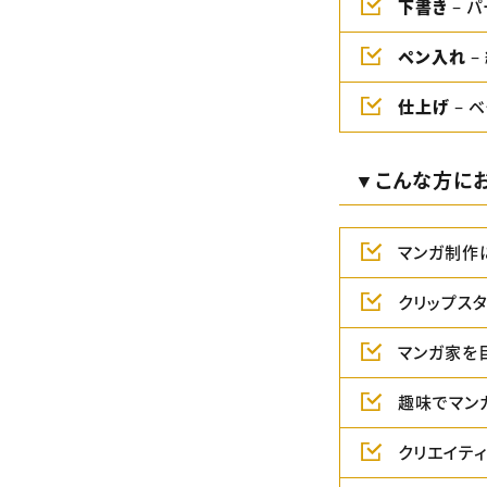
下書き
– 
ペン入れ
–
仕上げ
– 
▼こんな方に
マンガ制作
クリップス
マンガ家を
趣味でマン
クリエイテ