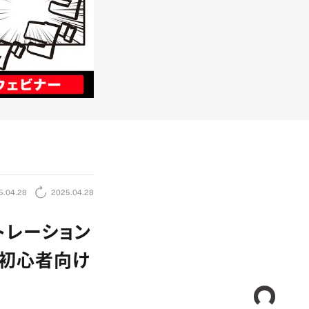
5.04.28
2025.04.28
トレーション
った初心者向け
CREA