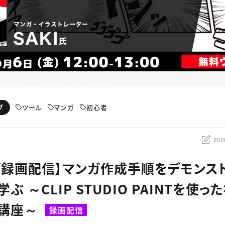
ツール
マンガ
初心者
ブ
202
ブ録画配信】マンガ作成手順をデモンス
ぶ ～CLIP STUDIO PAINTを使
作講座～
録画配信