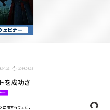
5.04.22
2025.04.22
クトを成功さ
ナー
CREA
UXに関するウェビナ