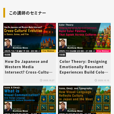
この講師のセミナー
その他
その他
How Do Japanese and
Color Theory: Designing
Western Media
Emotionally Resonant
Intersect? Cross-Cultural
Experiences Build Color
Evolution in Games,
Palettes That Speak
2025.10.27
2025.10.10
Anime, and Film
Across Cultures