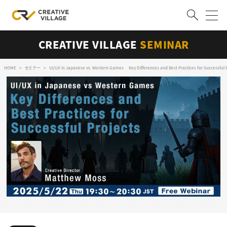
CREATIVE VILLAGE
SEMINAR
ACCOUNT
ログイン
会員登録
HOME
セミナー
UI/UX in Japanese vs. Western Games Key Differences and Best Practices for Successful P
RECRUIT
クリエイター求人を探す
CREATIVE JOB求人検索
特集求人
採用説明会
転職支援サービス
CONTENTS
スキルアップしたい！
スキルアップしたい！ トップ
デザイン
TOP Creator’s コラム
プログラミング