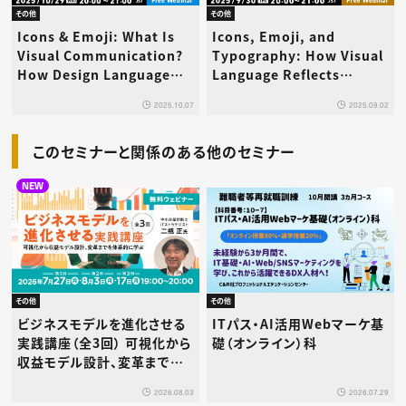
その他
その他
Icons & Emoji: What Is
Icons, Emoji, and
Visual Communication?
Typography: How Visual
How Design Language
Language Reflects
Transcends Cultural
Culture in Japan and the
2025.10.07
2025.09.02
Boundaries
West
このセミナーと関係のある他のセミナー
NEW
その他
その他
ビジネスモデルを進化させる
ITパス・AI活用Webマーケ基
実践講座（全3回） 可視化から
礎（オンライン）科
収益モデル設計、変革までを
体系的に学ぶ
2026.08.03
2026.07.29