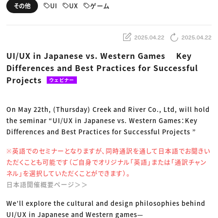
動画配信・映像制作
TOP Creator’s コラム トップ
UI
UX
ゲーム
その他
編集・ライティング
Webクリエイター
セミナー
マーケティング
アプリクリエイター
ディレクション
ゲームクリエイター
業界解説・キャリア事情
映像クリエイター
ニュース・トレンド
2025.04.22
2025.04.22
お役立ち基礎知識
マーケッター
クリエイターインタビュー
ニュース・トレンド トップ
UI/UX in Japanese vs. Western Games Key
C＆R Magazine
Web
Differences and Best Practices for Successful
映像
ゲーム・エンタメ
Projects
ウェビナー
広告
出版
CREATIVE VILLAGEからのお知らせ
On May 22th, (Thursday) Creek and River Co., Ltd, will hold
the seminar “UI/UX in Japanese vs. Western Games：Key
プロフェッショナル×つながる×メディア
Differences and Best Practices for Successful Projects ”
※英語でのセミナーとなりますが、同時通訳を通して日本語でお聞きい
ただくことも可能です（ご自身でオリジナル「英語」または「通訳チャン
ネル」を選択していただくことができます）。
日本語開催概要ページ＞＞
We’ll explore the cultural and design philosophies behind
UI/UX in Japanese and Western games—