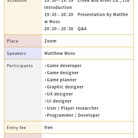
Schedule
19：30～19：35 Creek and River Co., Ltd
Introduction
19：35～20：20 Presentation by Matthe
w Moss
20：20～20：30 Q&A
Place
Zoom
Speakers
Matthew Moss
Participants
・Game developer
・Game designer
・Game planner
・Graphic designer
・UX designer
・UI designer
・User / Player researcher
・Programmer / Developer
Entry fee
free