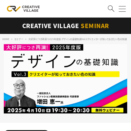
CREATIVE VILLAGE
SEMINAR
ACCOUNT
ログイン
会員登録
HOME
セミナー
大好評につき再演！2025年度版 デザインの基礎知識Vol.3クリエイターが知っておきたい色の知識
RECRUIT
クリエイター求人を探す
CREATIVE JOB求人検索
特集求人
採用説明会
転職支援サービス
CONTENTS
スキルアップしたい！
スキルアップしたい！ トップ
デザイン
TOP Creator’s コラム
プログラミング