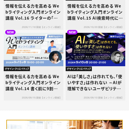
情報を伝える力を高める We
情報を伝える力を高める We
bライティング入門オンライン
bライティング入門オンライン
講座 Vol.16 ライターの「値
講座 Vol.15 AI検索時代に
決め」─単価設定と交渉の考
「選ばれる」文章術
2026/11/18 開催【オンライン開催】
2026/10/20 開催【オンライン開催】
え方
NEW
NEW
デザイン・クリエイティブ
デザイン・クリエイティブ
AIは「美しさ」は作れても、「使
情報を伝える力を高める We
いやすさ」は作れない ～AIが
bライティング入門オンライン
理解できないユーザビリティ
講座 Vol.14 書く前に9割決
の本質とは～
まる！成果につながる構成力
2026/09/10 開催【オンライン開催】
2026/09/15 開催【オンライン開催】
の鍛え方