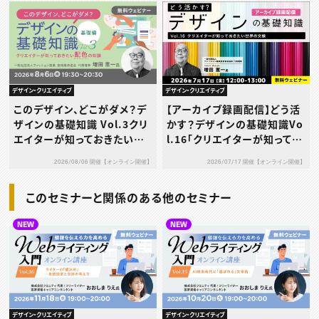
デザイン・クリエイティブ
デザイン・クリエイティブ
このデザイン、どこがダメ？デ
【アーカイブ録画配信】どう活
ザインの基礎知識 Vol.3クリ
かす？デザインの基礎知識Vo
エイターが知っておきたい配
l.16「クリエイターが知ってお
色の知識［基礎編］
きたい世界の⽂様」
2026/08/06 開催【オンライン開催】
2026/07/17 開催【オンライン開催】
このセミナーと関係のある他のセミナー
NEW
NEW
デザイン・クリエイティブ
デザイン・クリエイティブ