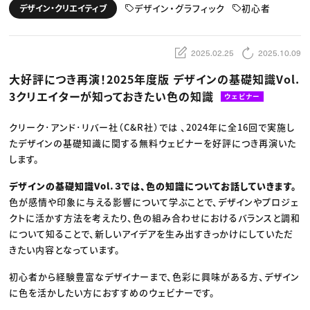
動画配信・映像制作
TOP Creator’s コラム トップ
デザイン・グラフィック
初心者
デザイン・クリエイティブ
編集・ライティング
Webクリエイター
セミナー
マーケティング
アプリクリエイター
ディレクション
ゲームクリエイター
業界解説・キャリア事情
映像クリエイター
ニュース・トレンド
2025.02.25
2025.10.09
お役立ち基礎知識
マーケッター
クリエイターインタビュー
ニュース・トレンド トップ
大好評につき再演！2025年度版 デザインの基礎知識Vol.
C＆R Magazine
Web
3クリエイターが知っておきたい色の知識
映像
ウェビナー
ゲーム・エンタメ
広告
クリーク･アンド･リバー社（C&R社）では 、2024年に全16回で実施し
出版
CREATIVE VILLAGEからのお知らせ
たデザインの基礎知識に関する無料ウェビナーを好評につき再演いた
します。
プロフェッショナル×つながる×メディア
デザインの基礎知識Vol.３では、色の知識についてお話していきます。
色が感情や印象に与える影響について学ぶことで、デザインやプロジェ
クトに活かす方法を考えたり、色の組み合わせにおけるバランスと調和
について知ることで、新しいアイデアを生み出すきっかけにしていただ
きたい内容となっています。
初心者から経験豊富なデザイナーまで、色彩に興味がある方、デザイン
に色を活かしたい方におすすめのウェビナーです。