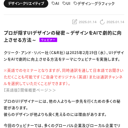
動画配信・映像制作
TOP Creator’s コラム トップ
AI
UI
デザイン・グラフィック
デザイン・クリエイティブ
編集・ライティング
Webクリエイター
セミナー
マーケティング
アプリクリエイター
ディレクション
ゲームクリエイター
業界解説・キャリア事情
映像クリエイター
ニュース・トレンド
2025.01.14
2025.01.14
お役立ち基礎知識
マーケッター
クリエイターインタビュー
ニュース・トレンド トップ
プロが隠すUIデザインの秘密～デザインをAIで劇的に向
C＆R Magazine
Web
上させる方法～
映像
ウェビナー
ゲーム・エンタメ
広告
クリーク･アンド･リバー社（C&R社）は2025年2月19日（水）、UIデザイ
出版
CREATIVE VILLAGEからのお知らせ
ンをAIで劇的に向上させる方法をテーマにウェビナーを実施します。
※英語でのセミナーとなりますが、同時通訳を通して日本語でお聞きい
プロフェッショナル×つながる×メディア
ただくことも可能です（ご自身でオリジナル（英語）または通訳チャンネ
ルを選択していただくことができます）。
【英語版】開催概要ページ＞＞
プロのUIデザイナーには、他の人よりも一歩先を行くための多くの秘
密があります。
彼らのデザインが他よりも良く見えるのには理由があります。
今回のウェビナーでは、多くのグローバル企業及びローカル企業でリ