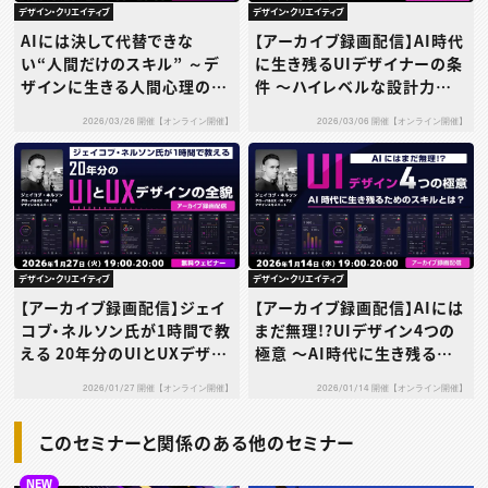
デザイン・クリエイティブ
デザイン・クリエイティブ
AIには決して代替できな
【アーカイブ録画配信】AI時代
い“人間だけのスキル” ～デ
に生き残るUIデザイナーの条
ザインに生きる人間心理の力
件 〜ハイレベルな設計力
とは？～
で“消えない人材”になる〜
2026/03/26 開催【オンライン開催】
2026/03/06 開催【オンライン開催】
デザイン・クリエイティブ
デザイン・クリエイティブ
【アーカイブ録画配信】ジェイ
【アーカイブ録画配信】AIには
コブ・ネルソン氏が1時間で教
まだ無理!?UIデザイン4つの
える 20年分のUIとUXデザイ
極意 〜AI時代に生き残るた
ンの全貌
めのスキルとは？〜
2026/01/27 開催【オンライン開催】
2026/01/14 開催【オンライン開催】
このセミナーと関係のある他のセミナー
NEW