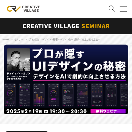
CREATIVE VILLAGE
SEMINAR
ACCOUNT
ログイン
会員登録
HOME
セミナー
プロが隠すUIデザインの秘密～デザインをAIで劇的に向上させる方法～
RECRUIT
クリエイター求人を探す
CREATIVE JOB求人検索
特集求人
採用説明会
転職支援サービス
CONTENTS
スキルアップしたい！
スキルアップしたい！ トップ
デザイン
TOP Creator’s コラム
プログラミング