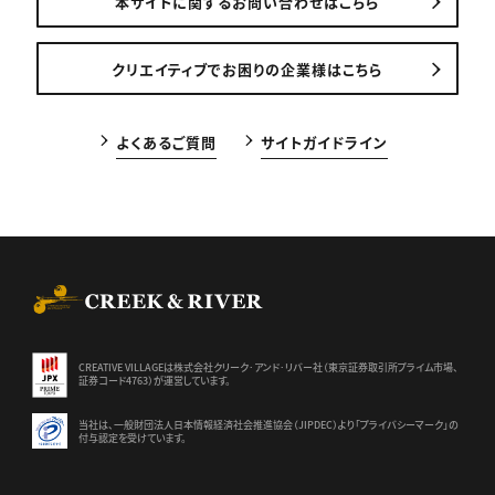
本サイトに関するお問い合わせはこちら
クリエイティブでお困りの企業様はこちら
よくあるご質問
サイトガイドライン
CREEK & RIVER Co., Ltd.
CREATIVE VILLAGEは株式会社クリーク･アンド･リバー社（東京証券
取引所プライム市場、
証券コード4763）が運営しています。
当社は、一般財団法人日本情報経済社会推進協会（JIPDEC）より
「プライバシーマーク」の
付与認定を受けています。