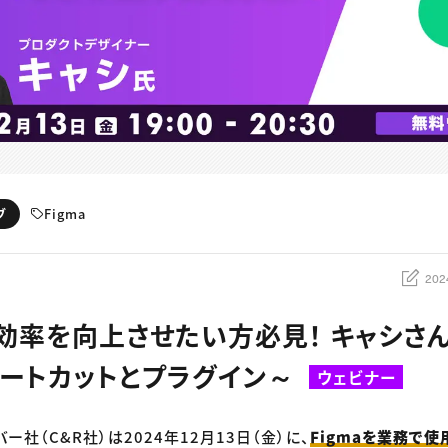
Figma
ブ
202
効率を向上させたい方必見！ キャシさんの
ョートカットとプラグイン～
ウェビナー
バー社（C&R社）は2024年12月13日（金）に、
Figmaを業務で