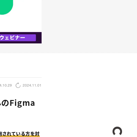
4.10.29
2024.11.01
Figma
CREA
使用されている方を対