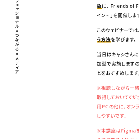
象
に、 Friends 
イン～」を開催しま
このウェビナーでは
う方法
を学びます。
当日はキャシさんに
加型で実施しますの
とをおすすめします
※視聴しながら一緒
取得しておいてくだ
用PＣの他に、オン
しやすいです。
※本講座はFigm