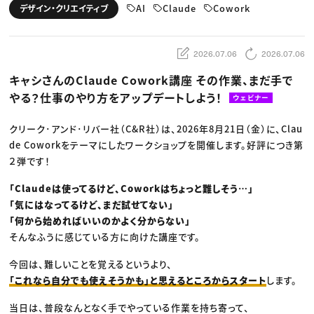
動画配信・映像制作
TOP Creator’s コラム トップ
AI
Claude
Cowork
デザイン・クリエイティブ
編集・ライティング
Webクリエイター
セミナー
マーケティング
アプリクリエイター
ディレクション
ゲームクリエイター
業界解説・キャリア事情
映像クリエイター
ニュース・トレンド
2026.07.06
2026.07.06
お役立ち基礎知識
マーケッター
クリエイターインタビュー
ニュース・トレンド トップ
キャシさんのClaude Cowork講座 その作業、まだ手で
C＆R Magazine
Web
やる？仕事のやり方をアップデートしよう！
映像
ウェビナー
ゲーム・エンタメ
広告
クリーク･アンド･リバー社（C&R社）は、2026年8月21日（金）に、Clau
出版
CREATIVE VILLAGEからのお知らせ
de Coworkをテーマにしたワークショップを開催します。好評につき第
２弾です！
プロフェッショナル×つながる×メディア
「Claudeは使ってるけど、Coworkはちょっと難しそう…」
「気にはなってるけど、まだ試せてない」
「何から始めればいいのかよく分からない」
そんなふうに感じている方に向けた講座です。
今回は、難しいことを覚えるというより、
「これなら自分でも使えそうかも」と思えるところからスタート
します。
当日は、普段なんとなく手でやっている作業を持ち寄って、