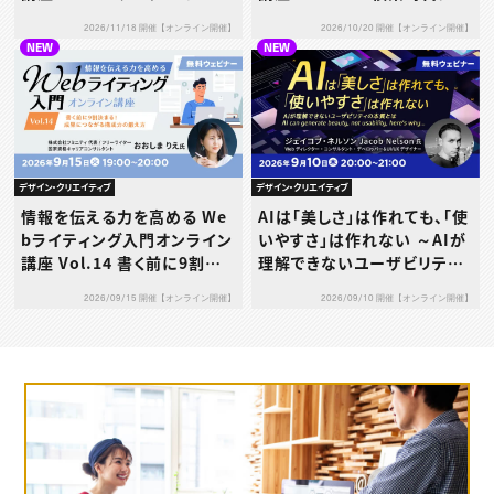
決め」─単価設定と交渉の考
「選ばれる」文章術
2026/11/18 開催【オンライン開催】
2026/10/20 開催【オンライン開催】
え方
NEW
NEW
デザイン・クリエイティブ
デザイン・クリエイティブ
AIは「美しさ」は作れても、「使
情報を伝える力を高める We
いやすさ」は作れない ～AIが
bライティング入門オンライン
理解できないユーザビリティ
講座 Vol.14 書く前に9割決
の本質とは～
まる！成果につながる構成力
2026/09/10 開催【オンライン開催】
2026/09/15 開催【オンライン開催】
の鍛え方