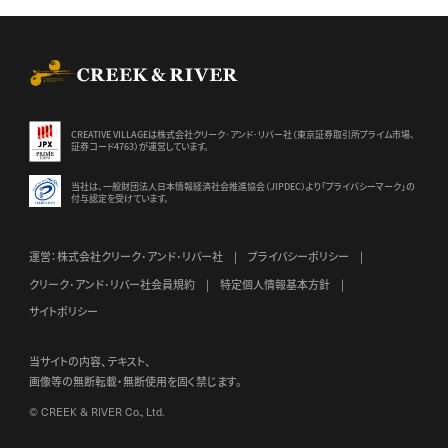
CREEK & RIVER Co., Ltd.
CREATIVE VILLAGEは株式会社クリーク･アンド･リバー社（東京証券
取引所プライム市場、
証券コード4763）が運営しています。
当社は、一般財団法人日本情報経済社会推進協会（JIPDEC）より
「プライバシーマーク」の
付与認定を受けています。
運営：株式会社クリーク･アンド･リバー社
プライバシーポリシー
クリーク･アンド･リバー社会員規約
特定個人情報基本方針
サイトポリシー
当サイトの内容、テキスト、
画像等の無断転載・無断使用を固く禁じます。
© CREEK & RIVER Co., Ltd.