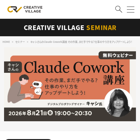
CREATIVE VILLAGE
SEMINAR
ACCOUNT
ログイン
会員登録
HOME
セミナー
キャシさんのClaude Cowork講座 その作業、まだ手でやる？仕事のやり方をアップデートしよう！
RECRUIT
クリエイター求人を探す
CREATIVE JOB求人検索
特集求人
採用説明会
転職支援サービス
CONTENTS
スキルアップしたい！
スキルアップしたい！ トップ
デザイン
TOP Creator’s コラム
プログラミング