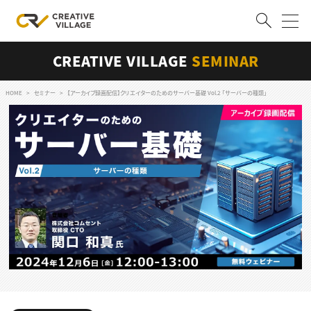
CREATIVE VILLAGE
SEMINAR
ACCOUNT
ログイン
会員登録
HOME
セミナー
【アーカイブ録画配信】クリエイターのためのサーバー基礎 Vol.2 「サーバーの種類」
RECRUIT
クリエイター求人を探す
CREATIVE JOB求人検索
特集求人
採用説明会
転職支援サービス
CONTENTS
スキルアップしたい！
スキルアップしたい！ トップ
デザイン
TOP Creator’s コラム
プログラミング