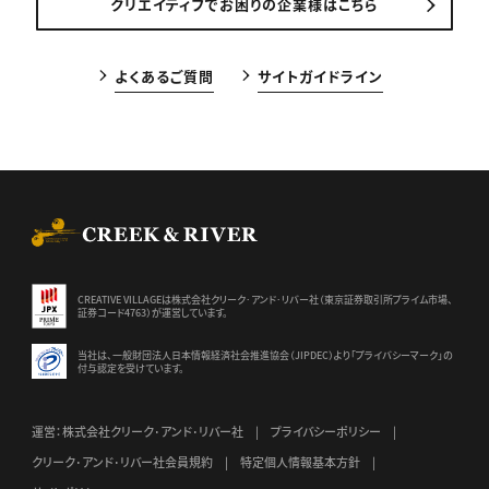
クリエイティブでお困りの企業様はこちら
よくあるご質問
サイトガイドライン
CREEK & RIVER Co., Ltd.
CREATIVE VILLAGEは株式会社クリーク･アンド･リバー社（東京証券
取引所プライム市場、
証券コード4763）が運営しています。
当社は、一般財団法人日本情報経済社会推進協会（JIPDEC）より
「プライバシーマーク」の
付与認定を受けています。
運営：株式会社クリーク･アンド･リバー社
プライバシーポリシー
クリーク･アンド･リバー社会員規約
特定個人情報基本方針