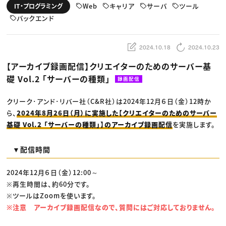
動画配信・映像制作
TOP Creator’s コラム トップ
Web
キャリア
サーバ
ツール
IT・プログラミング
編集・ライティング
Webクリエイター
セミナー
マーケティング
バックエンド
アプリクリエイター
ディレクション
ゲームクリエイター
業界解説・キャリア事情
映像クリエイター
ニュース・トレンド
お役立ち基礎知識
マーケッター
2024.10.18
2024.10.23
クリエイターインタビュー
ニュース・トレンド トップ
C＆R Magazine
Web
【アーカイブ録画配信】クリエイターのためのサーバー基
映像
礎 Vol.2 「サーバーの種類」
ゲーム・エンタメ
録画配信
広告
出版
クリーク･アンド･リバー社（C&R社）は2024年12月６日（金）12時か
CREATIVE VILLAGEからのお知らせ
ら、
2024年8月26日（月）に実施した【クリエイターのためのサーバー
基礎 Vol.2 「サーバーの種類」】のアーカイブ録画配信
を実施します。
プロフェッショナル×つながる×メディア
▼配信時間
2024年12月６日（金）12:00～
※再生時間は、約60分です。
※ツールはZoomを使います。
※注意 アーカイブ録画配信なので、質問にはご対応しておりません。