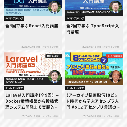
IT・プログラミング
IT・プログラミング
全4回で学ぶReact入門講座
全2回で学ぶ TypeScript入
門講座
2026/09/01 開催【オンライン開催】
2026/08/18 開催【オンライン開催】
IT・プログラミング
IT・プログラミング
Laravel入門講座【全9回】 ～
【アーカイブ録画配信】8ビッ
Docker環境構築から投稿管
ト時代から学ぶアセンブラ入
理システム開発まで実践的に
門 Vol.2 アセンブリ言語の基
学ぶ～
礎を“動き”で理解しよう
2026/08/12 開催【オンライン開催】
2026/08/31 開催【オンライン開催】