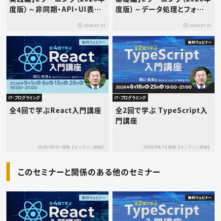
度版）～非同期・API・UI表
度版）～データ処理とフォーム
現・クラス設計をまとめて極め
操作から学ぶ“アプリづくりの
2026.07.31
2026.07.31
る
基礎”～
IT・プログラミング
IT・プログラミング
全4回で学ぶReact入門講座
全2回で学ぶ TypeScript入
門講座
2026/09/01 開催【オンライン開催】
2026/08/18 開催【オンライン開催】
このセミナーと関係のある他のセミナー