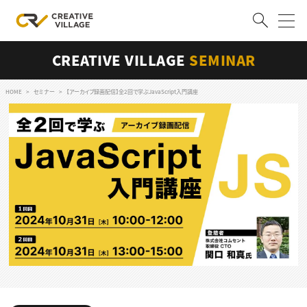
CREATIVE VILLAGE
SEMINAR
ACCOUNT
ログイン
会員登録
HOME
セミナー
【アーカイブ録画配信】全2回で学ぶJavaScript入門講座
RECRUIT
クリエイター求人を探す
CREATIVE JOB求人検索
特集求人
採用説明会
転職支援サービス
CONTENTS
スキルアップしたい！
スキルアップしたい！ トップ
デザイン
TOP Creator’s コラム
プログラミング