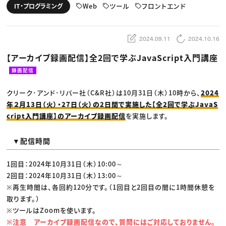
動画配信・映像制作
TOP Creator’s コラム トップ
Web
ツール
フロントエンド
IT・プログラミング
編集・ライティング
Webクリエイター
セミナー
マーケティング
アプリクリエイター
ディレクション
ゲームクリエイター
業界解説・キャリア事情
映像クリエイター
ニュース・トレンド
2024.09.11
2024.10.16
お役立ち基礎知識
マーケッター
クリエイターインタビュー
ニュース・トレンド トップ
【アーカイブ録画配信】全2回で学ぶJavaScript入門講座
C＆R Magazine
Web
映像
録画配信
ゲーム・エンタメ
広告
クリーク･アンド･リバー社（C&R社）は10月31日（木）10時から、
2024
出版
CREATIVE VILLAGEからのお知らせ
年２月13日（火）・27日（火）の2日間で実施した【全2回で学ぶJavaS
cript入門講座】のアーカイブ録画配信
を実施します。
プロフェッショナル×つながる×メディア
▼配信時間
1回目：2024年10月31日（木）10:00～
2回目：2024年10月31日（木）13:00～
※再生時間は、各回約120分です。（1回目と2回目の間に1時間休憩を
取ります。）
※ツールはZoomを使います。
※注意 アーカイブ録画配信なので、質問にはご対応しておりません。