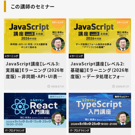
この講師のセミナー
eラーニング
eラーニング
JavaScript講座【レベル3:
JavaScript講座【レベル2:
実践編】Eラーニング（2026年
基礎編】Eラーニング（2026年
度版）～非同期・API・UI表
度版）～データ処理とフォーム
現・クラス設計をまとめて極め
操作から学ぶ“アプリづくりの
2026.07.31
2026.07.31
る
基礎”～
IT・プログラミング
IT・プログラミング