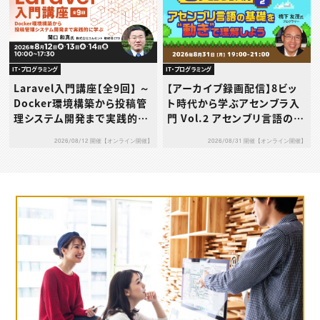
IT・プログラミング
IT・プログラミング
Laravel入門講座【全9回】 ～
【アーカイブ録画配信】8ビッ
Docker環境構築から投稿管
ト時代から学ぶアセンブラ入
理システム開発まで実践的に
門 Vol.2 アセンブリ言語の基
学ぶ～
礎を“動き”で理解しよう
2026/08/12 開催【オンライン開催】
2026/08/31 開催【オンライン開催】