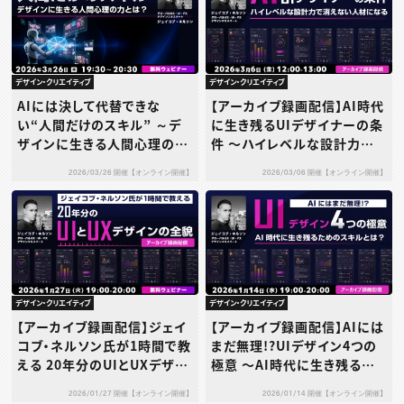
デザイン・クリエイティブ
デザイン・クリエイティブ
AIには決して代替できな
【アーカイブ録画配信】AI時代
い“人間だけのスキル” ～デ
に生き残るUIデザイナーの条
ザインに生きる人間心理の力
件 〜ハイレベルな設計力
とは？～
で“消えない人材”になる〜
2026/03/26 開催【オンライン開催】
2026/03/06 開催【オンライン開催】
デザイン・クリエイティブ
デザイン・クリエイティブ
【アーカイブ録画配信】ジェイ
【アーカイブ録画配信】AIには
コブ・ネルソン氏が1時間で教
まだ無理!?UIデザイン4つの
える 20年分のUIとUXデザイ
極意 〜AI時代に生き残るた
ンの全貌
めのスキルとは？〜
2026/01/27 開催【オンライン開催】
2026/01/14 開催【オンライン開催】