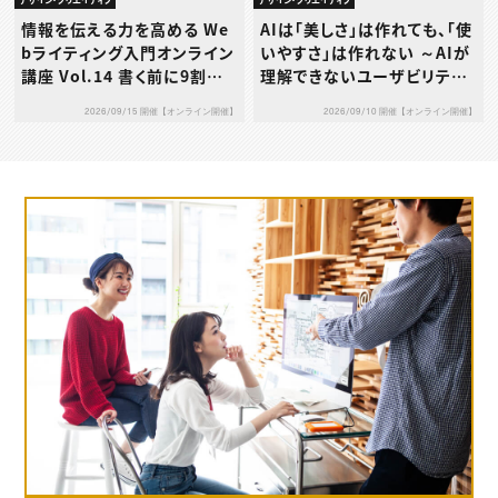
AIは「美しさ」は作れても、「使
情報を伝える力を高める We
いやすさ」は作れない ～AIが
bライティング入門オンライン
理解できないユーザビリティ
講座 Vol.14 書く前に9割決
の本質とは～
まる！成果につながる構成力
2026/09/10 開催【オンライン開催】
2026/09/15 開催【オンライン開催】
の鍛え方