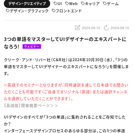
動画配信・映像制作
TOP Creator’s コラム トップ
UI
Web
キャリア
ゲーム
デザイン・クリエイティブ
編集・ライティング
Webクリエイター
セミナー
マーケティング
デザイン・グラフィック
フロントエンド
アプリクリエイター
ディレクション
ゲームクリエイター
業界解説・キャリア事情
映像クリエイター
ニュース・トレンド
お役立ち基礎知識
マーケッター
2024.09.10
2024.09.10
クリエイターインタビュー
ニュース・トレンド トップ
C＆R Magazine
Web
3つの単語をマスターしてUIデザイナーのエキスパートに
映像
なろう!
ゲーム・エンタメ
ウェビナー
広告
出版
クリーク･アンド･リバー社（C&R社）は2024年10月30日（水）、「3つの
CREATIVE VILLAGEからのお知らせ
単語をマスターしてUIデザイナーのエキスパートになろう!」を開催しま
す。
プロフェッショナル×つながる×メディア
※英語でのセミナーとなりますが、同時通訳を通して日本語でお聞きい
ただくことも可能です（ご自身でオリジナル（英語）または通訳チャンネ
ルを選択していただくことができます）。
【英語版】開催概要ページ＞＞
UIデザインのすべてが「3つの単語」に集約されることをご存知でした
か？
インターフェースデザインプロセスのあらゆる部分は、この3つの単語