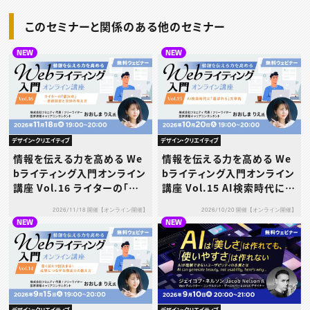
このセミナーと関係のある他のセミナー
NEW
NEW
デザイン・クリエイティブ
デザイン・クリエイティブ
情報を伝える力を高める We
情報を伝える力を高める We
bライティング入門オンライン
bライティング入門オンライン
講座 Vol.16 ライターの「値
講座 Vol.15 AI検索時代に
決め」─単価設定と交渉の考
「選ばれる」文章術
2026/11/18 開催【オンライン開催】
2026/10/20 開催【オンライン開催】
え方
NEW
NEW
デザイン・クリエイティブ
デザイン・クリエイティブ