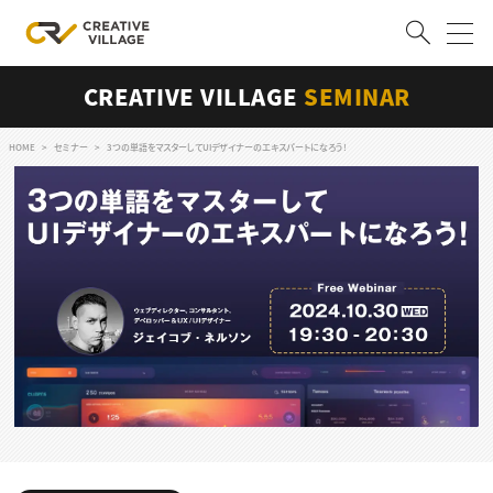
CREATIVE VILLAGE
SEMINAR
ACCOUNT
ログイン
会員登録
HOME
セミナー
3つの単語をマスターしてUIデザイナーのエキスパートになろう!
RECRUIT
クリエイター求人を探す
CREATIVE JOB求人検索
特集求人
採用説明会
転職支援サービス
CONTENTS
スキルアップしたい！
スキルアップしたい！ トップ
デザイン
TOP Creator’s コラム
プログラミング