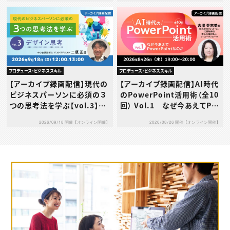
当に大丈夫？～
プロデュース・ビジネススキル
プロデュース・ビジネススキル
【アーカイブ録画配信】現代の
【アーカイブ録画配信】AI時代
ビジネスパーソンに必須の３
のPowerPoint活用術（全10
つの思考法を学ぶ【vol.3】デ
回） Vol.1 なぜ今あえてPo
ザイン思考
werPointなのか
2026/09/18 開催【オンライン開催】
2026/08/26 開催【オンライン開催】