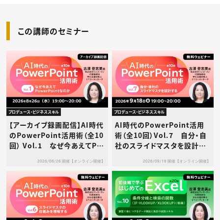
この講師のセミナー
プロデュース・ビジネススキル
プロデュース・ビジネススキル
【アーカイブ録画配信】AI時代
AI時代のPowerPoint活用
のPowerPoint活用術（全10
術（全10回）Vol.7 自分・自
回） Vol.1 なぜ今あえてPo
社のスライドマスタを設計す
werPointなのか
る
2026/08/26 開催【オンライン開催】
2026/09/18 開催【オンライン開催】