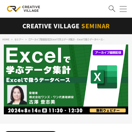
CREATIVE VILLAGE
SEMINAR
ACCOUNT
ログイン
会員登録
HOME
セミナー
【アーカイブ録画配信】Excelで学ぶデータ集計～Excelで扱うデータベース～
RECRUIT
クリエイター求人を探す
CREATIVE JOB求人検索
特集求人
採用説明会
転職支援サービス
CONTENTS
スキルアップしたい！
スキルアップしたい！ トップ
デザイン
TOP Creator’s コラム
プログラミング