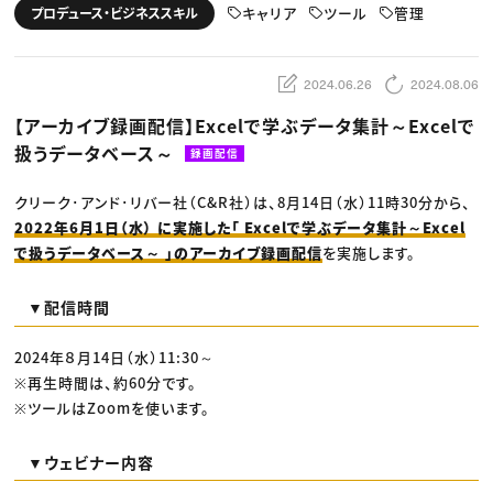
動画配信・映像制作
TOP Creator’s コラム トップ
キャリア
ツール
管理
プロデュース・ビジネススキル
編集・ライティング
Webクリエイター
セミナー
マーケティング
アプリクリエイター
ディレクション
ゲームクリエイター
業界解説・キャリア事情
映像クリエイター
ニュース・トレンド
2024.06.26
2024.08.06
お役立ち基礎知識
マーケッター
クリエイターインタビュー
ニュース・トレンド トップ
【アーカイブ録画配信】Excelで学ぶデータ集計～Excelで
C＆R Magazine
Web
扱うデータベース～
映像
録画配信
ゲーム・エンタメ
広告
クリーク･アンド･リバー社（C&R社）は、8月14日（水）11時30分から、
出版
CREATIVE VILLAGEからのお知らせ
2022年6月1日（水） に実施した「 Excelで学ぶデータ集計～Excel
で扱うデータベース～ 」のアーカイブ録画配信
を実施します。
プロフェッショナル×つながる×メディア
▼配信時間
2024年８月14日（水）11:30～
※再生時間は、約60分です。
※ツールはZoomを使います。
▼ウェビナー内容