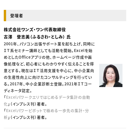
登壇者
株式会社ワンズ・ワン代表取締役
古澤 登志美（ふるさわ・としみ） 氏
2001年、パソコン出張サポート業を起ち上げ、同時に
ＩＴ系セミナー講師としても活動を開始。Excelを始
めとしたOfficeアプリの他、ホームページ作成や画
像処理など、初心者にもわかりやすく伝えることを得
意とする。現在はＩＴ活用支援を中心に、中小企業向
の生産性向上に向けたコンサルティングを行ってい
る。2017年、中小企業診断士登録。2021年ＩＴコー
ディネータ認定。
「
Excelパワークエリではじめるデータ集計の自動
化
」（インプレス刊）著者。
「
Excelパワーピボットで極める一歩先の集計・分
析
」（インプレス刊）著者。