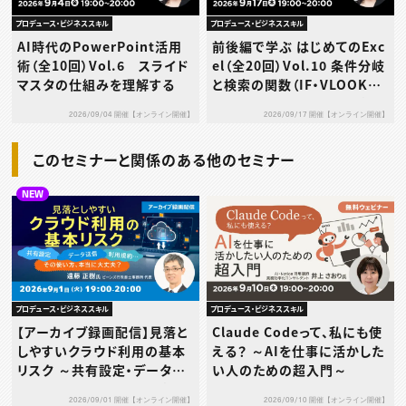
プロデュース・ビジネススキル
プロデュース・ビジネススキル
AI時代のPowerPoint活用
前後編で学ぶ はじめてのExc
術（全10回）Vol.6 スライド
el（全20回）Vol.10 条件分岐
マスタの仕組みを理解する
と検索の関数（IF・VLOOKUP
／XLOOKUP）（後編）～演習
2026/09/04 開催【オンライン開催】
2026/09/17 開催【オンライン開催】
で身につけるデータ判定と集
計の実践スキル～
このセミナーと関係のある他のセミナー
NEW
プロデュース・ビジネススキル
プロデュース・ビジネススキル
【アーカイブ録画配信】見落と
Claude Codeって、私にも使
しやすいクラウド利用の基本
える？ ～AIを仕事に活かした
リスク ～共有設定・データ送
い人のための超入門～
信・利用規約…その使い方、本
2026/09/01 開催【オンライン開催】
2026/09/10 開催【オンライン開催】