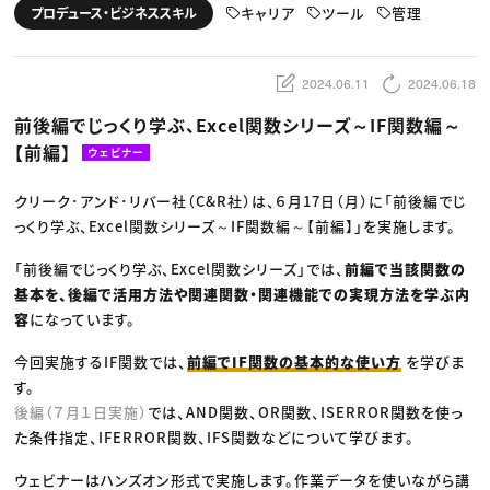
動画配信・映像制作
TOP Creator’s コラム トップ
キャリア
ツール
管理
プロデュース・ビジネススキル
編集・ライティング
Webクリエイター
セミナー
マーケティング
アプリクリエイター
ディレクション
ゲームクリエイター
業界解説・キャリア事情
映像クリエイター
ニュース・トレンド
2024.06.11
2024.06.18
お役立ち基礎知識
マーケッター
クリエイターインタビュー
ニュース・トレンド トップ
前後編でじっくり学ぶ、Excel関数シリーズ～IF関数編～
C＆R Magazine
Web
【前編】
映像
ウェビナー
ゲーム・エンタメ
広告
クリーク･アンド･リバー社（C&R社）は、６月17日（月）に「前後編でじ
出版
CREATIVE VILLAGEからのお知らせ
っくり学ぶ、Excel関数シリーズ～IF関数編～【前編】」を実施します。
「前後編でじっくり学ぶ、Excel関数シリーズ」では、
前編で当該関数の
プロフェッショナル×つながる×メディア
基本を、後編で活用方法や関連関数・関連機能での実現方法を学ぶ内
容
になっています。
今回実施するIF関数では、
前編でIF関数の基本的な使い方
を学びま
す。
後編（７月１日実施）
では、AND関数、OR関数、ISERROR関数を使っ
た条件指定、IFERROR関数、IFS関数などについて学びます。
ウェビナーはハンズオン形式で実施します。作業データを使いながら講