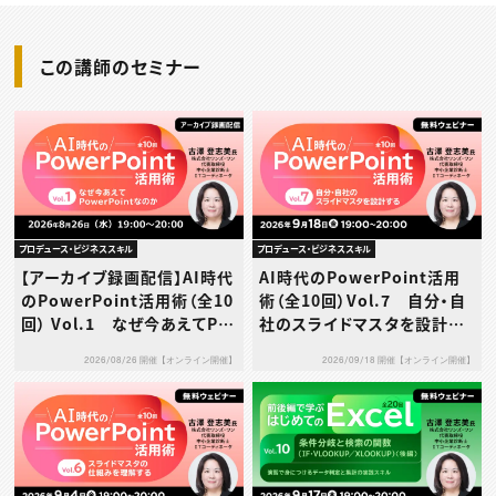
この講師のセミナー
プロデュース・ビジネススキル
プロデュース・ビジネススキル
【アーカイブ録画配信】AI時代
AI時代のPowerPoint活用
のPowerPoint活用術（全10
術（全10回）Vol.7 自分・自
回） Vol.1 なぜ今あえてPo
社のスライドマスタを設計す
werPointなのか
る
2026/08/26 開催【オンライン開催】
2026/09/18 開催【オンライン開催】