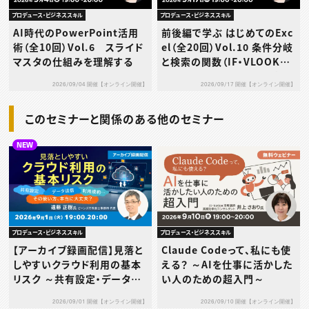
プロデュース・ビジネススキル
プロデュース・ビジネススキル
AI時代のPowerPoint活用
前後編で学ぶ はじめてのExc
術（全10回）Vol.6 スライド
el（全20回）Vol.10 条件分岐
マスタの仕組みを理解する
と検索の関数（IF・VLOOKUP
／XLOOKUP）（後編）～演習
2026/09/04 開催【オンライン開催】
2026/09/17 開催【オンライン開催】
で身につけるデータ判定と集
計の実践スキル～
このセミナーと関係のある他のセミナー
NEW
プロデュース・ビジネススキル
プロデュース・ビジネススキル
【アーカイブ録画配信】見落と
Claude Codeって、私にも使
しやすいクラウド利用の基本
える？ ～AIを仕事に活かした
リスク ～共有設定・データ送
い人のための超入門～
信・利用規約…その使い方、本
2026/09/01 開催【オンライン開催】
2026/09/10 開催【オンライン開催】
当に大丈夫？～