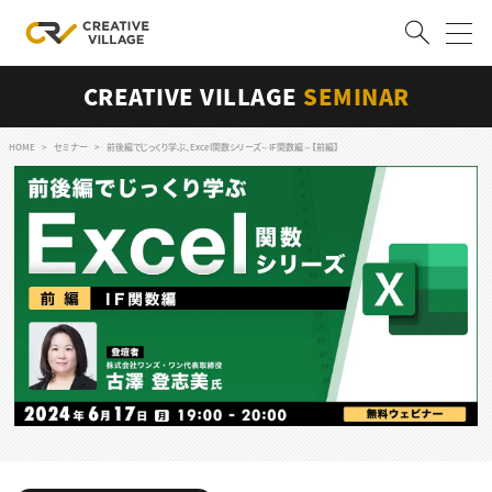
CREATIVE VILLAGE
SEMINAR
ACCOUNT
ログイン
会員登録
HOME
セミナー
前後編でじっくり学ぶ、Excel関数シリーズ～IF関数編～【前編】
RECRUIT
クリエイター求人を探す
CREATIVE JOB求人検索
特集求人
採用説明会
転職支援サービス
CONTENTS
スキルアップしたい！
スキルアップしたい！ トップ
デザイン
TOP Creator’s コラム
プログラミング