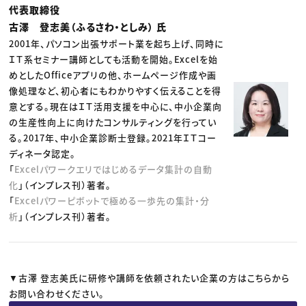
代表取締役
古澤 登志美（ふるさわ・としみ） 氏
2001年、パソコン出張サポート業を起ち上げ、同時に
ＩＴ系セミナー講師としても活動を開始。Excelを始
めとしたOfficeアプリの他、ホームページ作成や画
像処理など、初心者にもわかりやすく伝えることを得
意とする。現在はＩＴ活用支援を中心に、中小企業向
の生産性向上に向けたコンサルティングを行ってい
る。2017年、中小企業診断士登録。2021年ＩＴコー
ディネータ認定。
「
Excelパワークエリではじめるデータ集計の自動
化
」（インプレス刊）著者。
「
Excelパワーピボットで極める一歩先の集計・分
析
」（インプレス刊）著者。
▼古澤 登志美氏に研修や講師を依頼されたい企業の方はこちらから
お問い合わせください。