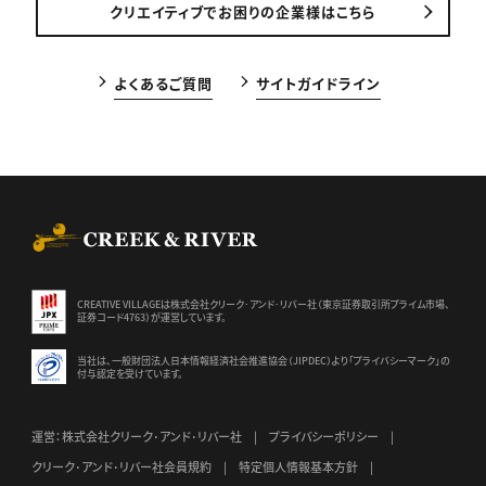
クリエイティブでお困りの企業様はこちら
よくあるご質問
サイトガイドライン
CREEK & RIVER Co., Ltd.
CREATIVE VILLAGEは株式会社クリーク･アンド･リバー社（東京証券
取引所プライム市場、
証券コード4763）が運営しています。
当社は、一般財団法人日本情報経済社会推進協会（JIPDEC）より
「プライバシーマーク」の
付与認定を受けています。
運営：株式会社クリーク･アンド･リバー社
プライバシーポリシー
クリーク･アンド･リバー社会員規約
特定個人情報基本方針