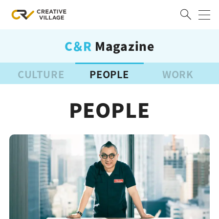
C＆R
Magazine
ACCOUNT
ログイン
会員登録
CULTURE
PEOPLE
WORK
RECRUIT
PEOPLE
クリエイター求人を探す
CREATIVE JOB求人検索
特集求人
採用説明会
転職支援サービス
CONTENTS
スキルアップしたい！
スキルアップしたい！ トップ
デザイン
TOP Creator’s コラム
プログラミング