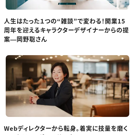
動画配信・映像制作
TOP Creator’s コラム トップ
編集・ライティング
Webクリエイター
セミナー
マーケティング
アプリクリエイター
ディレクション
ゲームクリエイター
人生はたった１つの“雑談”で変わる！開業15
業界解説・キャリア事情
映像クリエイター
ニュース・トレンド
お役立ち基礎知識
マーケッター
周年を迎えるキャラクターデザイナーからの提
クリエイターインタビュー
ニュース・トレンド トップ
C＆R Magazine
Web
案―岡野聡さん
映像
ゲーム・エンタメ
広告
出版
CREATIVE VILLAGEからのお知らせ
プロフェッショナル×つながる×メディア
Webディレクターから転身。着実に技量を磨く