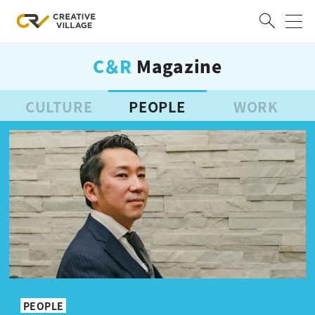
C＆R
Magazine
ACCOUNT
ログイン
会員登録
CULTURE
PEOPLE
WORK
RECRUIT
クリエイター求人を探す
CREATIVE JOB求人検索
特集求人
採用説明会
転職支援サービス
CONTENTS
スキルアップしたい！
スキルアップしたい！ トップ
デザイン
TOP Creator’s コラム
プログラミング
PEOPLE