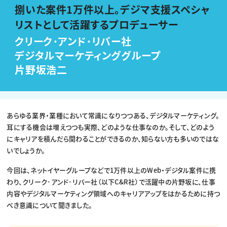
動画配信・映像制作
TOP Creator’s コラム トップ
捌いた案件1万件以上。デジマ支援スペシャ
編集・ライティング
Webクリエイター
セミナー
マーケティング
アプリクリエイター
リストとして活躍するプロデューサー
ディレクション
ゲームクリエイター
業界解説・キャリア事情
映像クリエイター
ニュース・トレンド
クリーク･アンド･リバー社
お役立ち基礎知識
マーケッター
クリエイターインタビュー
デジタルマーケティンググループ
ニュース・トレンド トップ
C＆R Magazine
Web
片野坂浩二
映像
ゲーム・エンタメ
広告
出版
CREATIVE VILLAGEからのお知らせ
あらゆる業界・業種において常識になりつつある、デジタルマーケティング。
耳にする機会は増えつつも実際、どのような仕事なのか。そして、どのよう
プロフェッショナル×つながる×メディア
にキャリアを積んだら関わることができるのか、知らない方も多いのではな
いでしょうか。
今回は、ネットイヤーグループなどで1万件以上のWeb・デジタル案件に携
わり、クリーク･アンド･リバー社（以下C&R社）で活躍中の片野坂に、仕事
内容やデジタルマーケティング領域へのキャリアアップをはかるために持つ
べき意識について聞きました。