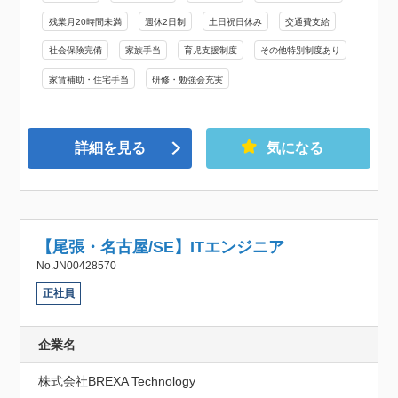
残業月20時間未満
週休2日制
土日祝日休み
交通費支給
社会保険完備
家族手当
育児支援制度
その他特別制度あり
家賃補助・住宅手当
研修・勉強会充実
詳細を見る
気になる
【尾張・名古屋/SE】ITエンジニア
No.JN00428570
正社員
企業名
株式会社BREXA Technology