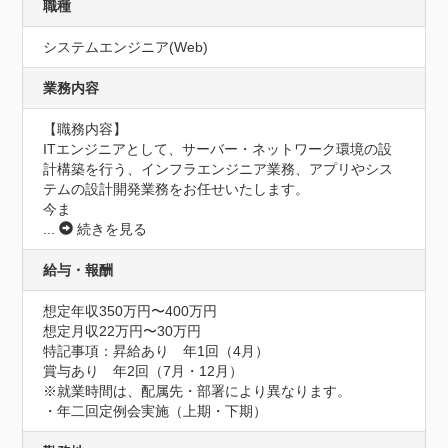
職種
システムエンジニア(Web)
業務内容
【職務内容】

ITエンジニアとして、サーバー・ネットワーク環境の設
計構築を行う、インフラエンジニア業務、アプリやシス
テムの設計開発業務をお任せいたします。

今ま
...
続きを見る
給与・報酬
想定年収350万円〜400万円
想定月収22万円〜30万円
特記事項：昇給あり　年1回（4月）

賞与あり　年2回（7月・12月）

※就業時間は、配属先・部署により異なります。

・年二回定例会実施（上期・下期）