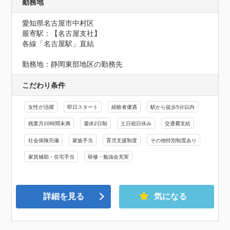
勤務地
愛知県名古屋市中村区
最寄駅：【名古屋支社】

各線「名古屋駅」直結

勤務地：静岡東部地区の勤務先
こだわり条件
女性が活躍
即日スタート
経験者優遇
駅から徒歩5分以内
残業月20時間未満
週休2日制
土日祝日休み
交通費支給
社会保険完備
家族手当
育児支援制度
その他特別制度あり
家賃補助・住宅手当
研修・勉強会充実
詳細を見る
気になる