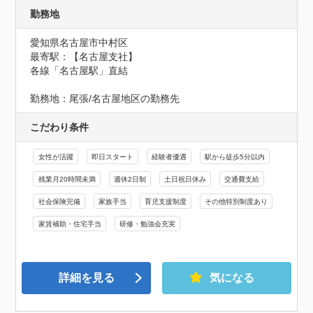
勤務地
愛知県名古屋市中村区
最寄駅：【名古屋支社】

各線「名古屋駅」直結

勤務地：尾張/名古屋地区の勤務先
こだわり条件
女性が活躍
即日スタート
経験者優遇
駅から徒歩5分以内
残業月20時間未満
週休2日制
土日祝日休み
交通費支給
社会保険完備
家族手当
育児支援制度
その他特別制度あり
家賃補助・住宅手当
研修・勉強会充実
詳細を見る
気になる