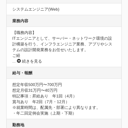
システムエンジニア(Web)
業務内容
【職務内容】

ITエンジニアとして、サーバー・ネットワーク環境の設
計構築を行う、インフラエンジニア業務、アプリやシス
テムの設計開発業務をお任せいたします。

ご経
...
続きを見る
給与・報酬
想定年収500万円〜700万円
想定月収31万円〜40万円
特記事項：昇給あり　年1回（4月）

賞与あり　年2回（7月・12月）

※就業時間は、配属先・部署により異なります。

・年二回定例会実施（上期・下期）
勤務地