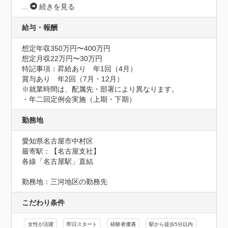
...
続きを見る
給与・報酬
想定年収350万円〜400万円
想定月収22万円〜30万円
特記事項：昇給あり　年1回（4月）

賞与あり　年2回（7月・12月）

※就業時間は、配属先・部署により異なります。

・年二回定例会実施（上期・下期）
勤務地
愛知県名古屋市中村区
最寄駅：【名古屋支社】

各線「名古屋駅」直結

勤務地：三河地区の勤務先
こだわり条件
女性が活躍
即日スタート
経験者優遇
駅から徒歩5分以内