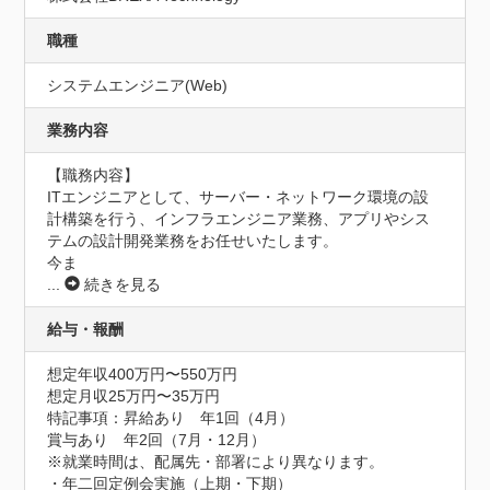
職種
システムエンジニア(Web)
業務内容
【職務内容】

ITエンジニアとして、サーバー・ネットワーク環境の設
計構築を行う、インフラエンジニア業務、アプリやシス
テムの設計開発業務をお任せいたします。

今ま
...
続きを見る
給与・報酬
想定年収400万円〜550万円
想定月収25万円〜35万円
特記事項：昇給あり　年1回（4月）

賞与あり　年2回（7月・12月）

※就業時間は、配属先・部署により異なります。

・年二回定例会実施（上期・下期）