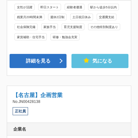
女性が活躍
即日スタート
経験者優遇
駅から徒歩5分以内
残業月20時間未満
週休2日制
土日祝日休み
交通費支給
社会保険完備
家族手当
育児支援制度
その他特別制度あり
家賃補助・住宅手当
研修・勉強会充実
詳細を見る
気になる
【名古屋】企画営業
No.JN00428138
正社員
企業名