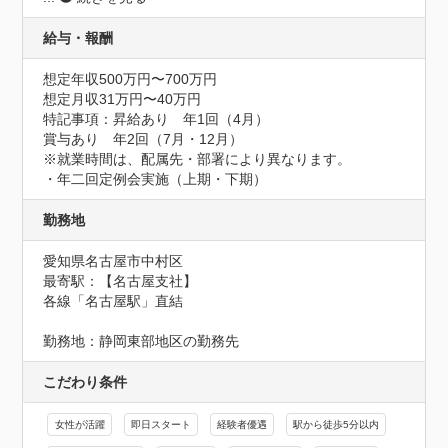
給与・報酬
想定年収500万円〜700万円
想定月収31万円〜40万円
特記事項：昇給あり　年1回（4月）

賞与あり　年2回（7月・12月）

※就業時間は、配属先・部署により異なります。

・年二回定例会実施（上期・下期）
勤務地
愛知県名古屋市中村区
最寄駅：【名古屋支社】

各線「名古屋駅」直結

勤務地：静岡東部地区の勤務先
こだわり条件
女性が活躍
即日スタート
経験者優遇
駅から徒歩5分以内