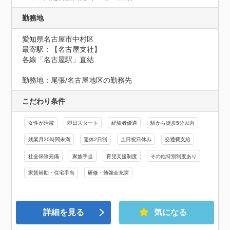
勤務地
愛知県名古屋市中村区
最寄駅：【名古屋支社】

各線「名古屋駅」直結

勤務地：尾張/名古屋地区の勤務先
こだわり条件
女性が活躍
即日スタート
経験者優遇
駅から徒歩5分以内
残業月20時間未満
週休2日制
土日祝日休み
交通費支給
社会保険完備
家族手当
育児支援制度
その他特別制度あり
家賃補助・住宅手当
研修・勉強会充実
詳細を見る
気になる