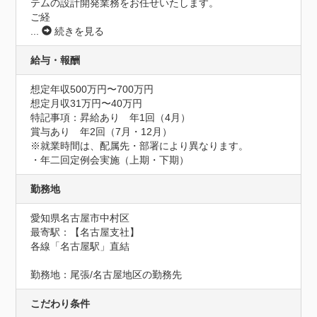
テムの設計開発業務をお任せいたします。

ご経
...
続きを見る
給与・報酬
想定年収500万円〜700万円
想定月収31万円〜40万円
特記事項：昇給あり　年1回（4月）

賞与あり　年2回（7月・12月）

※就業時間は、配属先・部署により異なります。

・年二回定例会実施（上期・下期）
勤務地
愛知県名古屋市中村区
最寄駅：【名古屋支社】

各線「名古屋駅」直結

勤務地：尾張/名古屋地区の勤務先
こだわり条件