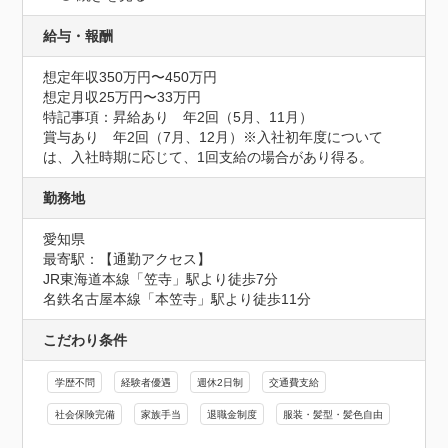
給与・報酬
想定年収350万円〜450万円
想定月収25万円〜33万円
特記事項：昇給あり　年2回（5月、11月）

賞与あり　年2回（7月、12月）※入社初年度について
は、入社時期に応じて、1回支給の場合があり得る。
勤務地
愛知県
最寄駅：【通勤アクセス】

JR東海道本線「笠寺」駅より徒歩7分　

名鉄名古屋本線「本笠寺」駅より徒歩11分
こだわり条件
学歴不問
経験者優遇
週休2日制
交通費支給
社会保険完備
家族手当
退職金制度
服装・髪型・髪色自由