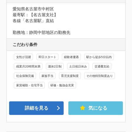
愛知県名古屋市中村区
最寄駅：【名古屋支社】

各線「名古屋駅」直結

勤務地：静岡中部地区の勤務先
こだわり条件
女性が活躍
即日スタート
経験者優遇
駅から徒歩5分以内
残業月20時間未満
週休2日制
土日祝日休み
交通費支給
社会保険完備
家族手当
育児支援制度
その他特別制度あり
家賃補助・住宅手当
研修・勉強会充実
詳細を見る
気になる