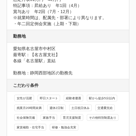
特記事項：昇給あり　年1回（4月）

賞与あり　年2回（7月・12月）

※就業時間は、配属先・部署により異なります。

・年二回定例会実施（上期・下期）
勤務地
愛知県名古屋市中村区
最寄駅：【名古屋支社】

各線「名古屋駅」直結

勤務地：静岡西部地区の勤務先
こだわり条件
女性が活躍
即日スタート
経験者優遇
駅から徒歩5分以内
残業月20時間未満
週休2日制
土日祝日休み
交通費支給
社会保険完備
家族手当
育児支援制度
その他特別制度あり
家賃補助・住宅手当
研修・勉強会充実