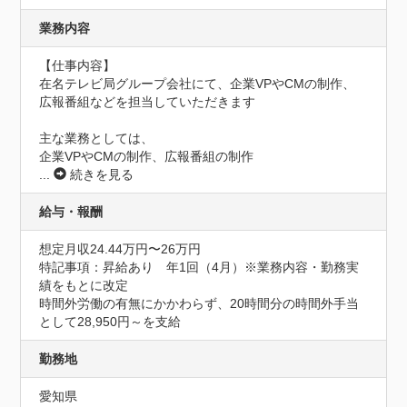
業務内容
【仕事内容】

在名テレビ局グループ会社にて、企業VPやCMの制作、
広報番組などを担当していただきます

主な業務としては、

企業VPやCMの制作、広報番組の制作
...
続きを見る
給与・報酬
想定月収24.44万円〜26万円
特記事項：昇給あり　年1回（4月）※業務内容・勤務実
績をもとに改定

時間外労働の有無にかかわらず、20時間分の時間外手当
として28,950円～を支給
勤務地
愛知県