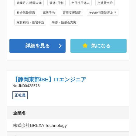
残業月20時間未満
週休2日制
土日祝日休み
交通費支給
社会保険完備
家族手当
育児支援制度
その他特別制度あり
家賃補助・住宅手当
研修・勉強会充実
詳細を見る
気になる
【静岡東部/SE】ITエンジニア
No.JN00428576
正社員
企業名
株式会社BREXA Technology