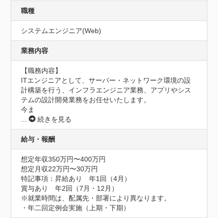
職種
システムエンジニア(Web)
業務内容
【職務内容】

ITエンジニアとして、サーバー・ネットワーク環境の設
計構築を行う、インフラエンジニア業務、アプリやシス
テムの設計開発業務をお任せいたします。

今ま
...
続きを見る
給与・報酬
想定年収350万円〜400万円
想定月収22万円〜30万円
特記事項：昇給あり　年1回（4月）

賞与あり　年2回（7月・12月）

※就業時間は、配属先・部署により異なります。

・年二回定例会実施（上期・下期）