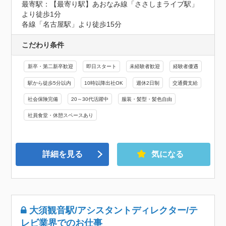
最寄駅：【最寄り駅】あおなみ線「ささしまライブ駅」
より徒歩1分

各線「名古屋駅」より徒歩15分
こだわり条件
新卒・第二新卒歓迎
即日スタート
未経験者歓迎
経験者優遇
駅から徒歩5分以内
10時以降出社OK
週休2日制
交通費支給
社会保険完備
20～30代活躍中
服装・髪型・髪色自由
社員食堂・休憩スペースあり
詳細を見る
気になる
大須観音駅/アシスタントディレクター/テ
レビ業界でのお仕事