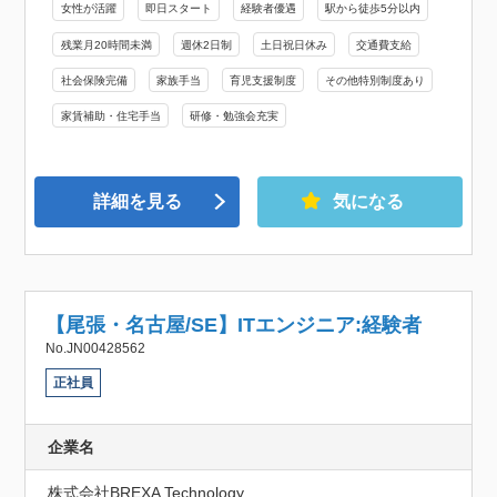
女性が活躍
即日スタート
経験者優遇
駅から徒歩5分以内
残業月20時間未満
週休2日制
土日祝日休み
交通費支給
社会保険完備
家族手当
育児支援制度
その他特別制度あり
家賃補助・住宅手当
研修・勉強会充実
詳細を見る
気になる
【尾張・名古屋/SE】ITエンジニア:経験者
No.JN00428562
正社員
企業名
株式会社BREXA Technology