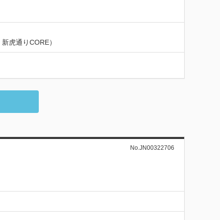
新虎通りCORE）
No.JN00322706