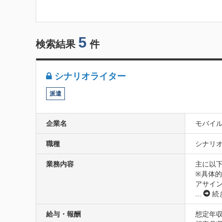
5
検索結果
件
シナリオライター
派遣
企業名
モバイ
職種
シナリオ
業務内容
主に以
※具体
アサイ
...
続
給与・報酬
想定年収