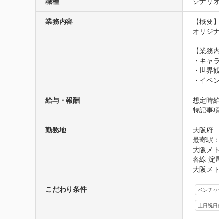
職種
シナリオ
業務内容
【概要】
オリジナ
【業務内
・キャラ
・世界観
・イベ
給与・報酬
想定時給1
特記事項
勤務地
大阪府
最寄駅：
大阪メト
各線 淀
大阪メト
こだわり条件
ベンチャ
土日祝日