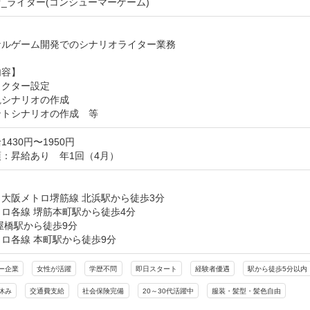
_ライター(コンシューマーゲーム)


ルゲーム開発でのシナリオライター業務

容】

クター設定

シナリオの作成

ントシナリオの作成　等
430円〜1950円
：昇給あり　年1回（4月）
大阪メトロ堺筋線 北浜駅から徒歩3分

ロ各線 堺筋本町駅から徒歩4分

屋橋駅から徒歩9分

ロ各線 本町駅から徒歩9分
ー企業
女性が活躍
学歴不問
即日スタート
経験者優遇
駅から徒歩5分以内
休み
交通費支給
社会保険完備
20～30代活躍中
服装・髪型・髪色自由