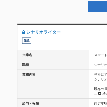
シナリオライター
派遣
企業名
スマー
職種
シナリオ
業務内容
当社に
シナリオ
既存の
...
続
給与・報酬
想定年収