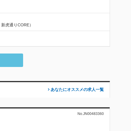
新虎通りCORE）
あなたにオススメの求人
一覧
No.JN00483360