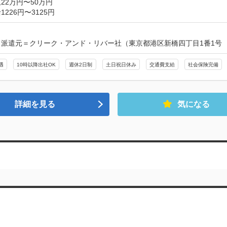
22万円〜50万円
226円〜3125円
派遣元＝クリーク・アンド・リバー社（東京都港区新橋四丁目1番1号　
遇
10時以降出社OK
週休2日制
土日祝日休み
交通費支給
社会保険完備
詳細を見る
気になる