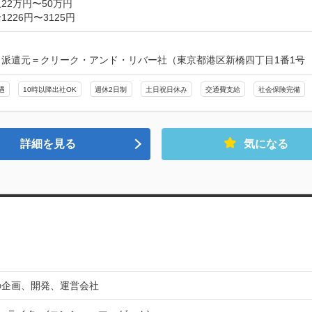
22万円〜50万円
226円〜3125円
派遣元＝クリーク・アンド・リバー社（東京都港区新橋四丁目1番1号　
遇
10時以降出社OK
週休2日制
土日祝日休み
交通費支給
社会保険完備
詳細を見る
気になる
の企画、開発、運営会社