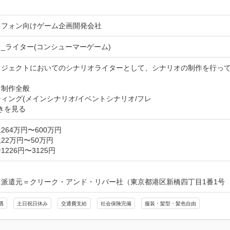
トフォン向けゲーム企画開発会社
_ライター(コンシューマーゲーム)
ロジェクトにおいてのシナリオライターとして、シナリオの制作を行って
制作全般

ィング(メインシナリオ/イベントシナリオ/フレ
きを見る
264万円〜600万円
22万円〜50万円
226円〜3125円
派遣元＝クリーク・アンド・リバー社（東京都港区新橋四丁目1番1号　
遇
土日祝日休み
交通費支給
社会保険完備
服装・髪型・髪色自由