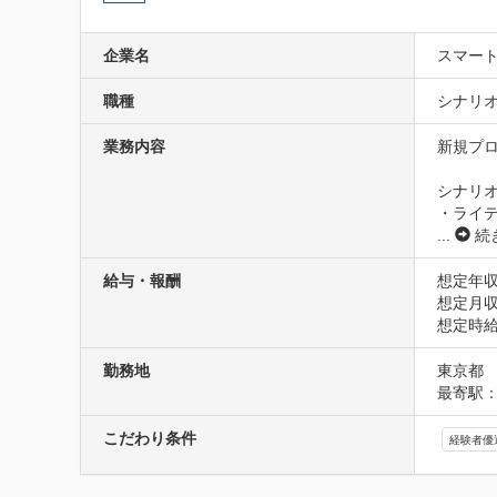
企業名
スマー
職種
シナリオ
業務内容
新規プ
シナリオ
・ライテ
...
続
給与・報酬
想定年収
想定月収
想定時給1
勤務地
東京都
最寄駅：
こだわり条件
経験者優