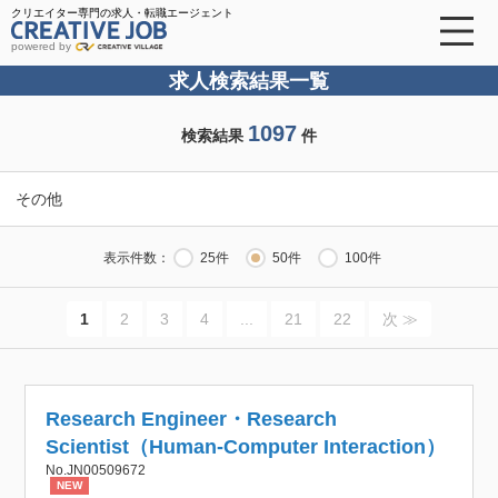
クリエイター専門の求人・転職エージェント
powered by
求人検索結果一覧
1097
検索結果
件
その他
表示件数：
25件
50件
100件
1
2
3
4
...
21
22
次 ≫
Research Engineer・Research
Scientist（Human-Computer Interaction）
No.JN00509672
NEW