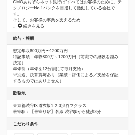
GMOあおぞらネット銀行は“すべてはお客様のために。テ
クノロジーNo.1バンクを目指して活動している会社で
す。

そして、お客様の事業を支えるため
...
続きを見る
給与・報酬
想定年収600万円〜1200万円
特記事項：年収600万～1200万円（前職での経験を鑑み
決定）

年俸制（年俸を12分割にて毎月支給）

※別途、決算賞与あり（業績・評価による／支給を保証
するものではありません）
勤務地
東京都渋谷区道玄坂1-2-3渋谷フクラス
最寄駅：【最寄り駅】各線 渋谷駅から徒歩3分
こだわり条件