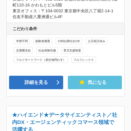
町110-16 かわもとビル5階

東京オフィス：〒104-0032 東京都中央区八丁堀2-14-1 
住友不動産八重洲通ビル4F
こだわり条件
学歴不問
経験者優遇
10時以降出社OK
土日祝日休み
交通費支給
社会保険完備
育児支援制度
フルリモートワーク（居住地問わず）
フルフレックス
詳細を見る
気になる
★ハイエンド★データサイエンティスト／社
内DX・エージェンティックコマース領域で
活躍する