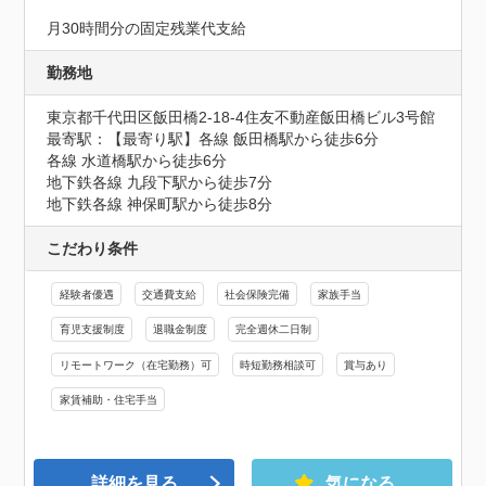
月30時間分の固定残業代支給
勤務地
東京都千代田区飯田橋2-18-4住友不動産飯田橋ビル3号館
最寄駅：【最寄り駅】各線 飯田橋駅から徒歩6分

各線 水道橋駅から徒歩6分

地下鉄各線 九段下駅から徒歩7分

地下鉄各線 神保町駅から徒歩8分
こだわり条件
経験者優遇
交通費支給
社会保険完備
家族手当
育児支援制度
退職金制度
完全週休二日制
リモートワーク（在宅勤務）可
時短勤務相談可
賞与あり
家賃補助・住宅手当
詳細を見る
気になる