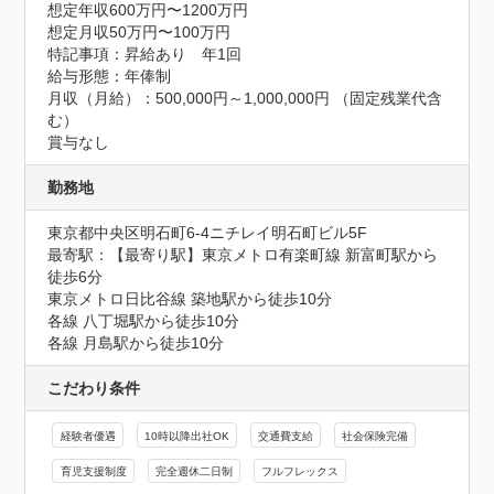
想定年収600万円〜1200万円
想定月収50万円〜100万円
特記事項：昇給あり　年1回

給与形態：年俸制

月収（月給）：500,000円～1,000,000円 （固定残業代含
む）

賞与なし
勤務地
東京都中央区明石町6-4ニチレイ明石町ビル5F
最寄駅：【最寄り駅】東京メトロ有楽町線 新富町駅から
徒歩6分

東京メトロ日比谷線 築地駅から徒歩10分

各線 八丁堀駅から徒歩10分

各線 月島駅から徒歩10分
こだわり条件
経験者優遇
10時以降出社OK
交通費支給
社会保険完備
育児支援制度
完全週休二日制
フルフレックス