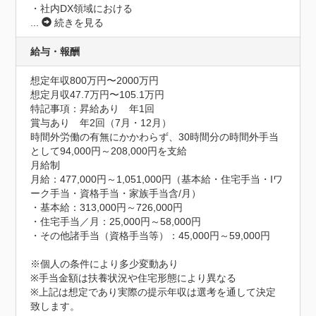
・社内DX領域における
...
続きを見る
給与・報酬
想定年収800万円〜2000万円
想定月収47.7万円〜105.1万円
特記事項：昇給あり　年1回

賞与あり　年2回（7月・12月）

時間外労働の有無にかかわらず、30時間分の時間外手当
として94,000円～208,000円を支給

月給制

月給：477,000円～1,051,000円（基本給・住宅手当・Iワ
ーク手当・資格手当・家族手当含/月）

・基本給：313,000円～726,000円　

・住宅手当／月：25,000円～58,000円

・その他諸手当（資格手当等）：45,000円～59,000円

※個人の条件により多少変動あり

※手当金額は扶養状況や住宅形態により異なる

※上記は想定であり実際の提示年収は選考を通して決定
致します。
