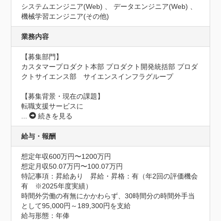
システムエンジニア(Web) 、 データエンジニア(Web) 、
機械学習エンジニア(その他)
業務内容
【募集部門】

カスタマープロダクト本部 プロダクト開発統括部 プロダ
クトサイエンス部　サイエンスインフラグループ

【募集背景・現在の課題】

転職支援サービスに
...
続きを見る
給与・報酬
想定年収600万円〜1200万円
想定月収50.07万円〜100.07万円
特記事項：昇給あり　昇給・昇格：有（年2回の評価機会
有　※2025年度実績）

時間外労働の有無にかかわらず、30時間分の時間外手当
として95,000円～189,300円を支給

給与形態：年俸
