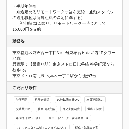
・半期年俸制

・別途定めるリモートワーク手当を支給（通勤スタイル
の適用職種は所属組織の決定に準ずる）

　‐ 入社時に1回限り、リモートワーク一時金として
15,000円を支給
勤務地
東京都港区麻布台一丁目3番1号麻布台ヒルズ 森JPタワー
21階
最寄駅：【最寄り駅】東京メトロ日比谷線 神谷町駅から
徒歩6分

東京メトロ南北線 六本木一丁目駅から徒歩7分
こだわり条件
学歴不問
経験者優遇
10時以降出社OK
土日祝日休み
交通費支給
社会保険完備
育児支援制度
退職金制度
年間休日120日以上
リモートワーク（在宅勤務）可
フレックスタイム制（コアタイムあり）
研修・勉強会充実