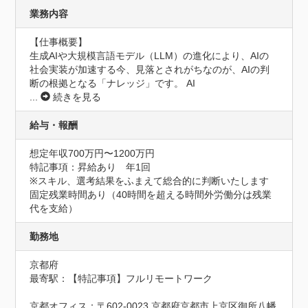
業務内容
【仕事概要】

生成AIや大規模言語モデル（LLM）の進化により、AIの
社会実装が加速する今、見落とされがちなのが、AIの判
断の根拠となる「ナレッジ」です。 AI
...
続きを見る
給与・報酬
想定年収700万円〜1200万円
特記事項：昇給あり　年1回

※スキル、選考結果をふまえて総合的に判断いたします

固定残業時間あり（40時間を超える時間外労働分は残業
代を支給）
勤務地
京都府
最寄駅：【特記事項】フルリモートワーク

京都オフィス：〒602-0023 京都府京都市上京区御所八幡