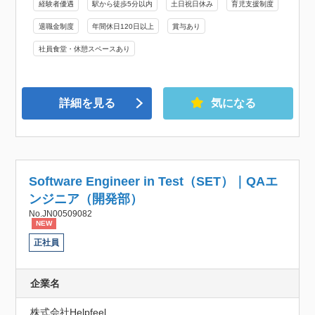
経験者優遇
駅から徒歩5分以内
土日祝日休み
育児支援制度
退職金制度
年間休日120日以上
賞与あり
社員食堂・休憩スペースあり
詳細を見る
気になる
Software Engineer in Test（SET）｜QAエ
ンジニア（開発部）
No.JN00509082
NEW
正社員
企業名
株式会社Helpfeel