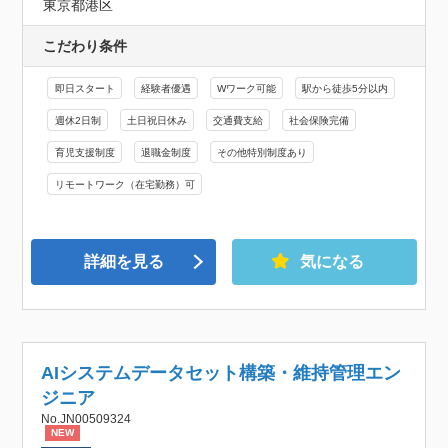
東京都港区
こだわり条件
即日スタート
経験者優遇
Wワーク可能
駅から徒歩5分以内
週休2日制
土日祝日休み
交通費支給
社会保険完備
育児支援制度
退職金制度
その他特別制度あり
リモートワーク（在宅勤務）可
詳細を見る
気になる
AIシステムデータセット構築・維持管理エン
ジニア
No.JN00509324
NEW