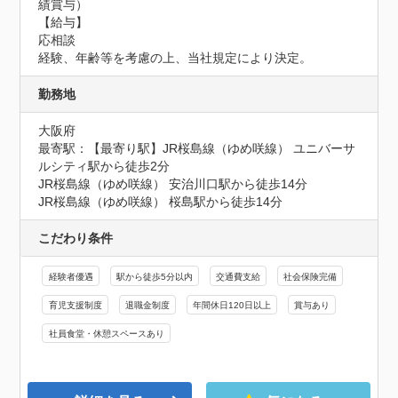
績賞与）

【給与】

応相談

経験、年齢等を考慮の上、当社規定により決定。
勤務地
大阪府
最寄駅：【最寄り駅】JR桜島線（ゆめ咲線） ユニバーサ
ルシティ駅から徒歩2分

JR桜島線（ゆめ咲線） 安治川口駅から徒歩14分

JR桜島線（ゆめ咲線） 桜島駅から徒歩14分
こだわり条件
経験者優遇
駅から徒歩5分以内
交通費支給
社会保険完備
育児支援制度
退職金制度
年間休日120日以上
賞与あり
社員食堂・休憩スペースあり