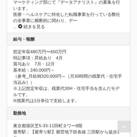
マーケティング部にて『データアナリスト』の募集を行
います。

医療・ヘルスケアに特化した転職事業を行っている弊社
の全事業に横断的に関わり、デー
...
続きを見る
給与・報酬
想定年収480万円〜650万円
特記事項：昇給あり　4月

賞与あり　7月・12月

基本給：240,000円～

（参考_月給例320,000円～［月30時間の残業代・住宅手
当込み］）

※上記想定年収は、残業代30H・住宅手当を含んだモデ
ルです。

※残業代は1分単位で支給します。
勤務地
東京都港区芝5-33-11田町タワー8階
最寄駅：【最寄り駅】都営地下鉄各線 三田駅から徒歩1