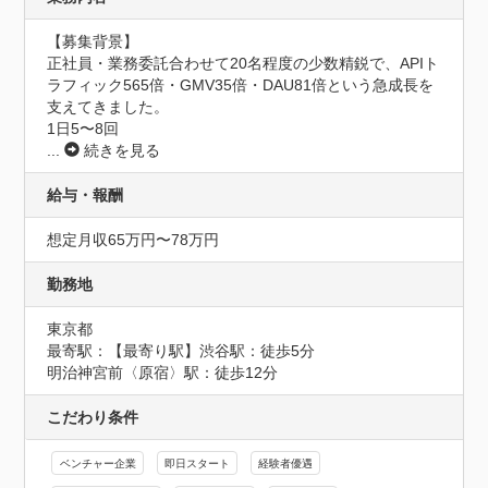
【募集背景】

正社員・業務委託合わせて20名程度の少数精鋭で、APIト
ラフィック565倍・GMV35倍・DAU81倍という急成長を
支えてきました。

1日5〜8回
...
続きを見る
給与・報酬
想定月収65万円〜78万円
勤務地
東京都
最寄駅：【最寄り駅】渋谷駅：徒歩5分

明治神宮前〈原宿〉駅：徒歩12分
こだわり条件
ベンチャー企業
即日スタート
経験者優遇