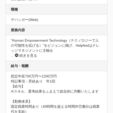
職種
デバッガー(Web)
業務内容
“Human Empowerment Technology（テクノロジーで人
の可能性を拡げる）”をビジョンに掲げ、Helpfeelはナレ
ッジマネジメントに主軸を
...
続きを見る
給与・報酬
想定年収700万円〜1200万円
特記事項：昇給あり　年1回

【給与】

※スキル、選考結果をふまえて総合的に判断いたします

【勤務体系】

固定残業時間あり（40時間を超える時間外労働分は残業
代を支給）