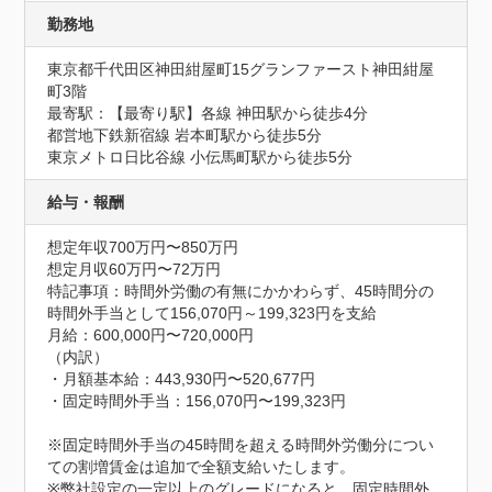
勤務地
東京都千代田区神田紺屋町15グランファースト神田紺屋
町3階
最寄駅：【最寄り駅】各線 神田駅から徒歩4分

都営地下鉄新宿線 岩本町駅から徒歩5分

東京メトロ日比谷線 小伝馬町駅から徒歩5分
給与・報酬
想定年収700万円〜850万円
想定月収60万円〜72万円
特記事項：時間外労働の有無にかかわらず、45時間分の
時間外手当として156,070円～199,323円を支給

月給：600,000円〜720,000円

（内訳）

・月額基本給：443,930円〜520,677円

・固定時間外手当：156,070円〜199,323円

※固定時間外手当の45時間を超える時間外労働分につい
ての割増賃金は追加で全額支給いたします。

※弊社設定の一定以上のグレードになると、固定時間外