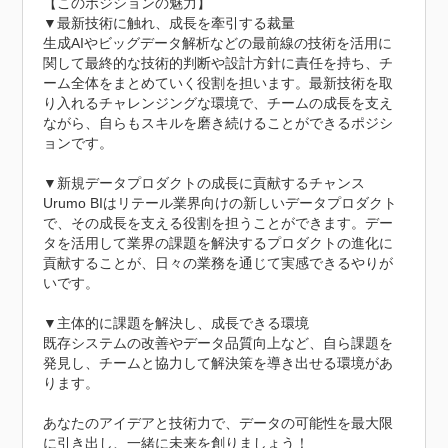
【このポジションの魅力】

▼最新技術に触れ、成長を牽引する裁量

生成AIやビッグデータ解析などの最前線の技術を活用に
関して最終的な技術的判断や設計方針に責任を持ち、チ
ーム全体をまとめていく役割を担います。最新技術を取
り入れるチャレンジングな環境で、チームの成長を支え
ながら、自らもスキルを磨き続けることができるポジシ
ョンです。

▼新規データプロダクトの成長に貢献するチャンス

Urumo BIはリテール業界向けの新しいデータプロダクト
で、その成長を支える役割を担うことができます。デー
タを活用して業界の課題を解決するプロダクトの進化に
貢献することが、日々の業務を通じて実感できるやりが
いです。

▼主体的に課題を解決し、成長できる環境

既存システムの改善やデータ品質向上など、自ら課題を
発見し、チームと協力して解決策を導き出せる環境があ
ります。

あなたのアイデアと技術力で、データの可能性を最大限
に引き出し、一緒に未来を創りましょう！
