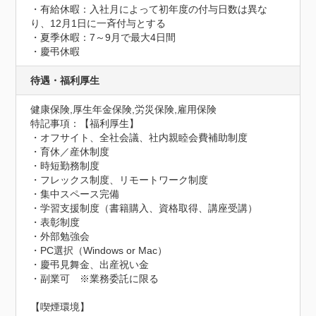
・有給休暇：入社月によって初年度の付与日数は異な
り、12月1日に一斉付与とする

・夏季休暇：7～9月で最大4日間

・慶弔休暇
待遇・福利厚生
健康保険,厚生年金保険,労災保険,雇用保険
特記事項：【福利厚生】

・オフサイト、全社会議、社内親睦会費補助制度

・育休／産休制度

・時短勤務制度

・フレックス制度、リモートワーク制度

・集中スペース完備

・学習支援制度（書籍購入、資格取得、講座受講）

・表彰制度

・外部勉強会

・PC選択（Windows or Mac）

・慶弔見舞金、出産祝い金

・副業可　※業務委託に限る

【喫煙環境】
