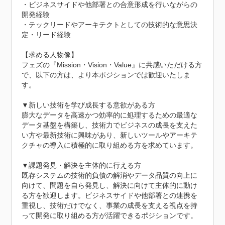
・ビジネスサイドや他部署との合意形成を行いながらの
開発経験

・テックリードやアーキテクトとしての技術的な意思決
定・リード経験

【求める人物像】	

フェズの『Mission・Vision・Value』に共感いただける方
で、以下の方は、より本ポジションでは歓迎いたしま
す。

▼新しい技術を学び成長する意欲がある方

膨大なデータを高速かつ効率的に処理するための最適な
データ基盤を構築し、技術力でビジネスの成長を支えた
い方や最新技術に興味があり、新しいツールやアーキテ
クチャの導入に積極的に取り組める方を求めています。

▼課題発見・解決を主体的に行える方

既存システムの技術的負債の解消やデータ品質の向上に
向けて、問題を自ら発見し、解決に向けて主体的に動け
る方を歓迎します。ビジネスサイドや他部署との連携を
重視し、技術だけでなく、事業の成長を支える視点を持
って開発に取り組める方が活躍できるポジションです。