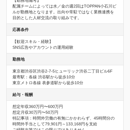
【勤務地備考】

配属チームによっては水／金の週2回はTOPPAN小石川ビ
ルが勤務地となります。出向や常駐ではなく業務連携を
目的とした人材交流の取り組みです。
応募条件
【歓迎スキル・経験】

SNS広告やアカウントの運用経験
勤務地
東京都渋谷区渋谷2-7-5ヒューリック渋谷二丁目ビル6F
最寄駅：各線 渋谷駅から徒歩10分

東京メトロ各線 表参道駅から徒歩10分
給与・報酬
想定年収360万円〜600万円
想定月収30万円〜50万円
特記事項：時間外労働の有無にかかわらず、45時間分の
時間外手当として79,901円～133,168円を支給

ご経験次第ではこの限りではありません
