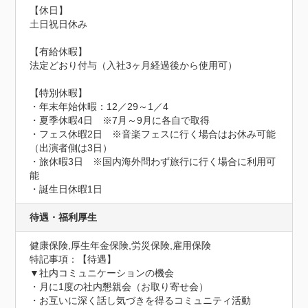
【休日】

土日祝日休み

【有給休暇】

法定どおり付与（入社3ヶ月経過後から使用可）

【特別休暇】

・年末年始休暇：12／29～1／4

・夏季休暇4日　※7月～9月に各自で取得

・フェス休暇2日　※音楽フェスに行く場合はお休み可能
（出演者側は3日）

・旅休暇3日　※国内海外問わず旅行に行く場合に利用可
能

・誕生日休暇1日
待遇・福利厚生
健康保険,厚生年金保険,労災保険,雇用保険
特記事項：【待遇】

▼社内コミュニケーションの機会

・月に1度の社内懇親会（お取り寄せ会）

・お互いに深く話し気づきを得るコミュニティ活動