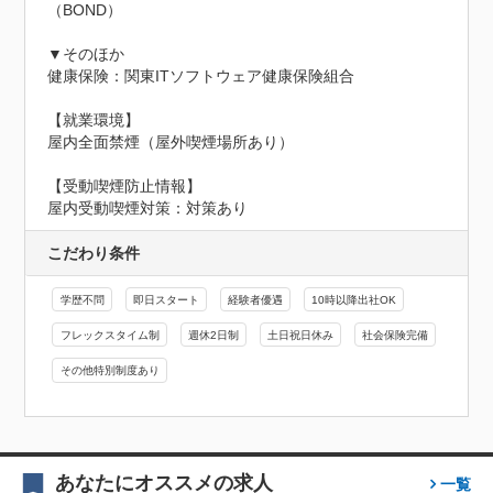
（BOND）

▼そのほか

健康保険：関東ITソフトウェア健康保険組合

【就業環境】

屋内全面禁煙（屋外喫煙場所あり）
【受動喫煙防止情報】
屋内受動喫煙対策：対策あり
こだわり条件
学歴不問
即日スタート
経験者優遇
10時以降出社OK
フレックスタイム制
週休2日制
土日祝日休み
社会保険完備
その他特別制度あり
あなたにオススメの求人
一覧