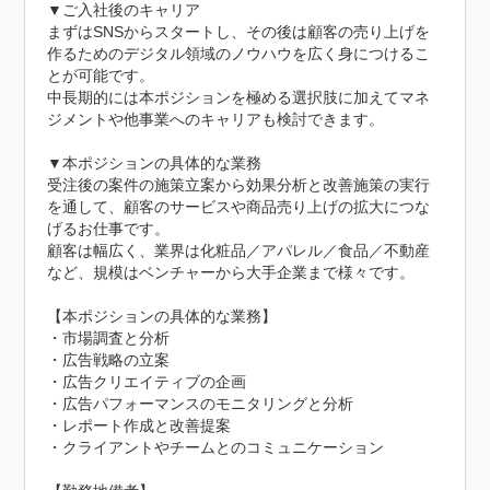
▼ご入社後のキャリア

まずはSNSからスタートし、その後は顧客の売り上げを
作るためのデジタル領域のノウハウを広く身につけるこ
とが可能です。

中長期的には本ポジションを極める選択肢に加えてマネ
ジメントや他事業へのキャリアも検討できます。

▼本ポジションの具体的な業務

受注後の案件の施策立案から効果分析と改善施策の実行
を通して、顧客のサービスや商品売り上げの拡大につな
げるお仕事です。

顧客は幅広く、業界は化粧品／アパレル／食品／不動産
など、規模はベンチャーから大手企業まで様々です。

【本ポジションの具体的な業務】

・市場調査と分析

・広告戦略の立案

・広告クリエイティブの企画

・広告パフォーマンスのモニタリングと分析

・レポート作成と改善提案

・クライアントやチームとのコミュニケーション
