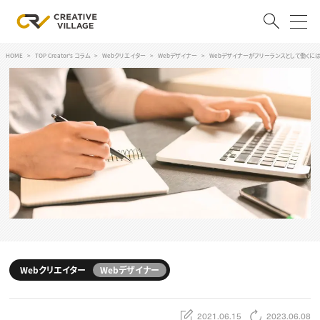
HOME
TOP Creator's コラム
Webクリエイター
Webデザイナー
Webデザイナーがフリーランスとして働くに
ACCOUNT
ログイン
会員登録
RECRUIT
クリエイター求人を探す
CREATIVE JOB求人検索
特集求人
採用説明会
転職支援サービス
CONTENTS
スキルアップしたい！
Webクリエイター
Webデザイナー
スキルアップしたい！ トップ
デザイン
TOP Creator’s コラム
プログラミング
2021.06.15
2023.06.08