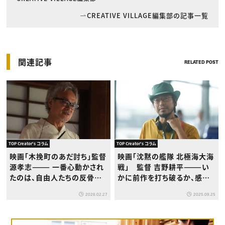
CREATIVE VILLAGE編集部の記事一覧
関連記事
RELATED POST
TOP Creator's コラム
TOP Creator's コラム
映画「木挽町のあだ討ち」監督
映画「沈黙の艦隊 北極海大海
源孝志——— 一番心動かされ
戦」 監督 吉野耕平———い
たのは、自由人たちの反骨精
かに前作を打ち破るか、感情
神。そこは絶対に大事に描こ
を描くことで実現した強烈な
2026.02.27
2025.09.25
うと思いました。
没入感