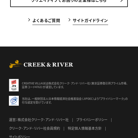
よくあるご質問
サイトガイドライン
CREEK & RIVER Co., Ltd.
CREATIVE VILLAGEは株式会社クリーク･アンド･リバー社（東京証券
取引所プライム市場、
証券コード4763）が運営しています。
当社は、一般財団法人日本情報経済社会推進協会（JIPDEC）より
「プライバシーマーク」の
付与認定を受けています。
運営：株式会社クリーク･アンド･リバー社
プライバシーポリシー
クリーク･アンド･リバー社会員規約
特定個人情報基本方針
サイトポリシー