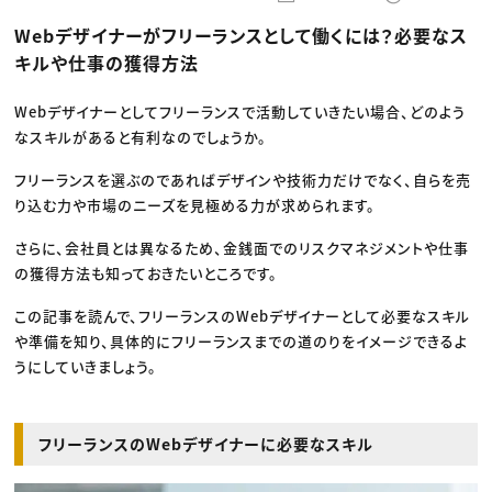
動画配信・映像制作
TOP Creator’s コラム トップ
編集・ライティング
Webクリエイター
セミナー
Webデザイナーがフリーランスとして働くには？必要なス
マーケティング
アプリクリエイター
ディレクション
ゲームクリエイター
キルや仕事の獲得方法
業界解説・キャリア事情
映像クリエイター
ニュース・トレンド
お役立ち基礎知識
マーケッター
クリエイターインタビュー
Webデザイナーとしてフリーランスで活動していきたい場合、どのよう
ニュース・トレンド トップ
C＆R Magazine
Web
なスキルがあると有利なのでしょうか。
映像
ゲーム・エンタメ
フリーランスを選ぶのであればデザインや技術力だけでなく、自らを売
広告
り込む力や市場のニーズを見極める力が求められます。
出版
CREATIVE VILLAGEからのお知らせ
さらに、会社員とは異なるため、金銭面でのリスクマネジメントや仕事
の獲得方法も知っておきたいところです。
プロフェッショナル×つながる×メディア
この記事を読んで、フリーランスのWebデザイナーとして必要なスキル
や準備を知り、具体的にフリーランスまでの道のりをイメージできるよ
うにしていきましょう。
フリーランスのWebデザイナーに必要なスキル