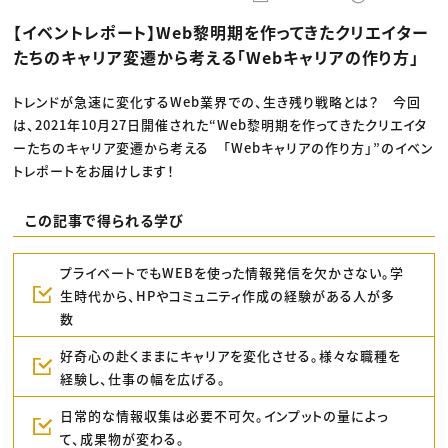
動画配信・映像制作
TOP Creator’s コラム トップ
編集・ライティング
Webクリエイター
セミナー
【イベントレポート】Web黎明期を作ってきたクリエイター
マーケティング
アプリクリエイター
ディレクション
ゲームクリエイター
たちのキャリア変遷から考える「Webキャリアの作り方」
業界解説・キャリア事情
映像クリエイター
ニュース・トレンド
お役立ち基礎知識
マーケッター
クリエイターインタビュー
トレンドが急速に変化するWeb業界での、生き残り戦略とは？ 今回
ニュース・トレンド トップ
C＆R Magazine
Web
は、2021年10月27日開催された“Web黎明期を作ってきたクリエイタ
映像
ーたちのキャリア変遷から考える 「Webキャリアの作り方」”のイベン
ゲーム・エンタメ
トレポートをお届けします！
広告
出版
CREATIVE VILLAGEからのお知らせ
この記事で得られる学び
プロフェッショナル×つながる×メディア
プライベートでもWEBを使った情報発信を欠かさない。学
生時代から、HPやコミュニティ作成の経験がある人が多
数
好奇心の赴くままにキャリアを変化させる。様々な職種を
経験し、仕事の幅を広げる。
日常的な情報収集は必要不可欠。インプットの量によっ
て、成果物が変わる。