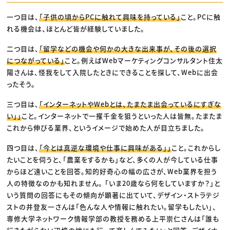
一つ目は、
「子供の頃からPCに触れて興味を持っている」
こと。PCに触
れる機会は、ほとんど皆が経験していました。
二つ目は、
「留学などの機会や何かの大きな出来事が、その後の選択
につながっている」
こと。例えばWebマーケティングコンサルタント住太
陽さんは、怪我をして入院したときにできることを探して、Webに出会
ったそう。
三つ目は、
「インターネットやWebとは、たまたま出会っているにすぎな
い」」
こと。インターネットで一攫千金を狙うといった人は皆無。たまたま
これから伸びる業界、というイメージで始めた人が目立ちました。
四つ目は、
「今とは真逆な環境や仕事に興味がある」」
こと。これからし
たいことを伺うと、「農業をするかも」など、多くの人が今している仕事
からほど遠いことを回答。知的好奇心の幅の広さが、Web業界を担う
人の特徴なのかも知れません。 「いま20歳なら何をしていますか？」と
いう質問の回答にもその傾向が顕著に出ていて、デザイン・ストラテジ
ストの井登友一さんは「色んな人や情報に触れたい。留学もしたい」、
専修大学ネットワーク情報学部の教授を務める上平崇仁さんは「誰も