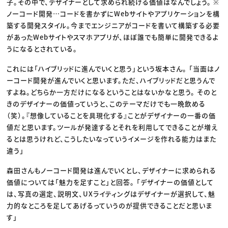
子。その中で、デザイナーとして求められ続ける価値はなんでしょう。 ※
ノーコード開発…コードを書かずにWebサイトやアプリケーションを構
築する開発スタイル。今までエンジニアがコードを書いて構築する必要
があったWebサイトやスマホアプリが、ほぼ誰でも簡単に開発できるよ
うになるとされている。
これには「ハイブリッドに進んでいくと思う」という坂本さん。 「当面はノ
ーコード開発が進んでいくと思います。ただ、ハイブリッドだと思うんで
すよね。どちらか一方だけになるということはないかなと思う。 そのと
きのデザイナーの価値っていうと、このテーマだけでも一晩飲める
（笑）。『想像していることを具現化する』ことがデザイナーの一番の価
値だと思います。ツールが発達するとそれを利用してできることが増え
るとは思うけれど、こうしたいなっていうイメージを作れる能力はまた
違う」
森田さんもノーコード開発は進んでいくとし、デザイナーに求められる
価値については「魅力を足すこと」と回答。 「デザイナーの価値として
は、写真の選定、説明文、UXライティングはデザイナーが選択して、魅
力的なところを足してあげるっていうのが提供できることだと思いま
す」