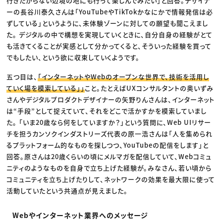
行きたがらない辺境の地にも行って楽しんでみたい」と回答。デザイナ
ーの長谷川泰久さんは「YouTubeやTikTokかなにかで情報発信は必
ずしている」というように、未体験ゾーンに対しての願望も聞こえまし
た。 デジタルの中で構想を実現していくときに、自分自身の経験がとて
も活きてくることが実感として分かってくると、そういった経験を買って
でもしたい、という欲に収束していくようです。
五つ目は、
「インターネットやWebのオープンな世界で、技術を活用し
ていく場を模索している」」
こと。たとえばUXコンサルタントの奥いずみ
さんやデジタルプロダクトデザイナーの矢野りんさんは、インターネット
は“手段”として捉えていて、それをどこで活かすかを模索していまし
た。 「いま20歳なら何をしていますか？」という質問に、Web UIリサー
チを担うカンソクインダストリーズ代表の原一浩さんは「人を集められ
るプラットフォーム的なものを探しつつ、YouTubeの配信をします」と
回答。原さんは20歳くらいの頃にメルマガを配信していて、Webコミュ
ニティのようなものを自身で立ち上げた経験が。みなさん、若い頃から
コミュニティを立ち上げたりして、ネットワークの効果を最大限に使って
活動していたという共通点が見えました。
Webやインターネット業界へのメッセージ