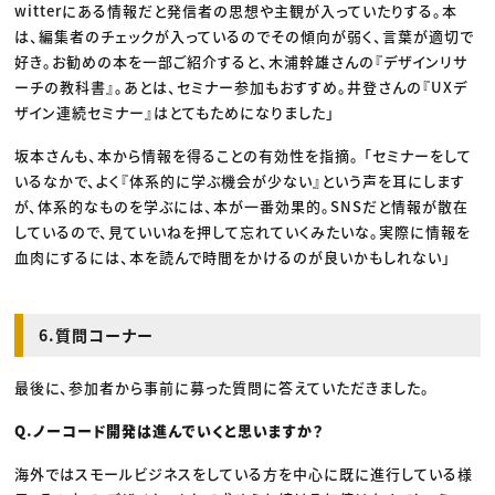
witterにある情報だと発信者の思想や主観が入っていたりする。本
は、編集者のチェックが入っているのでその傾向が弱く、言葉が適切で
好き。お勧めの本を一部ご紹介すると、木浦幹雄さんの『デザインリサ
ーチの教科書』。あとは、セミナー参加もおすすめ。井登さんの『UXデ
ザイン連続セミナー』はとてもためになりました」
坂本さんも、本から情報を得ることの有効性を指摘。 「セミナーをして
いるなかで、よく『体系的に学ぶ機会が少ない』という声を耳にします
が、体系的なものを学ぶには、本が一番効果的。SNSだと情報が散在
しているので、見ていいねを押して忘れていくみたいな。実際に情報を
血肉にするには、本を読んで時間をかけるのが良いかもしれない」
6.質問コーナー
最後に、参加者から事前に募った質問に答えていただきました。
Q.ノーコード開発は進んでいくと思いますか？
海外ではスモールビジネスをしている方を中心に既に進行している様