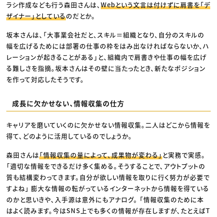
ラシ作成なども行う森田さんは、
Webという文言は付けずに肩書を「デ
ザイナー」としている
のだとか。
坂本さんは、「大事業会社だと、スキル＝組織となり、自分のスキルの
幅を広げるためには部署の仕事の枠をはみ出なければならないか、ハ
レーションが起きることがある」と、組織内で肩書きや仕事の幅を広げ
る難しさを指摘。坂本さんはその壁に当たったとき、新たなポジション
を作って対応したそうです。
成長に欠かせない、情報収集の仕方
キャリアを磨いていくのに欠かせない情報収集。二人はどこから情報を
得て、どのように活用しているのでしょうか。
森田さんは
「情報収集の量によって、成果物が変わる」
と実務で実感。
「適切な情報をできるだけ多く集める。そうすることで、アウトプットの
質も結構変わってきます。自分が欲しい情報を取りに行く努力が必要で
すよね」 膨大な情報の転がっているインターネットから情報を得ている
のかと思いきや、入手源は意外にもアナログ。 「情報収集のために本
はよく読みます。今はSNS上でも多くの情報が存在しますが、たとえばT