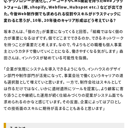
Q.テクノロジーが進化し、ノーコードやCMS機能を持ったWebプラッ
トフォーム（例、shopify、Webflow、Hubspot etc.）などが出てき
た。今後Web制作側でも求められる役割やスキルがドラスティックに
変わると思うが、10年、20年後のキャリア形成はどう考えている？
坂本さんは、「個の力」が重要になってくると回答。 「組織ではなく個の
力が重要になるはずです。個でどこまでできるのか、できるネットワーク
を持つことが重要だと考えます。なので、今よりもどの職種も個人事業
主というカタチで働いていくことになる、働きやすくなる気がします」 森
田さんは、インハウスが秘めている可能性を指摘。
「企業が気軽にシステムを導入できるようになり、インハウスのデザイ
ン部門や制作部門が活発になって、事業会社で働くというキャリアの道
も選択肢として増えていと思います。 一方で、制作会社はスキルとして
は作るだけではなく、いかに適材適所にツールを提案し、より顧客に寄
り添うことや継続した運用が続く仕組みづくりの提案がシステム面でも
求められるのかなと感じています。その反面、企業によってはプロとし
ての技術面のスキルに期待が高まることもあると思います」