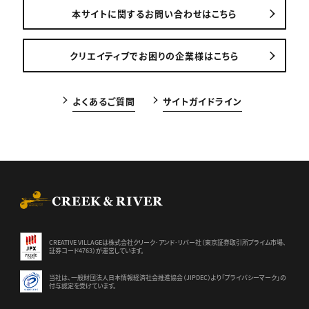
本サイトに関するお問い合わせはこちら
クリエイティブでお困りの企業様はこちら
よくあるご質問
サイトガイドライン
CREEK & RIVER Co., Ltd.
CREATIVE VILLAGEは株式会社クリーク･アンド･リバー社（東京証券
取引所プライム市場、
証券コード4763）が運営しています。
当社は、一般財団法人日本情報経済社会推進協会（JIPDEC）より
「プライバシーマーク」の
付与認定を受けています。