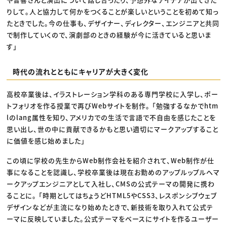
りして。人と協力して何かをつくることが楽しいということを初めて知っ
たときでした。今の仕事も、デザイナー、ディレクター、エンジニアと共同
で制作していくので、演劇部のときの経験が今に活きていると思いま
す」
時代の流れとともにキャリアが大きく変化
高校卒業後は、イラストレーション学科のある専門学校に入学し、ポー
トフォリオを作る授業で再びWebサイトを制作。 「勉強するなかでhtm
lのlang属性を知り、アメリカでの生活で言語で不自由を感じたことを
思い出し、世の中に貢献できるかもと思い適切にマークアップすること
に価値を感じ始めました」
この頃に学校の先生からWeb制作会社を紹介されて、Web制作が仕
事になることを認識し、学校卒業後は現在お勤めのアップルップルへマ
ークアップエンジニアとして入社し、CMSの公式テーマの開発に携わ
ることに。 「時期としてはちょうどHTML5やCSS3、レスポンシブウェブ
デザインなどが主流になり始めたときで、新技術を取り入れて公式テ
ーマに反映していました。公式テーマをベースにサイトを作るユーザー