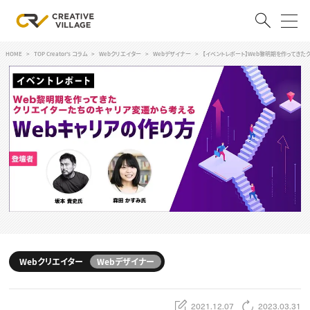
HOME
TOP Creator's コラム
Webクリエイター
Webデザイナー
【イベントレポート】Web黎明期を作ってきた
ACCOUNT
ログイン
会員登録
RECRUIT
クリエイター求人を探す
CREATIVE JOB求人検索
特集求人
採用説明会
転職支援サービス
CONTENTS
スキルアップしたい！
Webクリエイター
Webデザイナー
スキルアップしたい！ トップ
デザイン
TOP Creator’s コラム
プログラミング
2021.12.07
2023.03.31