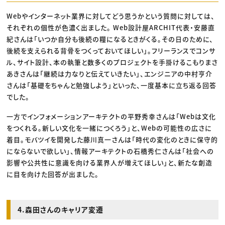
Webやインターネット業界に対してどう思うかという質問に対しては、
それぞれの個性が色濃く出ました。 Web設計屋ARCHIT代表・安藤直
紀さんは「いつか自分も後続の糧になるときがくる。その日のために、
後続を支えられる背骨をつくっておいてほしい」。フリーランスでコンサ
ル、サイト設計、本の執筆と数多くのプロジェクトを手掛けるこもりまさ
あきさんは「継続は力なりと伝えていきたい」、エンジニアの中村亨介
さんは「基礎をちゃんと勉強しよう」といった、一度基本に立ち返る回答
でした。
一方でインフォメーションアーキテクトの平野秀幸さんは「Webは文化
をつくれる。新しい文化を一緒につくろう」と、Webの可能性の広さに
着目。モバツイを開発した藤川真一さんは「時代の変化のときに保守的
にならないで欲しい」、情報アーキテクトの石橋秀仁さんは「社会への
影響や公共性に意識を向ける業界人が増えてほしい」と、新たな創造
に目を向けた回答が出ました。
4.森田さんのキャリア変遷