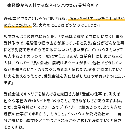
未経験から入社するならインハウスor受託会社？
Web業界でまことしやかに話される、
「Webキャリアは受託会社から始
めたほうがよい」
説。実際のところはどうなのでしょうか？
坂本さんはこの意見に肯定的。 「受託は業種や業界に関係なく仕事を
受けるので、経験値の幅の広さが勝っていると思う。自分がどんな仕事
にどう対応できるのかを知るにはいいと思います。 インハウスといって
も大小あると思うので一概に言えませんが、事業会社に初めから入る
人は、プロパーで長く会社に居続けるケースが多く、他社でどうしてい
るかを知らないことのリスクはあるなと感じます。変化に適応していく
筋力を鍛えるうえでは、受託会社を先に経験したほうが良いように思い
ます」
受託会社でキャリアを積んできた森田さんは「受託の仕事は、例えば
色々な業種のWebサイトをつくることができる楽しさがありますよね。
ただ、事業会社に行くとチームでデザイナーと組めるので、より大きな
規模の仕事ができるかも」 とのこと。インハウスか受託会社か――自
分が養いたい能力をどこでつけられるかを注視して決めていくと良さ
そうですね。