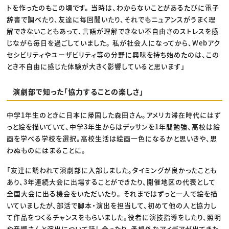
トを作ったのもこの頃です。 当時は、わからないことがあるたびに電子
辞書で調べたり、友達に毎回聞いたり、それでもニュアンスがうまく理
解できないこともあって、言語が理解できない不自由さのストレスを感
じながら毎日を過ごしていました。 私が社会人になってから、Webアク
セシビリティやユーザビリティ等の分野に興味を持ち始めたのは、この
とき不自由に感じた体験が大きく影響していると思います」
演劇部で知った「協力することの楽しさ」
中学1年生のときに日本に帰国した森田さん。アメリカ滞在時代にはず
っと絵を描いていて、中学3年生からはデッサンを1年間勉強、高校は絵
画を学べる学校を選択。高校生活は絵画一色になるかと思いきや、思
わぬものにはまることに。
「友達に誘われて演劇部に入部しました。タイミングが良かったことも
あり、3年連続大会に出場することができたり、開催地区の代表として
全国大会に出る機会をいただいたり。 それまではずっと一人で絵を描
いていましたが、部活で脚本・演出を担当して、初めて他の人と協力し
て作品をつくるチャンスをもらいました。役者に演技指導をしたり、照明
や音響さんと演出について話し合ったり、予想外なアイデアが出てきた