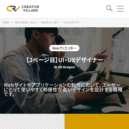
HOME
TOP Creator's コラム
Webクリエイター
UI・UXデザイナー
ACCOUNT
ログイン
会員登録
Webクリエイター
RECRUIT
【3ページ目】UI・UXデザイナー
UI･UX Designer
クリエイター求人を探す
CREATIVE JOB求人検索
特集求人
Webサイトやアプリケーションの制作において、ユーザー
採用説明会
にとって使いやすく利便性が高いデザインを設計する職種
転職支援サービス
です。
CONTENTS
スキルアップしたい！
スキルアップしたい！ トップ
デザイン
TOP Creator’s コラム
プログラミング