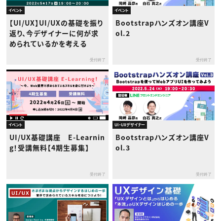
イベント
イベント
【UI/UX】UI/UXの基礎を振り
Bootstrapハンズオン講座V
返り、今デザイナーに何が求
ol.2
められているかを考える
受付終了
受付終了
イベント
UI・UXデザイナー
UI/UX基礎講座 E-Learnin
Bootstrapハンズオン講座V
g！受講無料【4期生募集】
ol.3
受付終了
受付終了