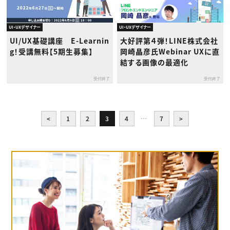
UI・UXデザイナー
UI・UXデザイナー
UI/UX基礎講座 E-Learnin
大好評第４弾！LINE株式会社
g！受講無料【5期生募集】
岡崎晶彦氏Webinar UXに直
結する画像の最適化
受付終了
受付終了
<
1
2
3
4
…
7
>