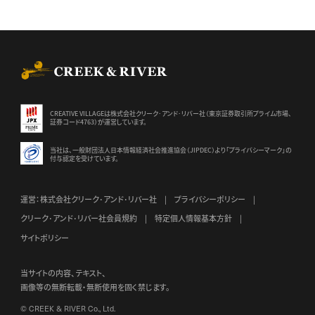
CREEK & RIVER Co., Ltd.
CREATIVE VILLAGEは株式会社クリーク･アンド･リバー社（東京証券
取引所プライム市場、
証券コード4763）が運営しています。
当社は、一般財団法人日本情報経済社会推進協会（JIPDEC）より
「プライバシーマーク」の
付与認定を受けています。
運営：株式会社クリーク･アンド･リバー社
プライバシーポリシー
クリーク･アンド･リバー社会員規約
特定個人情報基本方針
サイトポリシー
当サイトの内容、テキスト、
画像等の無断転載・無断使用を固く禁じます。
© CREEK & RIVER Co., Ltd.