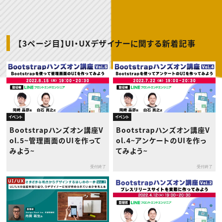
動画配信・映像制作
TOP Creator’s コラム トップ
編集・ライティング
Webクリエイター
セミナー
マーケティング
アプリクリエイター
ディレクション
ゲームクリエイター
業界解説・キャリア事情
映像クリエイター
ニュース・トレンド
お役立ち基礎知識
マーケッター
【3ページ目】UI・UXデザイナーに関する新着記事
クリエイターインタビュー
ニュース・トレンド トップ
C＆R Magazine
Web
映像
ゲーム・エンタメ
広告
出版
CREATIVE VILLAGEからのお知らせ
イベント
イベント
プロフェッショナル×つながる×メディア
Bootstrapハンズオン講座V
Bootstrapハンズオン講座V
ol.5~管理画面のUIを作って
ol.4~アンケートのUIを作っ
みよう~
てみよう~
受付終了
受付終了