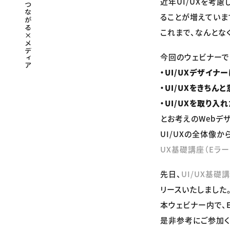
近年UI/UXを考
ることが増えていま
これまで、なんとな
今回のウェビナーで
・UI/UXデザイナ
・UI/UXをきちん
・UI/UXを取り入
とお考えのWebデ
UI/UXの全体像か
UX基礎講座（Eラー
先日、
UI/UX基礎
リースいたしました
本ウェビナー内で、
是非参考にご参加く