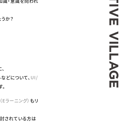
る知識・意識を問われ
ょうか？
に、
ルなどについて、
UI/
す。
2（Eラーニング）
もリ
検討されている方は