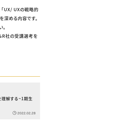
UX/ UXの戦略的
解を深める内容です。
い。
&R社の受講選考を
スを理解する~1期生
2022.02.28