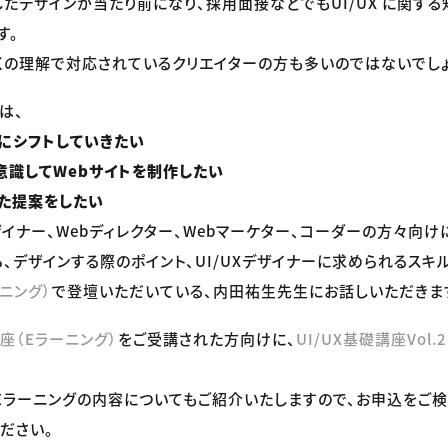
慮したデザインが当たり前になり、採用面接などでもUI/UX に関す
す。
くの理解で対応されているクリエイターの方も多いのではないでし
は、
ーにシフトしていきたい
と意識してWebサイトを制作したい
れた提案をしたい
ザイナー、Webディレクター、Webマーケター、コーダーの方々向け
ら、デザインする際のポイント、UI/UXデザイナーに求められるスキ
ニング）
で登壇いただいている、内田祐生先生にお話しいただきま
講座（Eラーニング）
をご受講された方向けに、
UI/UX基礎講座Vol.
。
Eラーニングの内容についてもご紹介いたしますので、お申込をご
ださい。