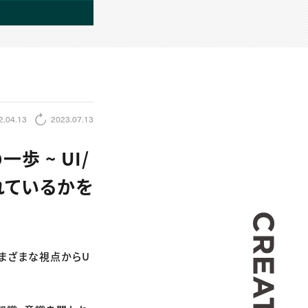
2.04.13
2023.07.13
歩 ~ UI/
れているかを
CREA
さまざまな視点からU