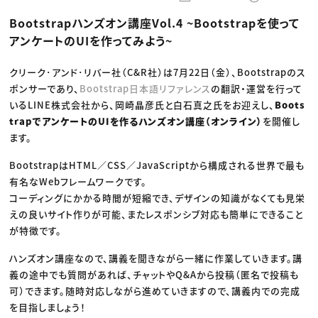
動画配信・映像制作
TOP Creator’s コラム トップ
編集・ライティング
Webクリエイター
セミナー
Bootstrapハンズオン講座Vol.4 ~Bootstrapを使って
マーケティング
アプリクリエイター
ディレクション
ゲームクリエイター
アンケートのUIを作ってみよう~
業界解説・キャリア事情
映像クリエイター
ニュース・トレンド
お役立ち基礎知識
マーケッター
クリエイターインタビュー
クリーク･アンド･リバー社（C&R社）は7月22日（金）、Bootstrapのス
ニュース・トレンド トップ
C＆R Magazine
Web
ポンサーであり、
Bootstrap日本語リファレンス
の翻訳・運営を行って
映像
いるLINE株式会社から、岡崎晶彦氏と白石真之氏をお迎えし、
Boots
ゲーム・エンタメ
trapでアンケートのUIを作るハンズオン講座（オンライン）
を開催し
広告
出版
ます。
CREATIVE VILLAGEからのお知らせ
BootstrapはHTML／CSS／JavaScriptから構成される世界で最も
有名なWebフレームワークです。
プロフェッショナル×つながる×メディア
コーディングにかかる時間が短縮でき、デザインの知識がなくても見栄
えの良いサイト作りが可能、またレスポンシブ対応も簡単にできること
が特徴です。
ハンズオン講座なので、講義を聞きながら一緒に作業していきます。講
義の途中でも質問があれば、チャットやQ&Aから投稿（匿名で投稿も
可）できます。随時対応しながら進めていきますので、講義内での完成
を目指しましょう！