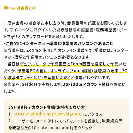
C&R社会員とは
※既存会員の場合はお申し込み時、会員番号の記載をお願いいたしま
す。マイページにログインいただき最新版の履歴書・職務経歴書・ポー
トフォリオのアップロードをお願いいたします。
・ご自宅にインターネット環境と作業用のパソコンがあること
※当講座は、Zoomを使用したオンライン講義です。受講には、インター
ネット環境と作業用のパソコンが必要となります。
※当日は
デュアルモニタで作業画面とZoom画面を投影して作業
いた
だくか、
作業用PＣの他に、オンライン（Zoom画面）視聴用の端末（ＰＣ
や液晶タブレットなど）を準備いただく
と作業がしやすいです。
※作業をJSFiddleで実施します。
JSFiddleアカウント登録
をお願い
します。
JSFiddleアカウント登録(お持ちでない方)
1.
https://jsfiddle.net/user/signup/
にアクセス
2. ユーザー名・メールアドレス・パスワードを設定し、利用規約等
を確認したら「Create an account」をクリック