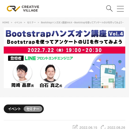
HOME
イベント
セミナー
Bootstrapハンズオン講座Vol.4 ~Bootstrapを使ってアンケートのUIを作ってみよう~
ACCOUNT
ログイン
会員登録
RECRUIT
クリエイター求人を探す
CREATIVE JOB求人検索
特集求人
採用説明会
転職支援サービス
CONTENTS
スキルアップしたい！
イベント
セミナー
スキルアップしたい！ トップ
デザイン
TOP Creator’s コラム
プログラミング
2022.06.15
2022.08.26