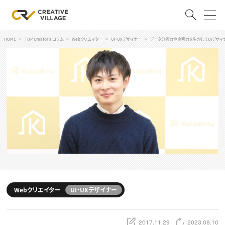
HOME
TOP Creator's コラム
Webクリエイター
UI・UXデザイナー
データ分析力や企画力を生かしてUIデザイナ
ACCOUNT
ログイン
会員登録
RECRUIT
クリエイター求人を探す
CREATIVE JOB求人検索
特集求人
採用説明会
転職支援サービス
CONTENTS
スキルアップしたい！
Webクリエイター
UI・UXデザイナー
スキルアップしたい！ トップ
デザイン
TOP Creator’s コラム
プログラミング
2017.11.29
2023.08.10