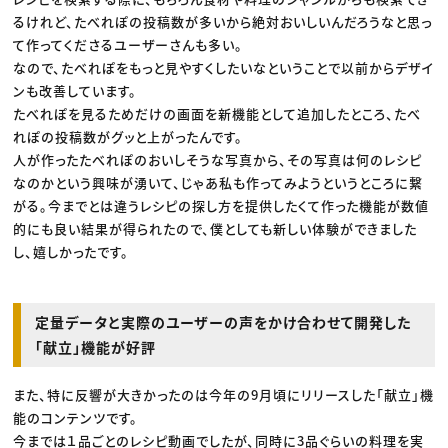
るけれど、たべれぽの投稿数が多いから絶対おいしいんだろうなと思っ
て作ってくださるユーザーさんも多い。
なので、たべれぽをもっと見やすくしたいなということで以前からデザイ
ンも改善しています。
たべれぽを見るためだけの画面を新機能として追加したところ、たべ
れぽの投稿数がグッと上がったんです。
人が作ったたべれぽのおいしそうな写真から、その写真は何のレシピ
なのかという興味が湧いて、じゃあ私も作ってみようというところに繋
がる。今までとは違うレシピの探し方を提供したくて作った機能が数値
的にも良い結果が得られたので、僕としても新しい体験ができました
し、嬉しかったです。
定量データと実際のユーザーの声をかけ合わせて開発した
「献立」機能が好評
また、特に反響が大きかったのは今年の9月頃にリリースした「献立」機
能のコンテンツです。
今までは１品ごとのレシピ動画でしたが、同時に3品ぐらいの料理を実