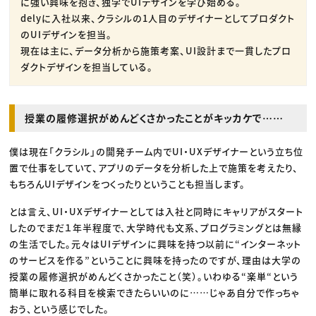
に強い興味を抱き、独学でUIデザインを学び始める。
delyに入社以来、クラシルの1人目のデザイナーとしてプロダクト
のUIデザインを担当。
現在は主に、データ分析から施策考案、UI設計まで一貫したプロ
ダクトデザインを担当している。
授業の履修選択がめんどくさかったことがキッカケで……
僕は現在「クラシル」の開発チーム内でUI・UXデザイナーという立ち位
置で仕事をしていて、アプリのデータを分析した上で施策を考えたり、
もちろんUIデザインをつくったりということも担当します。
とは言え、UI・UXデザイナーとしては入社と同時にキャリアがスタート
したのでまだ１年半程度で、大学時代も文系、プログラミングとは無縁
の生活でした。元々はUIデザインに興味を持つ以前に“インターネット
のサービスを作る”ということに興味を持ったのですが、理由は大学の
授業の履修選択がめんどくさかったこと（笑）。いわゆる“楽単“という
簡単に取れる科目を検索できたらいいのに……じゃあ自分で作っちゃ
おう、という感じでした。