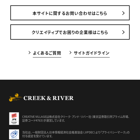
本サイトに関するお問い合わせはこちら
クリエイティブでお困りの企業様はこちら
よくあるご質問
サイトガイドライン
CREEK & RIVER Co., Ltd.
CREATIVE VILLAGEは株式会社クリーク･アンド･リバー社（東京証券
取引所プライム市場、
証券コード4763）が運営しています。
当社は、一般財団法人日本情報経済社会推進協会（JIPDEC）より
「プライバシーマーク」の
付与認定を受けています。