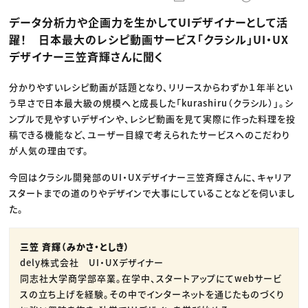
動画配信・映像制作
TOP Creator’s コラム トップ
編集・ライティング
Webクリエイター
セミナー
データ分析力や企画力を生かしてUIデザイナーとして活
マーケティング
アプリクリエイター
ディレクション
ゲームクリエイター
躍！ 日本最大のレシピ動画サービス「クラシル」UI・UX
業界解説・キャリア事情
映像クリエイター
ニュース・トレンド
デザイナー三笠斉輝さんに聞く
お役立ち基礎知識
マーケッター
クリエイターインタビュー
ニュース・トレンド トップ
C＆R Magazine
Web
分かりやすいレシピ動画が話題となり、リリースからわずか１年半とい
映像
う早さで日本最大級の規模へと成長した「kurashiru（クラシル）」。シ
ゲーム・エンタメ
広告
ンプルで見やすいデザインや、レシピ動画を見て実際に作った料理を投
出版
稿できる機能など、ユーザー目線で考えられたサービスへのこだわり
CREATIVE VILLAGEからのお知らせ
が人気の理由です。
今回はクラシル開発部のUI・UXデザイナー三笠斉輝さんに、キャリア
プロフェッショナル×つながる×メディア
スタートまでの道のりやデザインで大事にしていることなどを伺いまし
た。
三笠 斉輝（みかさ・としき）
dely株式会社 UI・UXデザイナー
同志社大学商学部卒業。在学中、スタートアップにてwebサービ
スの立ち上げを経験。その中でインターネットを通じたものづくり