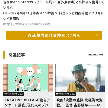
現在はApp Storeのレビュー平均5.0点(5点満点)と高評価を獲得して
います。
(※)2017年8月23日時点 Appliv調べ 料理レシピ動画掲載アプリ内レ
シピ動画数
https://www.kurashiru.com/
Web業界の仕事検索はこちら
関連記事
RELATED POST
TOP Creator's コラム
TOP Creator's コラム
CREATIVE VILLAGE独自ア
映画「沈黙の艦隊 北極海大海
ンケート調査。現代人のデバ
戦」 監督 吉野耕平———い