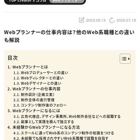
動画配信・映像制作
TOP Creator’s コラム トップ
編集・ライティング
Webクリエイター
セミナー
マーケティング
アプリクリエイター
ディレクション
ゲームクリエイター
2023.08.13
2025.07.18
業界解説・キャリア事情
映像クリエイター
ニュース・トレンド
お役立ち基礎知識
マーケッター
Webプランナーの仕事内容は？他のWeb系職種との違い
クリエイターインタビュー
ニュース・トレンド トップ
C＆R Magazine
Web
も解説
映像
ゲーム・エンタメ
広告
目次
出版
CREATIVE VILLAGEからのお知らせ
Webプランナーとは
Webプロデューサーとの違い
Webディレクターとの違い
プロフェッショナル×つながる×メディア
Webデザイナーとの違い
Webプランナーの仕事内容
制作設計（企画立案）
制作全体の進行管理
コンテンツ制作後のフォロー
Webプランナーになるには
広告代理店、デザイン事務所、Web制作会社などへの就職する
副業として実践を積んで独立する
未経験からWebプランナーになる方法
スクールに通ってWeb系のコンテンツ制作の知識をつける
未経験でも採用されやすいWeb系職種で就職を目指す