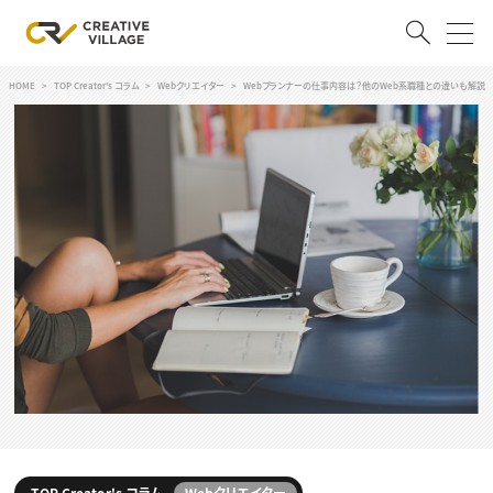
HOME
TOP Creator's コラム
Webクリエイター
Webプランナーの仕事内容は？他のWeb系職種との違いも解説
ACCOUNT
ログイン
会員登録
RECRUIT
クリエイター求人を探す
CREATIVE JOB求人検索
特集求人
採用説明会
転職支援サービス
CONTENTS
スキルアップしたい！
スキルアップしたい！ トップ
デザイン
TOP Creator’s コラム
プログラミング
TOP Creator's コラム
Webクリエイター