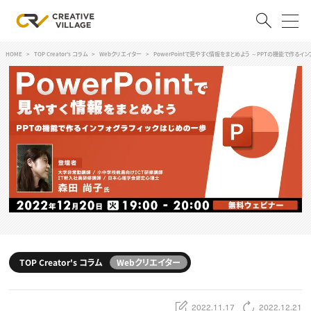
HOME
TOP Creator's コラム
Webクリエイター
PowerPointで見やすく情報をまとめよう ～PPTの機能で作る
ACCOUNT
ログイン
会員登録
RECRUIT
クリエイター求人を探す
CREATIVE JOB求人検索
特集求人
採用説明会
転職支援サービス
CONTENTS
スキルアップしたい！
TOP Creator's コラム
Webクリエイター
スキルアップしたい！ トップ
デザイン
TOP Creator’s コラム
プログラミング
2022.11.17
2022.12.21