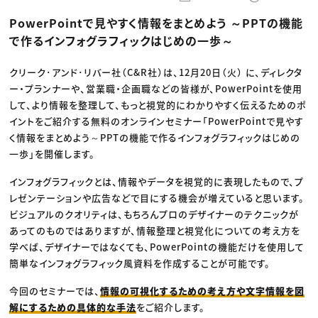
動画配信・映像制作
TOP Creator’s コラム トップ
編集・ライティング
Webクリエイター
セミナー
PowerPointで見やすく情報をまとめよう ～PPTの機能
マーケティング
アプリクリエイター
ディレクション
ゲームクリエイター
で作るインフォグラフィックはじめの一歩～
業界解説・キャリア事情
映像クリエイター
ニュース・トレンド
お役立ち基礎知識
マーケッター
クリエイターインタビュー
クリーク･アンド･リバー社（C&R社）は、12月20日（火） に、ディレクタ
ニュース・トレンド トップ
C＆R Magazine
Web
ー・プランナーや、営業職・企画職などの皆様が、PowerPointを使用
映像
して、より情報を整理して、もっと視覚的にわかりやすく伝えるためのポ
ゲーム・エンタメ
イントをご紹介する無料のオンラインセミナー「PowerPointで見やす
広告
出版
く情報をまとめよう～PPTの機能で作るインフォグラフィックはじめの
CREATIVE VILLAGEからのお知らせ
一歩」を開催します。
インフォグラフィックとは、情報やデータを視覚的に表現したもので、プ
プロフェッショナル×つながる×メディア
レゼンテーションや広告などで目にする機会が増えていると思います。
ビジュアルのクオリティは、もちろんプロのデザイナーのテクニックが
あってのものではありますが、情報整理と視覚化についての考え方を
学べば、デザイナーではなくても、PowerPointの機能だけを使用して
簡単なインフォグラフィック風資料を作成することが可能です。
今回のセミナーでは、
情報の可視化するための考え方や文字情報を図
解にするための具体的な手法
をご紹介します。