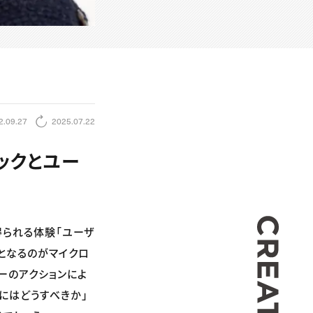
2.09.27
2025.07.22
ックとユー
CREA
得られる体験「ユーザ
標となるのがマイクロ
ーのアクションによ
るにはどうすべきか」