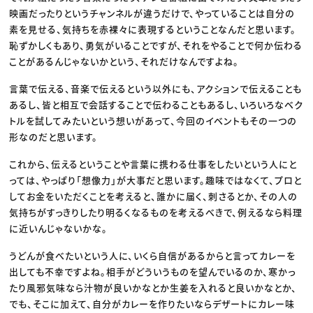
映画だったりというチャンネルが違うだけで、やっていることは自分の
素を見せる、気持ちを赤裸々に表現するということなんだと思います。
恥ずかしくもあり、勇気がいることですが、それをやることで何か伝わる
ことがあるんじゃないかという、それだけなんですよね。
言葉で伝える、音楽で伝えるという以外にも、アクションで伝えることも
あるし、皆と相互で会話することで伝わることもあるし、いろいろなベク
トルを試してみたいという想いがあって、今回のイベントもその一つの
形なのだと思います。
これから、伝えるということや言葉に携わる仕事をしたいという人にと
っては、やっぱり「想像力」が大事だと思います。趣味ではなくて、プロと
してお金をいただくことを考えると、誰かに届く、刺さるとか、その人の
気持ちがすっきりしたり明るくなるものを考えるべきで、例えるなら料理
に近いんじゃないかな。
うどんが食べたいという人に、いくら自信があるからと言ってカレーを
出しても不幸ですよね。相手がどういうものを望んでいるのか、寒かっ
たり風邪気味なら汁物が良いかなとか生姜を入れると良いかなとか、
でも、そこに加えて、自分がカレーを作りたいならデザートにカレー味