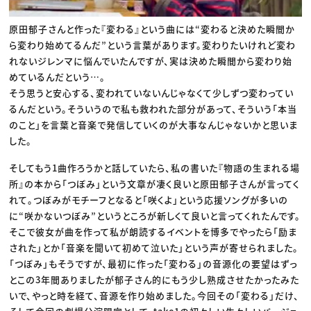
原田郁子さんと作った『変わる』という曲には“変わると決めた瞬間か
ら変わり始めてるんだ”という言葉があります。変わりたいけれど変わ
れないジレンマに悩んでいたんですが、実は決めた瞬間から変わり始
めているんだという…。
そう思うと安心する、変われていないんじゃなくて少しずつ変わってい
るんだという。そういうので私も救われた部分があって、そういう「本当
のこと」を言葉と音楽で発信していくのが大事なんじゃないかと思いま
した。
そしてもう1曲作ろうかと話していたら、私の書いた『物語の生まれる場
所』の本から「つぼみ」という文章が凄く良いと原田郁子さんが言ってく
れて。つぼみがモチーフとなると「咲くよ」という応援ソングが多いの
に“咲かないつぼみ”というところが新しくて良いと言ってくれたんです。
そこで彼女が曲を作って私が朗読するイベントを博多でやったら「励ま
された」とか「音楽を聞いて初めて泣いた」という声が寄せられました。
「つぼみ」もそうですが、最初に作った「変わる」の音源化の要望はずっ
とこの3年間ありましたが郁子さん的にもう少し熟成させたかったみた
いで、やっと時を経て、音源を作り始めました。今回その「変わる」だけ、