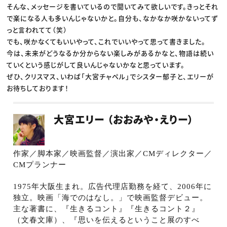
そんな、メッセージを書いているので聞いてみて欲しいです。きっとそれ
で楽になる人も多いんじゃないかと。自分も、なかなか咲かないってず
っと言われてて（笑）
でも、咲かなくてもいいやって、これでいいやって思って書きました。
今は、未来がどうなるか分からない楽しみがあるかなと、物語は続い
ていくという感じがして良いんじゃないかなと思っています。
ぜひ、クリスマス、いわば「大宮チャペル」でシスター郁子と、エリーが
お待ちしております！
大宮エリー （おおみや・えりー）
作家／脚本家／映画監督／演出家／
CM
ディレクター／
CM
プランナー
1975
年大阪生まれ。広告代理店勤務を経て、
2006
年に
独立。映画「海でのはなし。」で映画監督デビュー。
主な著書に、『生きるコント』『生きるコント２』
（文春文庫）、『思いを伝えるということ展のすべ