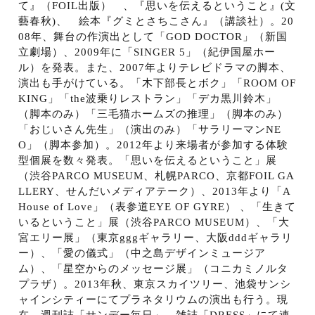
て』（
FOIL
出版） 、『思いを伝えるということ』
(
文
藝春秋
)
、 絵本『グミとさちこさん』（講談社）。
20
08
年、舞台の作演出として「
GOD DOCTOR
」（新国
立劇場）、
2009
年に「
SINGER 5
」（紀伊国屋ホー
ル）を発表。
また、
2007
年よりテレビドラマの脚本、
演出も手がけている。「木下部長とボク」「
ROOM OF
KING
」「
the
波乗りレストラン」「デカ黒川鈴木」
（脚本のみ）「三毛猫ホームズの推理」（脚本のみ）
「おじいさん先生」（演出のみ）「サラリーマン
NE
O
」（脚本参加）。
2012
年より来場者が参加する体験
型個展を数々発表。「思いを伝えるということ」展
（渋谷
PARCO MUSEUM
、札幌
PARCO
、京都
FOIL GA
LLERY
、せんだいメディアテーク）、
2013
年より「
A
House of Love
」（表参道
EYE OF GYRE
） 、「生きて
いるということ」展（渋谷
PARCO MUSEUM
）、「大
宮エリー展」（東京
ggg
ギャラリー、大阪
ddd
ギャラリ
ー）、「愛の儀式」（中之島デザインミュージア
ム）、「星空からのメッセージ展」（コニカミノルタ
プラザ）。
2013
年秋、東京スカイツリー、池袋サンシ
ャインシティーにてプラネタリウムの演出も行う。現
在、週刊誌「サンデー毎日」、雑誌「
DRESS
」にて連