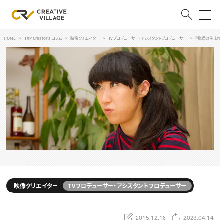
HOME
TOP Creator's コラム
映像クリエイター
TVプロデューサー・アシスタントプロデューサー
『物語の生まれる
ACCOUNT
ログイン
会員登録
RECRUIT
クリエイター求人を探す
CREATIVE JOB求人検索
特集求人
採用説明会
転職支援サービス
CONTENTS
スキルアップしたい！
映像クリエイター
TVプロデューサー・アシスタントプロデューサー
スキルアップしたい！ トップ
デザイン
TOP Creator’s コラム
プログラミング
2015.12.18
2023.04.14