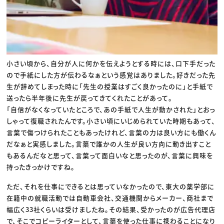
小さい頃から、自分が人に何かを伝えようとする時には、口下手だった
ので手紙にした方が伝わるなぁという感覚はありました。好きだった先
生が辞めてしまった時に「先生の授業はすごく良かったのに」と手紙で
送ったら半年後に先生が戻ってきてくれたことがあって。
「自信がなくなっていたところで、あの手紙で人生が動かされた」とおっ
しゃって復職されたんです。小さい頃にいじめられていた時期もあって、
言葉で傷つけられたこともあったけれど、言葉の力は良い方にも働くん
だなぁと実感しました。言葉で誰かの人生が良い方向に動き出すこと
もあるんだなと思って、言葉って面白いなと思ったのが、言葉に興味を
持ったきっかけですね。
ただ、それを仕事にできるとは思っていなかったので、東大の薬学部に
在籍中の就職活動では自動車会社、交通機関からメーカー、商社まで
幅広く33社くらいは受けましたね。その結果、受かったのが広告代理店
で、そこでコピーライターとして、言葉を使った仕事に携わることになり