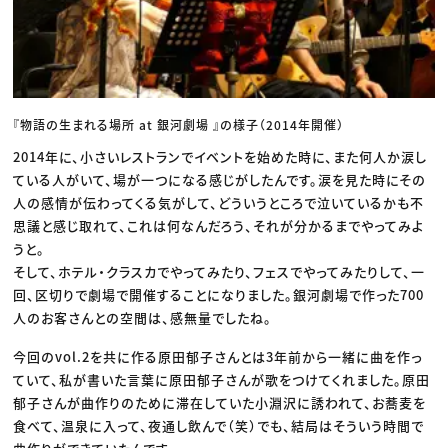
『物語の生まれる場所 at 銀河劇場 』の様子（2014年開催）
2014年に、小さいレストランでイベントを始めた時に、また何人か涙し
ている人がいて、場が一つになる感じがしたんです。涙を見た時にその
人の感情が伝わってくる気がして、どういうところで泣いているかも不
思議と感じ取れて、これは何なんだろう、それが分かるまでやってみよ
うと。
そして、ホテル・クラスカでやってみたり、フェスでやってみたりして、一
回、区切りで劇場で開催することになりました。銀河劇場で作った700
人のお客さんとの空間は、感無量でしたね。
今回のvol.2を共に作る原田郁子さんとは3年前から一緒に曲を作っ
ていて、私が書いた言葉に原田郁子さんが歌をつけてくれました。原田
郁子さんが曲作りのために滞在していた小淵沢に誘われて、お蕎麦を
食べて、温泉に入って、夜通し飲んで（笑）でも、結局はそういう時間で