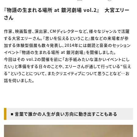
動画配信・映像制作
TOP Creator’s コラム トップ
編集・ライティング
Webクリエイター
セミナー
『物語の生まれる場所 at 銀河劇場 vol.2』 大宮エリー
マーケティング
アプリクリエイター
ディレクション
ゲームクリエイター
さん
業界解説・キャリア事情
映像クリエイター
ニュース・トレンド
お役立ち基礎知識
マーケッター
クリエイターインタビュー
作家、映画監督、演出家、CMディレクターなど、様々なジャンルで活躍
ニュース・トレンド トップ
C＆R Magazine
Web
する大宮エリーさん。『思いを伝えるということ』展などの来場者が参
映像
加する体験型個展も数々発表し、2014年には朗読と音楽のセッション
ゲーム・エンタメ
イベント『物語の生まれる場所 at 銀河劇場』を開催しました。
広告
出版
今回はその vol.2の開催を前に「お手紙みたいな温かいイベントにし
CREATIVE VILLAGEからのお知らせ
たい」と準備をする日々のことや、エリーさんが通して行っている“伝え
る”ということについて、またクリエイティブについて思うことなど…お
プロフェッショナル×つながる×メディア
話を伺いました。
■ 言葉で誰かの人生が良い方向に動き出すこともある