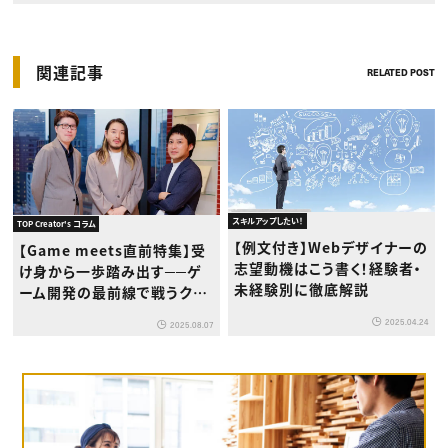
関連記事
RELATED POST
スキルアップしたい！
TOP Creator's コラム
【例文付き】Webデザイナーの
【Game meets直前特集】受
志望動機はこう書く！経験者・
け身から一歩踏み出す──ゲ
未経験別に徹底解説
ーム開発の最前線で戦うクリ
エイターたちが語る、今求めら
2025.04.24
2025.08.07
れる力