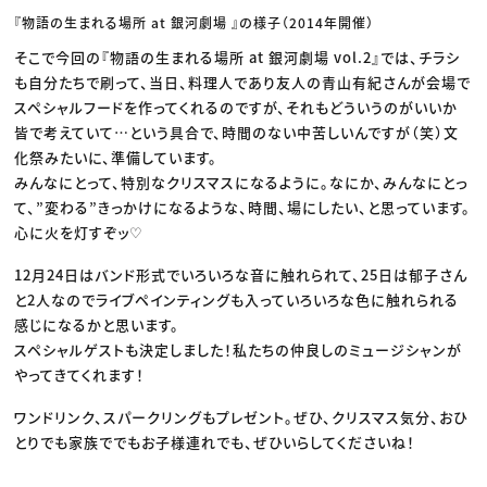
『物語の生まれる場所 at 銀河劇場 』の様子（2014年開催）
そこで今回の『物語の生まれる場所 at 銀河劇場 vol.2』では、チラシ
も自分たちで刷って、当日、料理人であり友人の青山有紀さんが会場で
スペシャルフードを作ってくれるのですが、それもどういうのがいいか
皆で考えていて…という具合で、時間のない中苦しいんですが（笑）文
化祭みたいに、準備しています。
みんなにとって、特別なクリスマスになるように。なにか、みんなにとっ
て、”変わる”きっかけになるような、時間、場にしたい、と思っています。
心に火を灯すぞッ♡
12月24日はバンド形式でいろいろな音に触れられて、25日は郁子さん
と2人なのでライブペインティングも入っていろいろな色に触れられる
感じになるかと思います。
スペシャルゲストも決定しました！私たちの仲良しのミュージシャンが
やってきてくれます！
ワンドリンク、スパークリングもプレゼント。ぜひ、クリスマス気分、おひ
とりでも家族ででもお子様連れでも、ぜひいらしてくださいね！