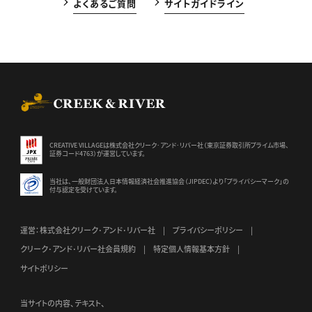
よくあるご質問
サイトガイドライン
CREEK & RIVER Co., Ltd.
CREATIVE VILLAGEは株式会社クリーク･アンド･リバー社（東京証券
取引所プライム市場、
証券コード4763）が運営しています。
当社は、一般財団法人日本情報経済社会推進協会（JIPDEC）より
「プライバシーマーク」の
付与認定を受けています。
運営：株式会社クリーク･アンド･リバー社
プライバシーポリシー
クリーク･アンド･リバー社会員規約
特定個人情報基本方針
サイトポリシー
当サイトの内容、テキスト、