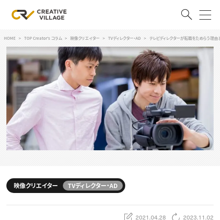
HOME
TOP Creator's コラム
映像クリエイター
TVディレクター・AD
テレビディレクターが転職をためらう理由
ACCOUNT
ログイン
会員登録
RECRUIT
クリエイター求人を探す
CREATIVE JOB求人検索
特集求人
採用説明会
転職支援サービス
CONTENTS
スキルアップしたい！
映像クリエイター
TVディレクター・AD
スキルアップしたい！ トップ
デザイン
TOP Creator’s コラム
プログラミング
2021.04.28
2023.11.02