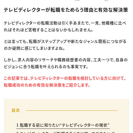
動画配信・映像制作
TOP Creator’s コラム トップ
編集・ライティング
Webクリエイター
セミナー
テレビディレクターが転職をためらう理由と有効な解決策
マーケティング
アプリクリエイター
ディレクション
ゲームクリエイター
業界解説・キャリア事情
映像クリエイター
ニュース・トレンド
テレビディレクターの転職活動は引く手あまたで、一見、他職種に比べ
お役立ち基礎知識
マーケッター
ればそれほど苦戦することはないかもしれません。
クリエイターインタビュー
ニュース・トレンド トップ
C＆R Magazine
Web
とは言っても、転職がステップアップや新たなジャンル開拓につながる
映像
ゲーム・エンタメ
のか疑問に感じてしまいますよね。
広告
出版
しかし、求人内容のリサーチや職務経歴書の内容、工夫一つで、自身の
CREATIVE VILLAGEからのお知らせ
ビジョンに合う転職を叶えられるのも事実です。
プロフェッショナル×つながる×メディア
この記事では、テレビディレクターの転職を検討している方に向けて、
転職成功のための有効な解決策をご紹介します。
1 転職する前に知りたい“テレビディレクターの現状”