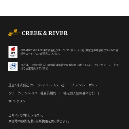
CREEK & RIVER Co., Ltd.
CREATIVE VILLAGEは株式会社クリーク･アンド･リバー社（東京証券
取引所プライム市場、
証券コード4763）が運営しています。
当社は、一般財団法人日本情報経済社会推進協会（JIPDEC）より
「プライバシーマーク」の
付与認定を受けています。
運営：株式会社クリーク･アンド･リバー社
プライバシーポリシー
クリーク･アンド･リバー社会員規約
特定個人情報基本方針
サイトポリシー
当サイトの内容、テキスト、
画像等の無断転載・無断使用を固く禁じます。