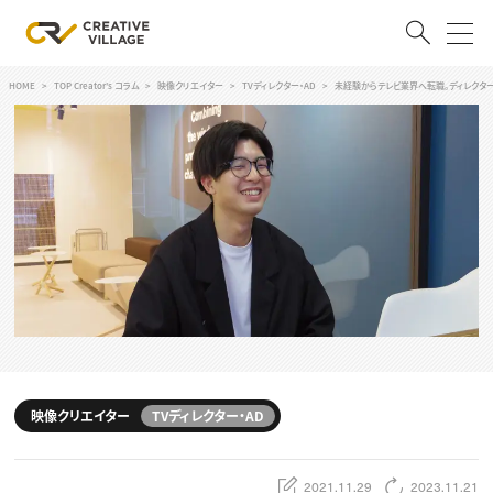
HOME
TOP Creator's コラム
映像クリエイター
TVディレクター・AD
未経験からテレビ業界へ転職。ディレクタ
ACCOUNT
ログイン
会員登録
RECRUIT
クリエイター求人を探す
CREATIVE JOB求人検索
特集求人
採用説明会
転職支援サービス
CONTENTS
スキルアップしたい！
映像クリエイター
TVディレクター・AD
スキルアップしたい！ トップ
デザイン
TOP Creator’s コラム
プログラミング
2021.11.29
2023.11.21