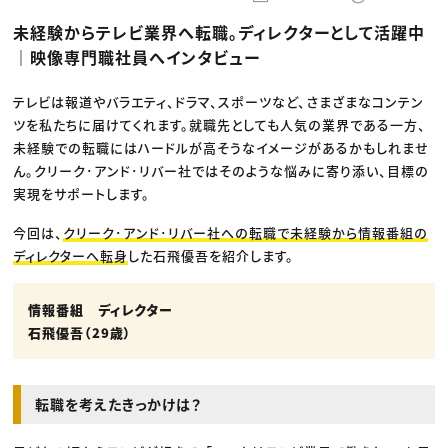
動画配信・映像制作
TOP Creator’s コラム トップ
編集・ライティング
Webクリエイター
セミナー
未経験からテレビ業界へ転職。ディレクターとして活躍中
マーケティング
アプリクリエイター
ディレクション
ゲームクリエイター
｜映像専門職社員へインタビュー
業界解説・キャリア事情
映像クリエイター
ニュース・トレンド
お役立ち基礎知識
マーケッター
クリエイターインタビュー
テレビは報道やバラエティ、ドラマ、スポーツなど、さまざまなコンテン
ニュース・トレンド トップ
C＆R Magazine
Web
ツを私たちに届けてくれます。就職先としても人気の業界である一方、
映像
未経験での転職にはハードルが高そうなイメージがあるかもしれませ
ゲーム・エンタメ
ん。クリーク･アンド･リバー社ではそのような悩みに寄り添い、目標の
広告
出版
実現をサポートします。
CREATIVE VILLAGEからのお知らせ
今回は、
クリーク･アンド･リバー社への転職で未経験から情報番組の
ディレクターへ転身
した石飛優吾を紹介します。
プロフェッショナル×つながる×メディア
情報番組 ディレクター
石飛優吾（29歳）
転職を考えたきっかけは？