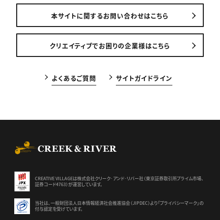
本サイトに関するお問い合わせはこちら
クリエイティブでお困りの企業様はこちら
よくあるご質問
サイトガイドライン
CREEK & RIVER Co., Ltd.
CREATIVE VILLAGEは株式会社クリーク･アンド･リバー社（東京証券
取引所プライム市場、
証券コード4763）が運営しています。
当社は、一般財団法人日本情報経済社会推進協会（JIPDEC）より
「プライバシーマーク」の
付与認定を受けています。