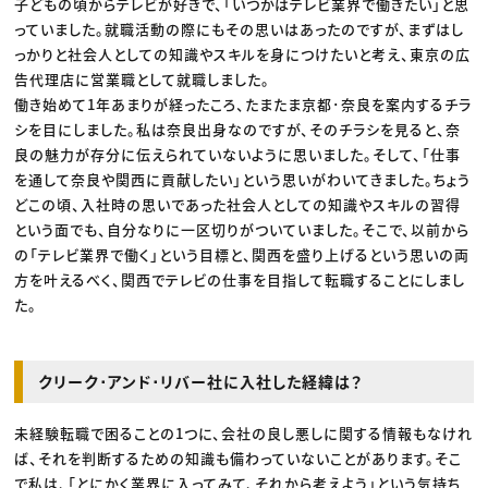
子どもの頃からテレビが好きで、「いつかはテレビ業界で働きたい」と思
っていました。就職活動の際にもその思いはあったのですが、まずはし
っかりと社会人としての知識やスキルを身につけたいと考え、東京の広
告代理店に営業職として就職しました。
働き始めて1年あまりが経ったころ、たまたま京都･奈良を案内するチラ
シを目にしました。私は奈良出身なのですが、そのチラシを見ると、奈
良の魅力が存分に伝えられていないように思いました。そして、「仕事
を通して奈良や関西に貢献したい」という思いがわいてきました。ちょう
どこの頃、入社時の思いであった社会人としての知識やスキルの習得
という面でも、自分なりに一区切りがついていました。そこで、以前から
の「テレビ業界で働く」という目標と、関西を盛り上げるという思いの両
方を叶えるべく、関西でテレビの仕事を目指して転職することにしまし
た。
クリーク･アンド･リバー社に入社した経緯は？
未経験転職で困ることの1つに、会社の良し悪しに関する情報もなけれ
ば、それを判断するための知識も備わっていないことがあります。そこ
で私は、「とにかく業界に入ってみて、それから考えよう」という気持ち