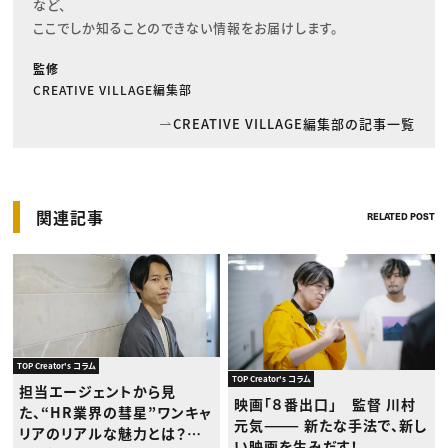
など、

ここでしか知ることのできない情報をお届けします。
監修
CREATIVE VILLAGE編集部
CREATIVE VILLAGE編集部の記事一覧
関連記事
RELATED POST
TOP Creator's コラム
TOP Creator's コラム
担当エージェントから見
映画「８番出口」 監督 川村
た、“HR業界の彗星”ワンキャ
元気——— 新たな手法で、新し
リアのリアルな魅力とは？
い映画を生みだす！