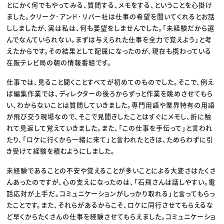
とにかく何でもやってみる、質問する、メモをする、ということを心掛け
ました。クリーク･アンド･リバー社は仕事の希望を聞いてくれるとお話
ししましたが、実は私は、何も要望をしませんでした。「未経験だから選
んでなんていられない。まずは与えられた仕事を全力で覚えよう」と考
えたからです。その結果として配属になったのが、現在も携わっている
在阪テレビ局の朝の情報番組です。
仕事では、見ること聞くことすべてが初めてのものでした。そこで、例え
ば編集作業では、ディレクターの後ろからずっと作業を眺めさせてもら
い、わからないことは質問していきました。専門用語や業界特有の用語
が飛び交う現場なので、そこで見聞きしたことはすぐにメモし、折に触
れて見返して覚えていきました。また、「この仕事を手伝って」と言われ
たり、「ロケに行くから一緒に来て」と言われたときは、ためらわずに引
き受けて経験を積むようにしました。
未経験であることの不安や覚えることが多いことによる大変さはたくさ
んあったのですが、心の支えになったのは、「石飛さんは話しやすい。電
話応対が上手だ。コミュニケーションがしっかり取れる」と言ってもらっ
たことです。また、それらがあるからこそ、ロケに同行させてもらえるな
ど早くからたくさんの仕事を経験させてもらえました。コミュニケーショ