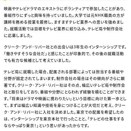
映画やテレビドラマのエキストラにボランティアで参加したことがあり、
番組作りにずっと興味を持っていました。大学では元NHK職員の方が
講師を務める授業を履修し、ますますテレビ業界への思いを強めまし
た。就職活動では目標をテレビ業界に絞り込み、テレビ局や制作会社
に応募しました。
クリーク･アンド･リバー社との出会いは3年生のインターンシップです。
「働きやすそうな会社だ」と感じたことが印象的で、その後の就職活動
でも有力な候補として考えていました。
テレビ局に就職した場合、配属される部署によっては担当する番組や
分野が固定されてしまいます。制作会社の場合はその傾向がさらに顕
著です。クリーク･アンド･リバー社はその点、幅広いテレビ局や制作会
社と取引をしており、番組や分野にとらわれず経験を積むことができま
す。「将来はドラマや映画に携わりたい」という目標に向けた第一歩とし
て、まずは幅広い知識や技術を身につけることが大切だと考え、クリー
ク･アンド･リバー社に入社を決めました。東京での配属を希望したの
は、インターンシップを東京本社で行ったことと、「テレビの仕事をする
ならやっぱり東京！」という思いがあったからです。