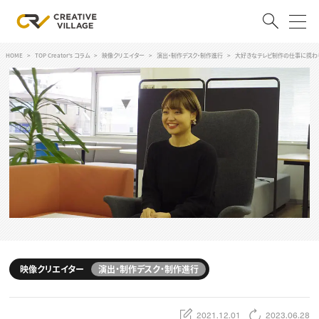
HOME
TOP Creator's コラム
映像クリエイター
演出・制作デスク・制作進行
大好きなテレビ制作の仕事に携わ
ACCOUNT
ログイン
会員登録
RECRUIT
クリエイター求人を探す
CREATIVE JOB求人検索
特集求人
採用説明会
転職支援サービス
CONTENTS
スキルアップしたい！
映像クリエイター
演出・制作デスク・制作進行
スキルアップしたい！ トップ
デザイン
TOP Creator’s コラム
プログラミング
2021.12.01
2023.06.28