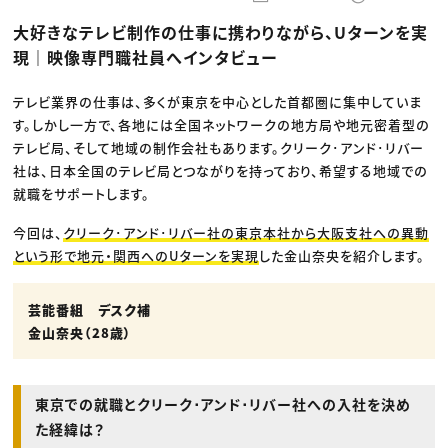
動画配信・映像制作
TOP Creator’s コラム トップ
編集・ライティング
Webクリエイター
セミナー
大好きなテレビ制作の仕事に携わりながら、Uターンを実
マーケティング
アプリクリエイター
ディレクション
ゲームクリエイター
現｜映像専門職社員へインタビュー
業界解説・キャリア事情
映像クリエイター
ニュース・トレンド
お役立ち基礎知識
マーケッター
クリエイターインタビュー
テレビ業界の仕事は、多くが東京を中心とした首都圏に集中していま
ニュース・トレンド トップ
C＆R Magazine
Web
す。しかし一方で、各地には全国ネットワークの地方局や地元密着型の
映像
テレビ局、そして地域の制作会社もあります。クリーク･アンド･リバー
ゲーム・エンタメ
社は、日本全国のテレビ局とつながりを持っており、希望する地域での
広告
出版
就職をサポートします。
CREATIVE VILLAGEからのお知らせ
今回は、
クリーク･アンド･リバー社の東京本社から大阪支社への異動
という形で地元・関西へのUターンを実現
した金山奈央を紹介します。
プロフェッショナル×つながる×メディア
芸能番組 デスク補
金山奈央（28歳）
東京での就職とクリーク･アンド･リバー社への入社を決め
た経緯は？