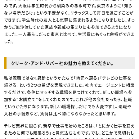
みです。大阪は学生時代から馴染みのある町です。東京のように「知ら
ない場所だらけ」という不安がなく、リラックスして毎日を過ごすことが
できます。学生時代の友人とも気軽に集まれるようになりましたし、すっ
かりご無沙汰していた家族や親戚の集まりにも参加できるようになり
ました。一人暮らしだった東京と比べて、生活費にもぐっと余裕ができま
した。
クリーク･アンド･リバー社の魅力を教えてください。
私は転職ではなく異動というかたちで「地元へ戻る」「テレビの仕事を
続ける」という2つの希望を実現できました。社内でエージェントに相談
するだけで、条件にマッチする職場を見つけてくれて、新しい職場へ参
加する“お膳立て”をしてくれたのです。これが他の会社だったら、転職
というかたちになります。新しい職場探しだけでも大変ですし、退職や
入社の手続きなど、負荷は比べ物にならなかったと思います。
テレビ業界に限らず、新卒で仕事を始めたころは、「とにかく仕事を覚え
るために何でも頑張ろう」と意気込むものです。でも、どこかで息切れし