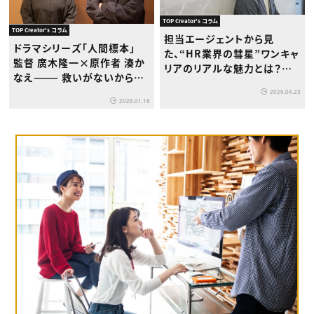
TOP Creator's コラム
TOP Creator's コラム
担当エージェントから見
ドラマシリーズ「人間標本」
た、“HR業界の彗星”ワンキャ
監督 廣木隆一×原作者 湊か
リアのリアルな魅力とは？
なえ——— 救いがないからこ
｜“企業の素顔”を届けるアフ
そ、救いを見出してほしい
2025.04.23
ターインタビュー
2026.01.16