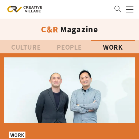
C＆R
Magazine
ACCOUNT
ログイン
会員登録
CULTURE
PEOPLE
WORK
RECRUIT
クリエイター求人を探す
CREATIVE JOB求人検索
特集求人
採用説明会
転職支援サービス
CONTENTS
スキルアップしたい！
スキルアップしたい！ トップ
デザイン
TOP Creator’s コラム
プログラミング
WORK