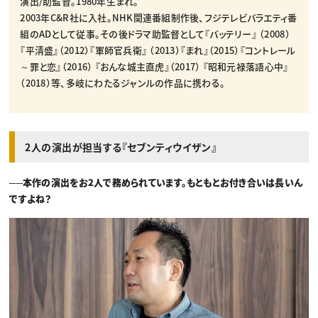
演出/助監督。1980年生まれ。
2003年C&R社に入社。NHK関連番組制作後、フジテレビバラエティ番
組のADとして従事。その後ドラマ助監督として『バッテリー』 （2008）
『平清盛』（2012）『軍師官兵衛』 （2013）『まれ』（2015）『コントレール
～罪と恋』（2016） 『おんな城主直虎』（2017） 『昭和元禄落語心中』
（2018）等、多岐にわたるジャンルの作品に携わる。
2人の演出が担当する『セブンティウイザン』
──本作の演出をお2人で務められています。もともとお付き合いは長いん
ですよね？