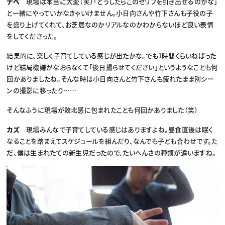
ナベ
現場は本当に大変（笑）「どうしたらこのセリフを引き出せるのかな」
と一緒にやっていかなきゃいけません。小日向さんや竹下さんも子役の子
を盛り上げてくれて、お芝居なのかリアルなのかわからないほど良い表情
をしてくださった。
結果的に、楽しく子育てしている感じが出たかな。でも1時間くらいねばった
けど結局機嫌がなおらなくて「後日撮らせてください」というようなことも何
回かありましたね。そんな時は小日向さんと竹下さんも疲れたまま別シー
ンの撮影に移ったり……
そんなふうに現場が敗北感に包まれたことも何回かありました（笑）
カズ
現場みんなで子育てしている感じはありますよね。昼食直後は眠く
なることを踏まえてスケジュールを組んだり、なんでも子ども合わせです。た
だ、僕は生まれたての新生児だったので、たいへんさの種類が違いますね。