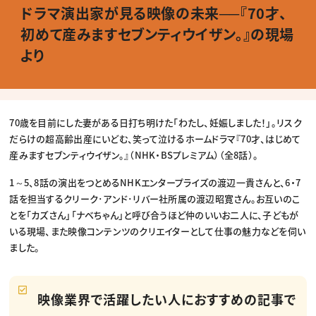
動画配信・映像制作
TOP Creator’s コラム トップ
ドラマ演出家が見る映像の未来──『70才、
編集・ライティング
Webクリエイター
セミナー
マーケティング
アプリクリエイター
初めて産みますセブンティウイザン。』の現場
ディレクション
ゲームクリエイター
業界解説・キャリア事情
映像クリエイター
ニュース・トレンド
より
お役立ち基礎知識
マーケッター
クリエイターインタビュー
ニュース・トレンド トップ
C＆R Magazine
Web
映像
ゲーム・エンタメ
広告
70歳を目前にした妻がある日打ち明けた「わたし、妊娠しました！」。リスク
出版
だらけの超高齢出産にいどむ、笑って泣けるホームドラマ『70才、はじめて
CREATIVE VILLAGEからのお知らせ
産みますセブンティウイザン。』（NHK・BSプレミアム）（全8話）。
プロフェッショナル×つながる×メディア
1～5、8話の演出をつとめるNHKエンタープライズの渡辺一貴さんと、6・7
話を担当するクリーク･アンド･リバー社所属の渡辺昭寛さん。お互いのこ
とを「カズさん」「ナベちゃん」と呼び合うほど仲のいいお二人に、子どもが
いる現場、また映像コンテンツのクリエイターとして仕事の魅力などを伺い
ました。
映像業界で活躍したい人におすすめの記事で