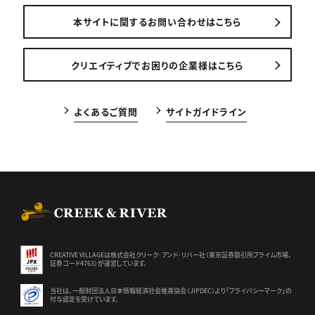
本サイトに関するお問い合わせはこちら
クリエイティブでお困りの企業様はこちら
よくあるご質問
サイトガイドライン
CREEK & RIVER Co., Ltd.
CREATIVE VILLAGEは株式会社クリーク･アンド･リバー社（東京証券
取引所プライム市場、
証券コード4763）が運営しています。
当社は、一般財団法人日本情報経済社会推進協会（JIPDEC）より
「プライバシーマーク」の
付与認定を受けています。