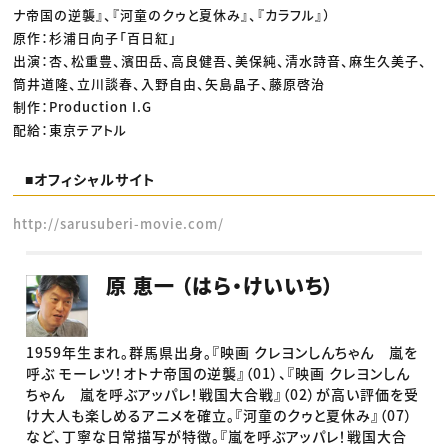
ナ帝国の逆襲』、『河童のクゥと夏休み』、『カラフル』）
原作：杉浦日向子「百日紅」
出演：杏、松重豊、濱田岳、高良健吾、美保純、清水詩音、麻生久美子、
筒井道隆、立川談春、入野自由、矢島晶子、藤原啓治
制作：Production I.G
配給：東京テアトル
■オフィシャルサイト
http://sarusuberi-movie.com/
原 恵一 （はら・けいいち）
1959年生まれ。群馬県出身。『映画 クレヨンしんちゃん 嵐を
呼ぶ モーレツ！オトナ帝国の逆襲』（01）、『映画 クレヨンしん
ちゃん 嵐を呼ぶアッパレ！戦国大合戦』（02）が高い評価を受
け大人も楽しめるアニメを確立。『河童のクゥと夏休み』（07）
など、丁寧な日常描写が特徴。『嵐を呼ぶアッパレ！戦国大合