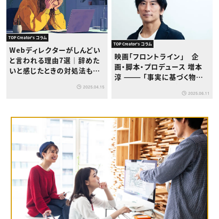
TOP Creator's コラム
TOP Creator's コラム
Webディレクターがしんどい
映画「フロントライン」 企
と言われる理由7選｜辞めた
画・脚本・プロデュース 増本
いと感じたときの対処法も解
淳 ——— 「事実に基づく物語」
説
を描く作品の成功がエンター
2025.04.15
2025.06.11
テインメントの新しい挑戦に
つながるのなら、自分がやる
意味がある