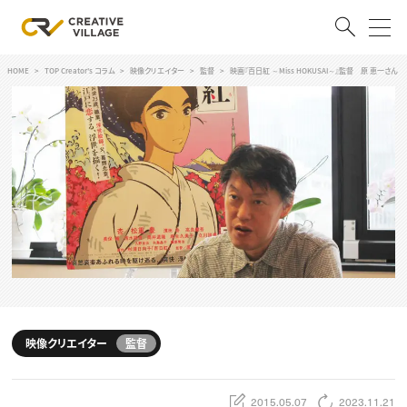
HOME
TOP Creator's コラム
映像クリエイター
監督
映画『百日紅 ～Miss HOKUSAI～』監督 原 恵一さん
ACCOUNT
ログイン
会員登録
RECRUIT
クリエイター求人を探す
CREATIVE JOB求人検索
特集求人
採用説明会
転職支援サービス
CONTENTS
スキルアップしたい！
映像クリエイター
監督
スキルアップしたい！ トップ
デザイン
TOP Creator’s コラム
プログラミング
2015.05.07
2023.11.21