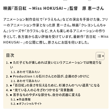
動画配信・映像制作
TOP Creator’s コラム トップ
編集・ライティング
Webクリエイター
セミナー
映画『百日紅 ～Miss HOKUSAI～』監督 原 恵一さん
マーケティング
アプリクリエイター
ディレクション
ゲームクリエイター
業界解説・キャリア事情
映像クリエイター
ニュース・トレンド
アニメーション制作会社で『ドラえもん』などの演出を手掛けた後、フリ
お役立ち基礎知識
マーケッター
ーのアニメーション作家となった原 恵一さん。映画『クレヨンしんちゃ
クリエイターインタビュー
ニュース・トレンド トップ
C＆R Magazine
ん』シリーズや『カラフル』など、大人も楽しめるアニメーションの作り
Web
映像
手として、各方面から高い評価を受けています。最新作『百日紅 ～Miss
ゲーム・エンタメ
HOKUSAI～』の公開に際し、原さんにお話を伺いました。
広告
出版
CREATIVE VILLAGEからのお知らせ
目次
■ ただ子どもが楽しめれば良いというアニメーションでは物足りな
プロフェッショナル×つながる×メディア
い
あわせて読みたい
■ Production I.G石川さんとの話が、企画のきっかけに
あわせて読みたい
■ 「百日紅」の良さを伝えるために、杉浦さんの“いい道具”になる
■ “見ている人の心をざわつかせる”背景動画
■ 苦手なものやダメな部分も、自分の武器に変える
■作品情報
■オフィシャルサイト