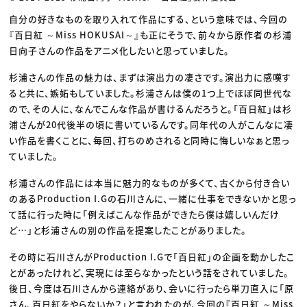
自分の好きなものを取り入れて作品にする、という意味では、今回の
『百日紅 ～Miss HOKUSAI～』も正にそうで、前々から原作者の杉浦
日向子さんの作品をアニメ化したいと思っていました。
杉浦さんの作品の魅力は、まずは演出力の凄さです。演出力に感嘆す
ると共に、嫉妬もしていました。杉浦さんは僕の1つ上でほぼ同世代な
ので、その人に、なんでこんな作品が書けるんだろうと。「百日紅」は杉
浦さんが20代後半の頃に書いているんです。同年代の人がこんなに凄
い作品を書くことに、毎回、打ちのめされると同時に悔しいなぁと思っ
ていました。
杉浦さんの作品には本当に魅力的なものが多くて、古くから付き合い
のあるProduction I.Gの石川さんに、一緒に仕事をできないかと思っ
て話に行った時に「例えばこんな作品ができたら僕は嬉しいんだけ
ど…」と杉浦さんの別の作品を提案したことがありました。
その時に石川さんがProduction I.Gで「百日紅」の企画を動かしたこ
とがあったけれど、実現には至らなかったという話をされていました。
後日、今度は石川さんから連絡があり、会いに行ったら単刀直入に「原
さん、百日紅をやらないか？」と言われたのが、今回の『百日紅 ～Miss