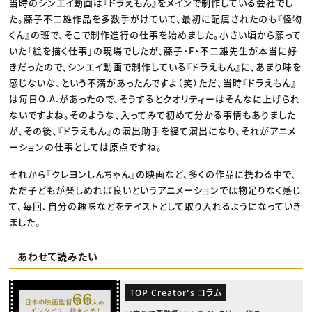
当時のシンエイ動画は『ドラえもん』をメインで制作している会社でし
た。藤子不二雄作品を多数手がけていて、最初に配属されたのも『怪物
くん』の班で、そこで制作進行の仕事を始めました。小さい頃から願って
いた「絵を描く仕事」の現場でしたが、藤子・F・不二雄先生が本当に好
きだったので、シンエイ動画で制作している『ドラえもん』に、あまり味を
感じないな、という不満があったんですよ（笑）ただ、当時『ドラえもん』
は毎日O.A.があったので、そうするとクオリティーはそんなに上げられ
ないですよね。そのような、入ってみて初めて分かる事情もありました
が、その後、『ドラえもん』の演出助手を経て演出になり、それがアニメ
ーションの仕事としては原点ですね。
それから『クレヨンしんちゃん』の映画など、多くの作品に携わる中で、
ただ子どもが楽しめれば良いというアニメーションでは物足りなく感じ
て、毎回、自分の趣味などをテイストとして取り入れるようになっていき
ました。
あわせて読みたい
TOP Creator's コラム