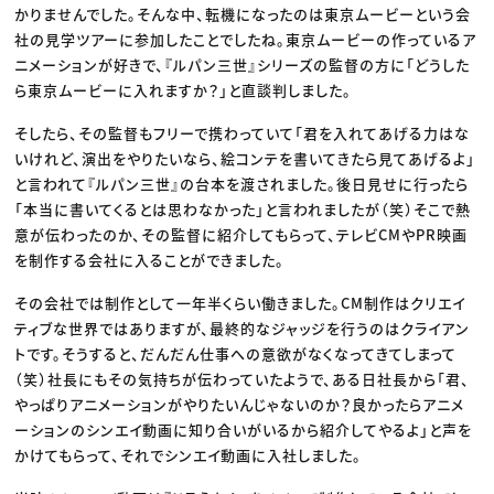
かりませんでした。そんな中、転機になったのは東京ムービーという会
社の見学ツアーに参加したことでしたね。東京ムービーの作っているア
ニメーションが好きで、『ルパン三世』シリーズの監督の方に「どうした
ら東京ムービーに入れますか？」と直談判しました。
そしたら、その監督もフリーで携わっていて「君を入れてあげる力はな
いけれど、演出をやりたいなら、絵コンテを書いてきたら見てあげるよ」
と言われて『ルパン三世』の台本を渡されました。後日見せに行ったら
「本当に書いてくるとは思わなかった」と言われましたが（笑）そこで熱
意が伝わったのか、その監督に紹介してもらって、テレビCMやPR映画
を制作する会社に入ることができました。
その会社では制作として一年半くらい働きました。CM制作はクリエイ
ティブな世界ではありますが、最終的なジャッジを行うのはクライアン
トです。そうすると、だんだん仕事への意欲がなくなってきてしまって
（笑）社長にもその気持ちが伝わっていたようで、ある日社長から「君、
やっぱりアニメーションがやりたいんじゃないのか？良かったらアニメ
ーションのシンエイ動画に知り合いがいるから紹介してやるよ」と声を
かけてもらって、それでシンエイ動画に入社しました。