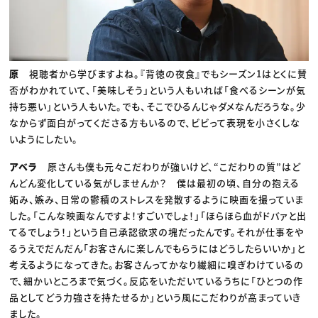
原
視聴者から学びますよね。『背徳の夜食』でもシーズン1はとくに賛
否がわかれていて、「美味しそう」という人もいれば「食べるシーンが気
持ち悪い」という人もいた。でも、そこでひるんじゃダメなんだろうな。少
なからず面白がってくださる方もいるので、ビビって表現を小さくしな
いようにしたい。
アベラ
原さんも僕も元々こだわりが強いけど、“こだわりの質”はど
んどん変化している気がしませんか？ 僕は最初の頃、自分の抱える
妬み、嫉み、日常の鬱積のストレスを発散するように映画を撮っていま
した。「こんな映画なんですよ！すごいでしょ！」「ほらほら血がドバァと出
てるでしょう！」という自己承認欲求の塊だったんです。それが仕事をや
るうえでだんだん「お客さんに楽しんでもらうにはどうしたらいいか」と
考えるようになってきた。お客さんってかなり繊細に嗅ぎわけているの
で、細かいところまで気づく。反応をいただいているうちに「ひとつの作
品としてどう力強さを持たせるか」という風にこだわりが高まっていき
ました。