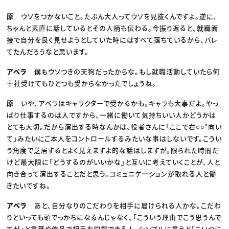
原
ウソをつかないこと。たぶん大人ってウソを見抜くんですよ。逆に、
ちゃんと素直に話しているとその人柄も伝わる。今振り返ると、就職面
接で自分を良く見せようとしていた時にはすべて落ちているから、バレ
てたんだろうなと思います。
アベラ
僕もウソつきの天狗だったからな。もし就職活動していたら何
十社受けてもひとつも受からなかったでしょうね。
原
いや、アベラはキャラクターで受かるかも。キャラも大事だよ。やっ
ぱり仕事するのは人ですから、一緒に働いて気持ちいい人かどうかは
とても大切。だから演出する時なんかは、役者さんに「ここで右○○°向い
て」みたいにご本人をコントロールするみたいな事はしないです。こうい
う角度で芝居するとよく見えますよ的な話はしますが。限られた時間だ
けど最大限に「どうするのがいいかな」と互いに考えていくことが、人と
向き合って演出することだと思う。コミュニケーションが取れる人と働
きたいですね。
アベラ
あと、自分なりのこだわりを相手に届けられる人かな。こだわ
りといっても頭でっかちになるんじゃなく、「こういう理由でこう思うんで
すが」と言葉や作品で相手を説得できる人。シンプルに言うと「こいつに