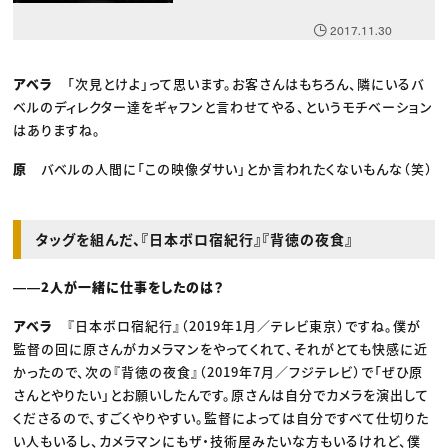
2017.11.30
アベラ
「次見とけよ」って思います。お客さんはもちろん、隣にいるバ
ベルのディレクター達をギャフンと言わせてやる、というモチベーション
はありますね。
原
バベルの人間に「この映像ダサい」とか言われたくないもんな（笑）
タッグを組んだ、『日本ボロ宿紀行』『背徳の夜食』
――2人が一緒に仕事をしたのは？
アベラ
『日本ボロ宿紀行』（2019年1月／テレビ東京）ですね。僕が
監督の回に原さんがカメラマンをやってくれて、それがとても快感に近
かったので、次の『背徳の夜食』（2019年7月／フジテレビ）で「ぜひ原
さんとやりたい」とお願いしたんです。原さんは自分でカメラを演出して
くださるので、すごくやりやすい。監督によっては自分ですべて仕切りた
い人もいるし、カメラマンにもザ・技術屋みたいな方もいるけれど、僕