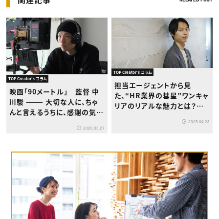
TOP Creator's コラム
TOP Creator's コラム
担当エージェントから見
映画「90メートル」 監督 中
た、“HR業界の彗星”ワンキャ
川駿 ——— 大切な人に、ちゃ
リアのリアルな魅力とは？
んと言えるうちに、感謝の気持
｜“企業の素顔”を届けるアフ
ちを伝えなければならない
2025.04.23
ターインタビュー
2026.03.27