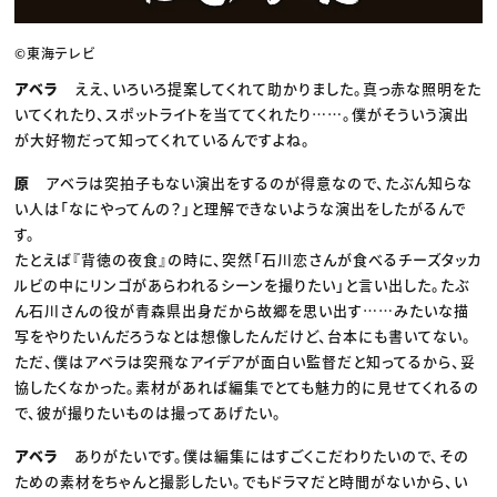
©東海テレビ
アベラ
ええ、いろいろ提案してくれて助かりました。真っ赤な照明をた
いてくれたり、スポットライトを当ててくれたり……。僕がそういう演出
が大好物だって知ってくれているんですよね。
原
アベラは突拍子もない演出をするのが得意なので、たぶん知らな
い人は「なにやってんの？」と理解できないような演出をしたがるんで
す。
たとえば『背徳の夜食』の時に、突然「石川恋さんが食べるチーズタッカ
ルビの中にリンゴがあらわれるシーンを撮りたい」と言い出した。たぶ
ん石川さんの役が青森県出身だから故郷を思い出す……みたいな描
写をやりたいんだろうなとは想像したんだけど、台本にも書いてない。
ただ、僕はアベラは突飛なアイデアが面白い監督だと知ってるから、妥
協したくなかった。素材があれば編集でとても魅力的に見せてくれるの
で、彼が撮りたいものは撮ってあげたい。
アベラ
ありがたいです。僕は編集にはすごくこだわりたいので、その
ための素材をちゃんと撮影したい。でもドラマだと時間がないから、い