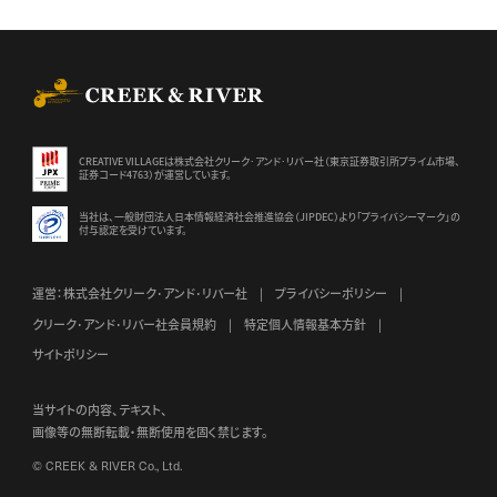
CREEK & RIVER Co., Ltd.
CREATIVE VILLAGEは株式会社クリーク･アンド･リバー社（東京証券
取引所プライム市場、
証券コード4763）が運営しています。
当社は、一般財団法人日本情報経済社会推進協会（JIPDEC）より
「プライバシーマーク」の
付与認定を受けています。
運営：株式会社クリーク･アンド･リバー社
プライバシーポリシー
クリーク･アンド･リバー社会員規約
特定個人情報基本方針
サイトポリシー
当サイトの内容、テキスト、
画像等の無断転載・無断使用を固く禁じます。
© CREEK & RIVER Co., Ltd.