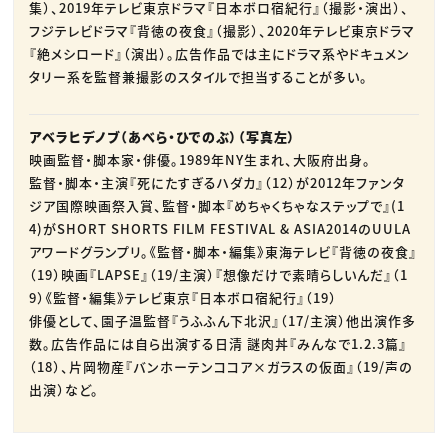
集）、2019年テレビ東京ドラマ『日本ボロ宿紀行』（撮影・演出）、
フジテレビドラマ『背徳の夜食』（撮影）、2020年テレビ東京ドラマ
『絶メシロード』（演出）。広告作品では主にドラマ系やドキュメン
タリー系を監督兼撮影のスタイルで担当することが多い。
アベラヒデノブ（あべら・ひでのぶ）（写真左）
映画監督・脚本家・俳優。1989年NY生まれ、大阪府出身。
監督・脚本・主演『死にたすぎるハダカ』（12）が2012年ファンタ
ジア国際映画祭入賞、監督・脚本『めちゃくちゃなステップで』(1
4)がSHORT SHORTS FILM FESTIVAL & ASIA2014のUULA
アワードグランプリ。《監督・脚本・編集》東海テレビ『背徳の夜食』
（19）映画『LAPSE』（19/主演）『想像だけで素晴らしいんだ』（1
9）《監督・編集》テレビ東京『日本ボロ宿紀行』（19）
俳優として、園子温監督『うふふん下北沢』（17/主演）他出演作多
数。広告作品には自ら出演する日清 謎肉丼『みんなで1.2.3篇』
（18）、片岡物産『バンホーテンココア×ガラスの仮面』（19/声の
出演）など。