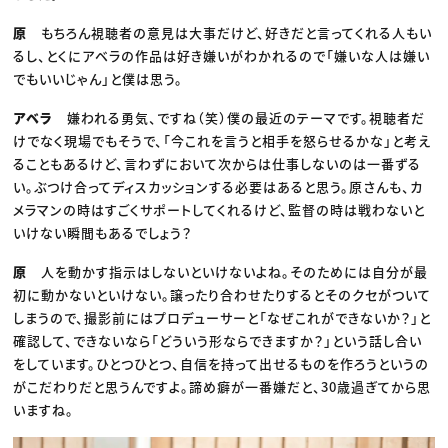
原
もちろん視聴者の意見は大事だけど、好きだと言ってくれる人もい
るし、とくにアベラの作品は好き嫌いがわかれるので「嫌いな人は嫌い
でもいいじゃん」と僕は思う。
アベラ
嫌われる勇気、ですね（笑）僕の最近のテーマです。視聴者だ
けでなく現場でもそうで、「今これを言うと相手を怒らせるかな」と考え
ることもあるけど、言わずにおいて次からは仕事しないのは一番ずる
い。ぶつけ合ってディスカッションする必要はあると思う。原さんも、カ
メラマンの時はすごくサポートしてくれるけど、監督の時は戦わないと
いけない瞬間もあるでしょう？
原
人を動かす指示はしないといけないよね。そのためには自分が最
初に動かないといけない。譲ったり合わせたりするとそのクセがついて
しまうので、撮影前にはプロデューサーと「なぜこれができないか？」と
確認して、できないなら「どういう形ならできますか？」という話し合い
をしています。ひとつひとつ、自信を持って出せるものを作ろうというの
がこだわりだと思うんですよ。諦め癖が一番嫌だと、30歳過ぎてから思
いますね。