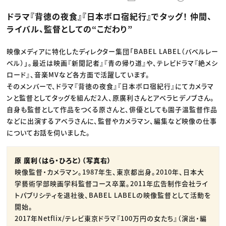
動画配信・映像制作
TOP Creator’s コラム トップ
編集・ライティング
Webクリエイター
セミナー
ドラマ『背徳の夜食』『日本ボロ宿紀行』でタッグ！ 仲間、
マーケティング
アプリクリエイター
ディレクション
ゲームクリエイター
ライバル、監督としての“こだわり”
業界解説・キャリア事情
映像クリエイター
ニュース・トレンド
お役立ち基礎知識
マーケッター
クリエイターインタビュー
映像メディアに特化したディレクター集団「BABEL LABEL（バベルレー
ニュース・トレンド トップ
C＆R Magazine
Web
ベル）」。最近は映画『新聞記者』『青の帰り道』や、テレビドラマ『絶メシ
映像
ロード』、音楽MVなど各方面で活躍しています。
ゲーム・エンタメ
そのメンバーで、ドラマ『背徳の夜食』『日本ボロ宿紀行』にてカメラマ
広告
出版
ンと監督としてタッグを組んだ2人、原廣利さんとアベラヒデノブさん。
CREATIVE VILLAGEからのお知らせ
自身も監督として作品をつくる原さんと、俳優としても園子温監督作品
などに出演するアベラさんに、監督やカメラマン、編集など映像の仕事
プロフェッショナル×つながる×メディア
についてお話を伺いました。
原 廣利（はら・ひろと）（写真右）
映像監督・カメラマン。1987年生、東京都出身。2010年、日本大
学藝術学部映画学科監督コース卒業。2011年広告制作会社ライ
トパブリシティを退社後、BABEL LABELの映像監督として活動を
開始。
2017年Netflix/テレビ東京ドラマ『100万円の女たち』（演出・編