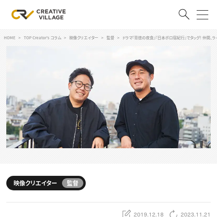
HOME
TOP Creator's コラム
映像クリエイター
監督
ドラマ『背徳の夜食』『日本ボロ宿紀行』でタッグ！ 仲間、ラ
ACCOUNT
ログイン
会員登録
RECRUIT
クリエイター求人を探す
CREATIVE JOB求人検索
特集求人
採用説明会
転職支援サービス
CONTENTS
スキルアップしたい！
映像クリエイター
監督
スキルアップしたい！ トップ
デザイン
TOP Creator’s コラム
プログラミング
2019.12.18
2023.11.21