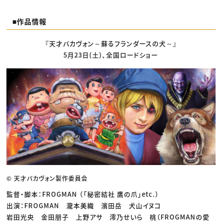
■作品情報
『天才バカヴォン～蘇るフランダースの犬～』
5月23日(土)、全国ロードショー
© 天才バカヴォン製作委員会
監督・脚本：FROGMAN （「秘密結社 鷹の爪」etc.）
出演：FROGMAN 瀧本美織 濱田岳 犬山イヌコ
岩田光央 金田朋子 上野アサ 澪乃せいら 桃（FROGMANの愛