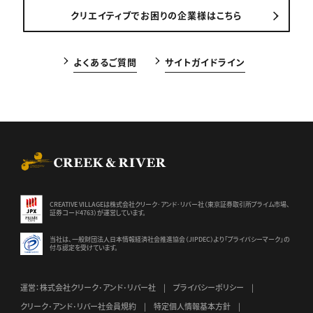
クリエイティブでお困りの企業様はこちら
よくあるご質問
サイトガイドライン
CREEK & RIVER Co., Ltd.
CREATIVE VILLAGEは株式会社クリーク･アンド･リバー社（東京証券
取引所プライム市場、
証券コード4763）が運営しています。
当社は、一般財団法人日本情報経済社会推進協会（JIPDEC）より
「プライバシーマーク」の
付与認定を受けています。
運営：株式会社クリーク･アンド･リバー社
プライバシーポリシー
クリーク･アンド･リバー社会員規約
特定個人情報基本方針