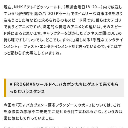
現在、NHK Eテレ「ビットワールド」（毎週金曜日18：20～）内で放送し
ている『秘密結社 鷹の爪 DO（ドゥー）』でタイムリーな時事ネタを取り
込もうとした時などに求められるのもスピード感です。僕らはカテゴリ
で言うとアニメですが、決定的な普通のアニメとの違いは、そのスピー
ド感にあると思います。キャラクターを活かしたビジネス展開はDLEの
持ち味ですし「いつでも、どこでも、すぐに」楽しめる「手軽なエンタテイ
ンメント」＝ファスト・エンタテインメントだと思っているので、そこはず
っと変わらず大事にしていますね。
■ FROGMANワールドへ、バカボンたちにゲストで来てもら
ったというスタンス
今回の『天才バカヴォン～蘇るフランダースの犬～』については、これ
を原作者の赤塚不二夫先生に見せたら何て言われるかな、というのは
常に気にして作っていました。