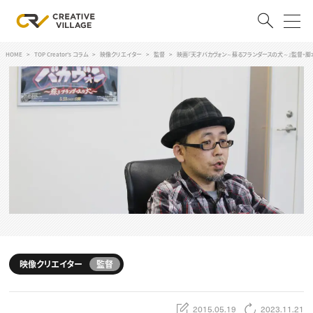
HOME
TOP Creator's コラム
映像クリエイター
監督
映画『天才バカヴォン～蘇るフランダースの犬～』監督・脚本
ACCOUNT
ログイン
会員登録
RECRUIT
クリエイター求人を探す
CREATIVE JOB求人検索
特集求人
採用説明会
転職支援サービス
CONTENTS
スキルアップしたい！
映像クリエイター
監督
スキルアップしたい！ トップ
デザイン
TOP Creator’s コラム
プログラミング
2015.05.19
2023.11.21