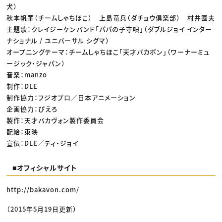
犬）
秋本帆華（チームしゃちほこ） 上島竜兵（ダチョウ倶楽部） 村井國夫
主題歌：クレイジーケンバンド「パパの子守唄」（ダブルジョイ インター
ナショナル / ユニバーサル シグマ）
オープニングテーマ：チームしゃちほこ「天才バカボン」（ワーナーミュ
ージック・ジャパン）
音楽：manzo
制作：DLE
制作協力：フジオプロ／日本アニメーション
企画協力：ぴえろ
製作：天才バカヴォン製作委員会
配給：東映
宣伝：DLE／ティ・ジョイ
■オフィシャルサイト
http://bakavon.com/
（2015年5月19日更新）