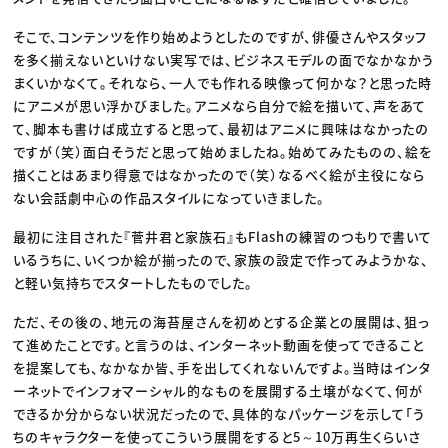
そこで、コンテンツを作り始めようとしたのですが、俳優さんやスタッフ
を多く揃えないといけない実写では、ビジネスモデルの面でなかなかう
まくいかなくて。それなら、一人でも作れる映像って何かな？と思った時
にアニメが思い浮かびました。アニメなら自分で絵を描いて、声をあて
て、脚本も書けば成立すると思って、最初はアニメに興味はなかったの
ですが（笑）面白そうだと思って始めましたね。始めてみたものの、絵を
描くことはあまり得意ではなかったので（笑）なるべく絵が主役になら
ない会話劇中心の作品スタイルになっていきました。
最初に注目された『菅井君と家族石』もFlashの練習のつもりで書いて
いるうちに、いくつか絵が揃ったので、家族の設定で作ってみようかな、
と軽い気持ちでスタートしたものでした。
ただ、その後の、地元の海苔屋さんを初めとする企業との展開は、狙っ
て進めたことです。と言うのは、インターネット動画を使ってできること
を提案しても、なかなか皆、手を出してくれないんですよ。当時はインタ
ーネットでインフォマーシャル的なものを展開する土壌がなくて、何が
できるか分からない状況だったので、具体的なパッケージを示して「う
ちのキャラクターを使ってこういう展開をすると5～10万再生くらいさ