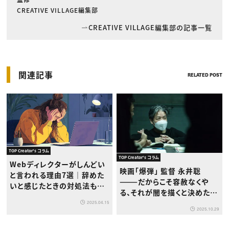
CREATIVE VILLAGE編集部
CREATIVE VILLAGE編集部の記事一覧
関連記事
RELATED POST
TOP Creator's コラム
TOP Creator's コラム
Webディレクターがしんどい
映画「爆弾」 監督 永井聡
と言われる理由7選｜辞めた
———だからこそ容赦なくや
いと感じたときの対処法も解
る、それが闇を描くと決めた人
説
間の責任だと思っています
2025.04.15
2025.10.29