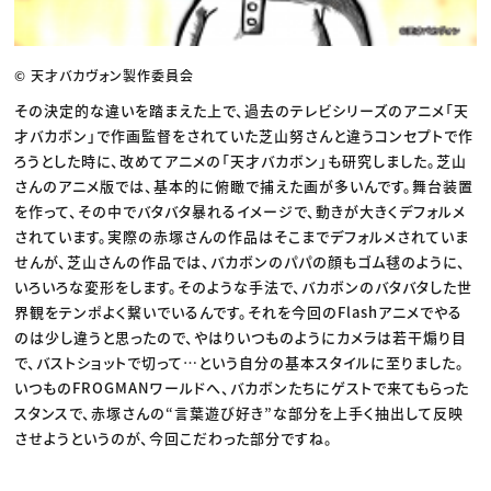
© 天才バカヴォン製作委員会
その決定的な違いを踏まえた上で、過去のテレビシリーズのアニメ「天
才バカボン」で作画監督をされていた芝山努さんと違うコンセプトで作
ろうとした時に、改めてアニメの「天才バカボン」も研究しました。芝山
さんのアニメ版では、基本的に俯瞰で捕えた画が多いんです。舞台装置
を作って、その中でバタバタ暴れるイメージで、動きが大きくデフォルメ
されています。実際の赤塚さんの作品はそこまでデフォルメされていま
せんが、芝山さんの作品では、バカボンのパパの顔もゴム毬のように、
いろいろな変形をします。そのような手法で、バカボンのバタバタした世
界観をテンポよく繋いでいるんです。それを今回のFlashアニメでやる
のは少し違うと思ったので、やはりいつものようにカメラは若干煽り目
で、バストショットで切って…という自分の基本スタイルに至りました。
いつものFROGMANワールドへ、バカボンたちにゲストで来てもらった
スタンスで、赤塚さんの“言葉遊び好き”な部分を上手く抽出して反映
させようというのが、今回こだわった部分ですね。