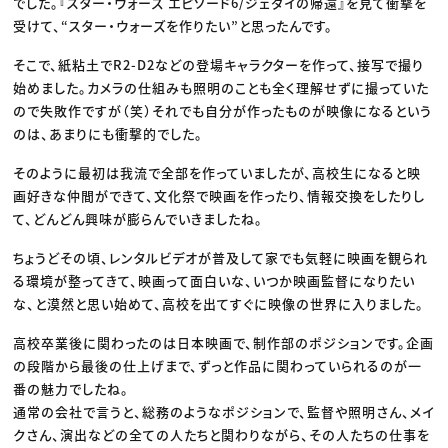
でした。『スター・ウォーズ エピソード6/ジェダイの帰還』を見て衝撃を
受けて、“スター・ウォーズを作りたい”と思ったんです。
そこで、紙粘土でR2-D2などの登場キャラクターを作って、接写で撮り
始めました。カメラの仕組みも照明のことも全く理解せずに撮っていた
ので失敗作ですが（笑）それでも自分が作ったものが映像になるという
のは、あまりにも衝撃的でした。
そのように最初は我流で全部を作っていましたが、高校生になると映
画好きな仲間ができて、文化祭で映画を作ったり、情報交換をしたりし
て、どんどん興味が膨らんでいきましたね。
ちょうどその頃、レンタルビデオが普及して家でも気軽に映画を観られ
る環境が整ってきて、映画って面白いな、いつか映画監督になりたい
な、と漠然と思い始めて、高校を出てすぐに映像の世界に入りました。
高校卒業後に関わったのは日本映画で、制作部のポジションです。企画
の段階から最後の仕上げまで、ずっと作品に関わっていられるのが一
番の魅力でしたね。
通常の会社で言うと、総務のようなポジションで、監督や照明さん、メイ
クさん、演出などの全ての人たちと関わりながら、その人たちの仕事を