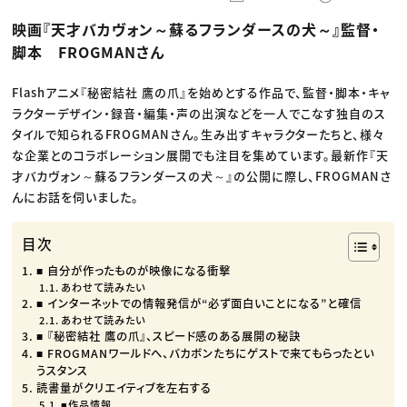
動画配信・映像制作
TOP Creator’s コラム トップ
編集・ライティング
Webクリエイター
セミナー
映画『天才バカヴォン～蘇るフランダースの犬～』監督・
マーケティング
アプリクリエイター
ディレクション
ゲームクリエイター
脚本 FROGMANさん
業界解説・キャリア事情
映像クリエイター
ニュース・トレンド
お役立ち基礎知識
マーケッター
クリエイターインタビュー
Flashアニメ『秘密結社 鷹の爪』を始めとする作品で、監督・脚本・キャ
ニュース・トレンド トップ
C＆R Magazine
Web
ラクターデザイン・録音・編集・声の出演などを一人でこなす独自のス
映像
タイルで知られるFROGMANさん。生み出すキャラクターたちと、様々
ゲーム・エンタメ
な企業とのコラボレーション展開でも注目を集めています。最新作『天
広告
出版
才バカヴォン～蘇るフランダースの犬～』の公開に際し、FROGMANさ
CREATIVE VILLAGEからのお知らせ
んにお話を伺いました。
プロフェッショナル×つながる×メディア
目次
■ 自分が作ったものが映像になる衝撃
あわせて読みたい
■ インターネットでの情報発信が“必ず面白いことになる”と確信
あわせて読みたい
■ 『秘密結社 鷹の爪』、スピード感のある展開の秘訣
■ FROGMANワールドへ、バカボンたちにゲストで来てもらったとい
うスタンス
読書量がクリエイティブを左右する
■作品情報