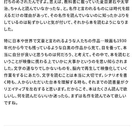
打ちのめされたんですよ。思えば、教科書に載っていた夏目漱石や太宰
治、ちゃんと読んでいなかったな、と。名作と言われるものには時代を超
えるだけの理由があって、その名作を読んでいないのに知ったかぶりを
しているのは恥ずかしいと気が付いて、それから本を読むようになりま
した。
特に日本や世界で文豪と言われるような人たちの作品…映画も1930
年代から今でも残っているような白黒の作品から見て、目を養って、本
当に自分が良いと思うものは何だろう、と考えて。その中で、本を読むと
いうことが映像に携わる上でいかに大事かというのを思い知らされま
した。文字の連なりでしかないものを、脳内で再生して映像化していく
作業をするにあたり、文字を読むことは本当に大切です。シナリオを書
く時も、人からいただいた台本を理解する時も、それまでの読書量がク
リエイティブを左右すると思います。だからこそ、本はたくさん読んで欲
しいし、何を読んだらいいか迷ったら、まずは名作を読んでみて欲しい
ですね。