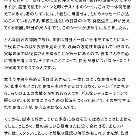
ますが、鉛筆で机をトントンと叩くテスト中のシーン。これで一体何を伝
えているか。あのサインには、「直ちに帰還せよ」というメッセージが込
められているんです。学校生活という日常の中で、突然違う世界が見え
てくる瞬間。85分の尺の中でも、このシーンが決め手になりましたね。
どんな内容の物語であれ、まずは自分と一緒に仕事をすることになっ
た役者さんの顔や表情を見た上で、映画の方向性を模索していきます。
実写映画では役者さんを撮ることが第一にあるので、役者さんを中心
に物事を考えます。そうすることによって、自分が思いつかなかったこと
が実現できたりするんですよ。
本作で主役を務める清野菜名さんは、一体どのような表情をするの
か。脚本をもとにして表情を実現させるのではなく、シーンごとに見せ
る、ありのままの表情をかすめ取るんです。どんなシチュエーションで
撮るのか。その表情に至るための状況をつくってあげて、その中で生ま
れた表情こそが、使える画になるんです。
ですから、脚本で想定していた少女に彼女を当てはめようとはしません
でした。とにかく、目の前にいる役者さんに全て合わせる。またリハー
サルは、スタッフにとっては段取り確認の時間かもしれませんが、監督