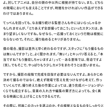
よ。対してアニメは、自分の頭の中以外に根拠が持てない。また、どちら
の現場においても言えることですが、時間をかければいい作品ができる
わけではありません。
てっぺんを回っても、なお撮り続ける監督さんも中にはいらっしゃるか
もしれませんが、「とりあえず全部撮っておこう」といったスタンスは、あ
まり望ましくないですね。なぜなら、一応撮っておくという行動は根拠に
ならないので。それに、撮り始めるとキリがありません。
僕の場合、撮影は意外と早く終わるのですが、スタッフに「もう撮るもの
は無いんですか？」と、よく聞かれます。「無い！」とキッパリ答えると、「本
当ですね？もう撤収しちゃいますよ！」って…ある意味では、脅迫ですよ
(笑)。でもそこで、やっぱりもう少しカメラをまわそうとは思いません。
ですから、撮影の段階で完成を目指す必要はないんですよ。あらかじめ
決めて撮るのではなく、絶えず現場で答えを見つけながら考えて、作っ
ていくんです。撮り終えた後の作業によっては、違う完成バージョンがい
くらでも成立するし、音楽の入れ方や編集の繋ぎ方によっても、全く異
なる映画に仕上げることもできるんです。
その際に、何故このカットを選ぶのか、その根拠となるものをしっかりと