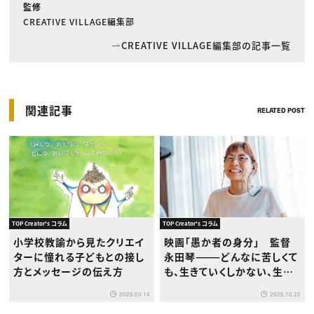
監修
CREATIVE VILLAGE編集部
CREATIVE VILLAGE編集部の記事一覧
関連記事
RELATED POST
TOP Creator's コラム
TOP Creator's コラム
小学校教諭から見たクリエイ
映画「愚か者の身分」 監督
ターに憧れる子どもとの接し
永田琴———どんなに苦しくて
方とメッセージの伝え方
も、生きていくしかない、生き
てほしい
2025.03.14
2025.10.22