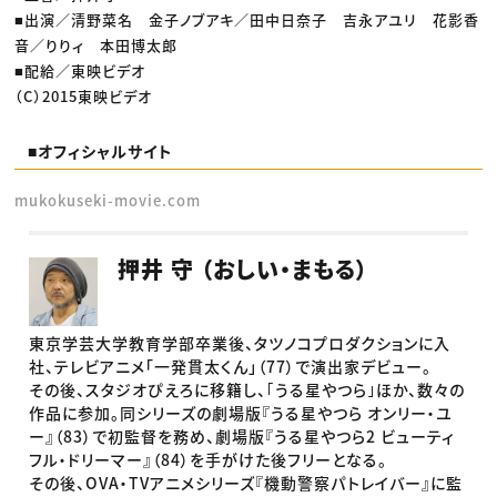
■出演／清野菜名 金子ノブアキ／田中日奈子 吉永アユリ 花影香
音／りりィ 本田博太郎
■配給／東映ビデオ
（C）2015東映ビデオ
■オフィシャルサイト
mukokuseki-movie.com
押井 守 （おしい・まもる）
東京学芸大学教育学部卒業後、タツノコプロダクションに入
社、テレビアニメ「一発貫太くん」（77）で演出家デビュー。
その後、スタジオぴえろに移籍し、｢うる星やつら｣ほか、数々の
作品に参加。同シリーズの劇場版『うる星やつら オンリー・ユ
ー』（83）で初監督を務め、劇場版『うる星やつら2 ビューティ
フル・ドリーマー』（84）を手がけた後フリーとなる。
その後、OVA・TVアニメシリーズ『機動警察パトレイバー』に監