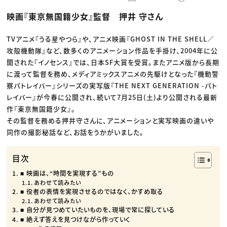
動画配信・映像制作
TOP Creator’s コラム トップ
編集・ライティング
Webクリエイター
セミナー
映画『東京無国籍少女』監督 押井 守さん
マーケティング
アプリクリエイター
ディレクション
ゲームクリエイター
業界解説・キャリア事情
映像クリエイター
ニュース・トレンド
TVアニメ『うる星やつら』や、アニメ映画『GHOST IN THE SHELL／
お役立ち基礎知識
マーケッター
攻殻機動隊』など、数多くのアニメーション作品を手掛け、2004年に公
クリエイターインタビュー
ニュース・トレンド トップ
C＆R Magazine
開された『イノセンス』では、日本SF大賞を受賞。またアニメ版から長期
Web
映像
に渡って監督を務め、メディアミックスアニメの先駆けとなった『機動警
ゲーム・エンタメ
察パトレイバー』シリーズの実写版『THE NEXT GENERATION -パト
広告
出版
レイバー』が今春に公開され、続いて7月25日(土)より公開される最新
CREATIVE VILLAGEからのお知らせ
作『東京無国籍少女』。
その監督を務める押井守さんに、アニメーションと実写映画の違いや
プロフェッショナル×つながる×メディア
同作の撮影秘話など、お話をうかがいました。
目次
■ 映画は、“時間を実現する”もの
あわせて読みたい
■ 役者の表情を実現させるのではなく、かすめ取る
あわせて読みたい
■ 自分が見つめていたいものを、現場で常に探している
■ 絶えず答えを見つけながら作っていく