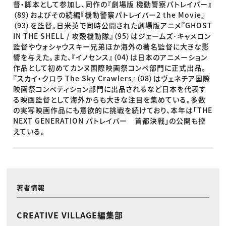
督・脚本として参加し、同作の『劇場版 機動警察パトレイバー』
（89）およびその続編『機動警察パトレイバー2 the Movie』
（93）を監督。日米英で同時公開された劇場版アニメ『GHOST
IN THE SHELL / 攻殻機動隊』（95）はジェームズ･キャメロン
監督やウォシャウスキー兄弟ほか海外の著名監督に大きな影
響を与えた。また、『イノセンス』（04）は日本のアニメーション
作品として初めてカンヌ国際映画祭コンペ部門に正式出品。
『スカイ・クロラ The Sky Crawlers』（08）はヴェネチア国際
映画祭コンペティション部門に出品されるなど日本を代表す
る映画監督として海外からも大きな注目を集めている。多数
の実写映画作品にも意欲的に挑戦を続けており、本年は「THE
NEXT GENERATION パトレイバー 首都決戦」の公開も控
えている。
著者情報
CREATIVE VILLAGE編集部