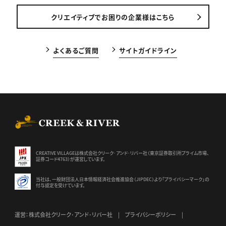
クリエイティブでお困りの企業様はこちら
よくあるご質問
サイトガイドライン
CREEK & RIVER Co., Ltd.
CREATIVE VILLAGEは株式会社クリーク･アンド･リバー社（東京証券
取引所プライム市場、
証券コード4763）が運営しています。
当社は、一般財団法人日本情報経済社会推進協会（JIPDEC）より
「プライバシーマーク」の
付与認定を受けています。
運営：株式会社クリーク･アンド･リバー社
プライバシーポリシー