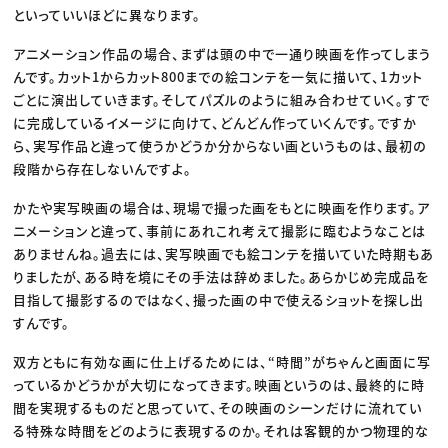
といっていいほどに異なります。
アニメーション作品の場合、まずは頭の中で一通り映画を作ってしまう
んです。カット1からカット800までの絵コンテを一気に描いて、1カット
ごとに演出していきます。そしてパズルのように組み合わせていく。すで
に完成しているイメージに向けて、どんどん作っていくんです。ですか
ら、実写作品と違って使うかどうか分からない画というものは、最初の
段階から存在しないんですよ。
かたや実写映画の場合は、現場で撮った画をもとに映画を作ります。ア
ニメーションと違って、事前にあれこれ考えて撮影に臨むようなことは
ありませんね。過去には、実写映画でも絵コンテを描いていた時期もあ
りましたが、ある時を境にその手法は辞めました。あらかじめ完成品を
目指して撮影するのではなく、撮った画の中で使えるショットを探し出
すんです。
双方ともに有効な画に仕上げるためには、“時間”がちゃんと画面に写
っているかどうかが大切になってきます。映画というのは、最終的に時
間を実現するものだと思っていて、その映画のシーンだけに流れてい
る特殊な時間をどのように表現するのか。それは客観的かつ物理的な