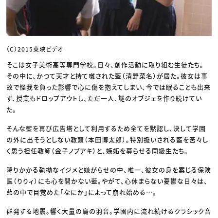
（C）2015東映ビデオ
そこは女子美術高等専門学校。日々、創作活動に取り組む生徒たち。
その中に、かつて天才と持て囃された藍（清野菜名）が居た。彼女は事
故で怪我を負った影響で心に傷を抱えてしまい、今では眠ることも出来
ず、授業もドロップアウトし、ただ一人、謎のオブジェを作り続けてい
た。
そんな藍を再び広告塔として利用するため全てを黙認し、決して学園
の外に出そうとしない教頭（本田博太郎）。特別扱いされる藍を苦々し
く思う担任教師（金子ノブアキ）と、嫉妬を募らせる同級生たち。
降りかかる執拗なイジメと嫌がらせの中、唯一、彼女の身を案じる保険
医（りりィ）にも心を開かない藍。やがて、心休まらない憂鬱な日々は、
藍の中で目覚めた「なにか」によって崩れ始める…。
群発する地震。響く大量の鳥の羽音。学園内に流れ続けるクラシック音