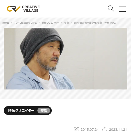
HOME
TOP Creator's コラム
映像クリエイター
監督
映画『東京無国籍少女』監督 押井 守さん
ACCOUNT
ログイン
会員登録
RECRUIT
クリエイター求人を探す
CREATIVE JOB求人検索
特集求人
採用説明会
転職支援サービス
CONTENTS
スキルアップしたい！
映像クリエイター
監督
スキルアップしたい！ トップ
デザイン
TOP Creator’s コラム
プログラミング
2015.07.24
2023.11.21