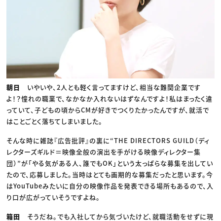
朝日
いやいや、2人とも軽く言ってますけど、相当な難関企業です
よ！？憧れの職業で、なかなか入れないはずなんですよ！私はまったく違
っていて、子どもの頃からCMが好きでつくりたかったんですが、就活で
はことごとく落ちてしまいました。
そんな時に雑誌『広告批評』の裏に“THE DIRECTORS GUILD（ディ
レクターズギルド＝映像全般の演出を手がける映像ディレクター集
団）”が「やる気がある人、誰でもOK」という太っぱらな募集を出してい
たので、応募しました。当時はとても画期的な募集だったと思います。今
はYouTubeみたいに自分の映像作品を発表できる場所もあるので、入
り口が広がっていそうですよね。
箱田
そうだね。でも入社してから気づいたけど、就職活動をせずに現