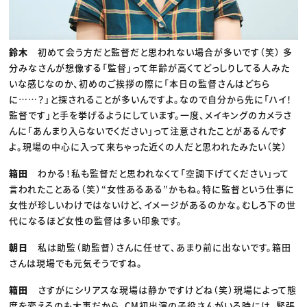
鈴木
初めて会う方だと監督だと思われない場合が多いです（笑） 多
分みなさんが想像する「監督」って年齢が高くてどっしりしてる人みた
いな感じなのか、初めのご挨拶の際に「本日の監督さんはどちら
に……？」と探されることが多いんですよ。なので自分から先に「ハイ！
監督です」と手を挙げるようにしています。一度、メイキングのカメラさ
んに「あんまり入らないでください」って注意されたことがあるんです
よ。現場の中心に入って来ちゃった近くの人だと思われたみたい（笑）
箱田
わかる！私も監督だと思われなくて「空調下げてください」って
言われたことある（笑）“女性あるある”かもね。特に監督という仕事に
女性が珍しいわけではないけど、イメージがあるのかな。むしろ下の世
代になるほど女性の監督は多い印象です。
朝日
私は助監（助監督）さんに任せて、あまり前に出ないです。箱田
さんは現場でも元気そうですね。
箱田
さすがにシリアスな現場は静かですけどね（笑）現場によって態
度を変えるのも大事だから、CM初出演の子役さんがいる時には、緊張