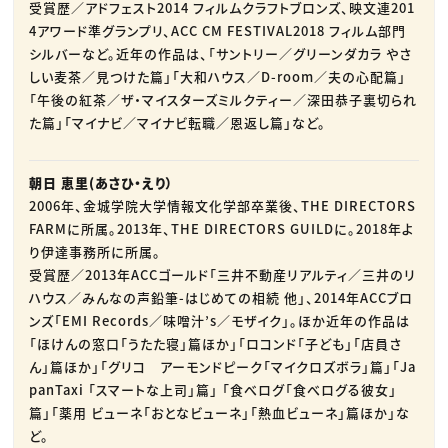
受賞歴／アドフェスト2014 フィルムクラフトブロンズ、映文連201
4アワード準グランプリ、ACC CM FESTIVAL2018 フィルム部門
シルバーなど。近年の作品は、「サントリー／グリーンダカラ やさ
しい麦茶／見つけた篇」「大和ハウス／D-room／夫の心配篇」
「午後の紅茶／ザ・マイスターズミルクティー／深田恭子裏切られ
た篇」「マイナビ／マイナビ転職／恩返し篇」など。
朝日 恵里(あさひ・えり）
2006年、金城学院大学情報文化学部卒業後、THE DIRECTORS
FARMに所属。2013年、THE DIRECTORS GUILDに。2018年よ
り伊達事務所に所属。
受賞歴／2013年ACCゴールド「三井不動産リアルティ／三井のリ
ハウス／みんなの声鉛筆-はじめての相続 他」、2014年ACCブロ
ンズ「EMI Records／味噌汁’s／モザイク」。ほか近年の作品は
「ほけんの窓口「うたた寝」篇ほか」「ロコンド「子ども」「店員さ
ん」篇ほか」「グリコ アーモンドピーク「マイクロズボラ」篇」「Ja
panTaxi 「スマートな上司」篇」 「食べログ「食べログる彼女」
篇」「薬用 ビューネ「おとなビューネ」「熱血ビューネ」篇ほか」な
ど。