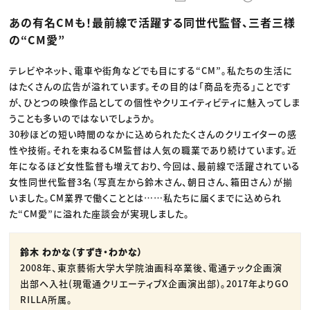
動画配信・映像制作
TOP Creator’s コラム トップ
編集・ライティング
Webクリエイター
セミナー
あの有名CMも！最前線で活躍する同世代監督、三者三様
マーケティング
アプリクリエイター
ディレクション
ゲームクリエイター
の“CM愛”
業界解説・キャリア事情
映像クリエイター
ニュース・トレンド
お役立ち基礎知識
マーケッター
クリエイターインタビュー
テレビやネット、電車や街角などでも目にする“CM”。私たちの生活に
ニュース・トレンド トップ
C＆R Magazine
Web
はたくさんの広告が溢れています。その目的は「商品を売る」ことです
映像
が、ひとつの映像作品としての個性やクリエイティビティに魅入ってしま
ゲーム・エンタメ
うことも多いのではないでしょうか。
広告
出版
30秒ほどの短い時間のなかに込められたたくさんのクリエイターの感
CREATIVE VILLAGEからのお知らせ
性や技術。それを束ねるCM監督は人気の職業であり続けています。近
年になるほど女性監督も増えており、今回は、最前線で活躍されている
プロフェッショナル×つながる×メディア
女性同世代監督3名（写真左から鈴木さん、朝日さん、箱田さん）が揃
いました。CM業界で働くこととは……私たちに届くまでに込められ
た“CM愛”に溢れた座談会が実現しました。
鈴木 わかな（すずき・わかな）
2008年、東京藝術大学大学院油画科卒業後、電通テック企画演
出部へ入社(現電通クリエーティブX企画演出部)。2017年よりGO
RILLA所属。