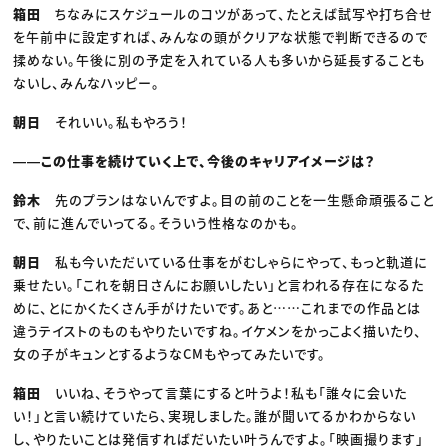
箱田
ちなみにスケジュールのコツがあって、たとえば試写や打ち合せ
を午前中に設定すれば、みんなの頭がクリアな状態で判断できるので
揉めない。午後に別の予定を入れている人も多いから延長することも
ないし、みんなハッピー。
朝日
それいい。私もやろう！
――この仕事を続けていく上で、今後のキャリアイメージは？
鈴木
先のプランはないんですよ。目の前のことを一生懸命頑張ること
で、前に進んでいってる。そういう性格なのかも。
朝日
私も今いただいている仕事をがむしゃらにやって、もっと軌道に
乗せたい。「これを朝日さんにお願いしたい」と言われる存在になるた
めに、とにかくたくさん手がけたいです。あと……これまでの作品とは
違うテイストのものもやりたいですね。イケメンをかっこよく描いたり、
女の子がキュンとするようなCMもやってみたいです。
箱田
いいね、そうやって言葉にすると叶うよ！私も「誰々に会いた
い！」と言い続けていたら、実現しました。誰が聞いてるかわからない
し、やりたいことは発信すればだいたい叶うんですよ。「映画撮ります」