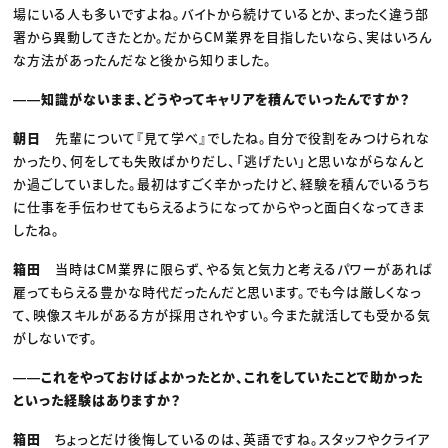
場にいる人も多いですよね。バイトから続けているとか、まったく違う部
署から異動してきたとか。だからCM業界を目指したいなら、実はいろん
な方法があったんだなと後から知りました。
――知識がないまま、どうやってキャリアを積んでいったんですか？
朝日
先輩について『見て学べ』でしたね。自分で役割をみつけられな
かったり、何をしても失敗ばかりだし、「逃げたい」と思いながらなんと
か過ごしていました。最初はすごく辛かったけど、経験を積んでいるうち
に仕事を手伝わせてもらえるようになってからやっと面白くなってきま
したね。
箱田
当時はCM業界に限らず、やる気と気力と考えるパワーがあれば
雇ってもらえる豊かな時代だったんだと思います。でも今は厳しくなっ
て、映像スキルがある方が採用されやすい。今また就活しても受かる気
がしないです。
――これをやっておけばよかったとか、これをしていたことで助かった
といった経験はありますか？
箱田
ちょっとだけ後悔しているのは、英語ですね。スタッフやクライア