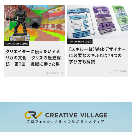
TOP Creator's コラム
TOP Creator's コラム
【スキル一覧】Webデザイナー
クリエイターに伝えたいアメ
に必要なスキルとは？4つの
リカの文化 クリスの歴史探
学び方も解説
訪｜第1回 機械に勝った男
2025.06.09
2025.07.15
プロフェッショナル×つながる×メディア