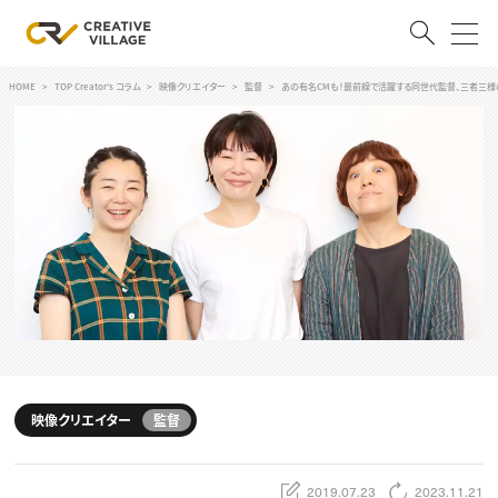
HOME
TOP Creator's コラム
映像クリエイター
監督
あの有名CMも！最前線で活躍する同世代監督、三者三様の
ACCOUNT
ログイン
会員登録
RECRUIT
クリエイター求人を探す
CREATIVE JOB求人検索
特集求人
採用説明会
転職支援サービス
CONTENTS
スキルアップしたい！
映像クリエイター
監督
スキルアップしたい！ トップ
デザイン
TOP Creator’s コラム
プログラミング
2019.07.23
2023.11.21